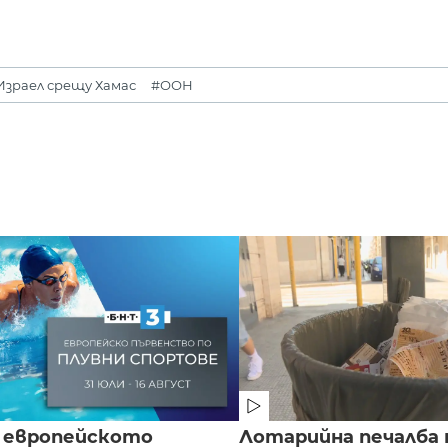
Израел срещу Хамас
#ООН
 европейското
Лотарийна печалба н