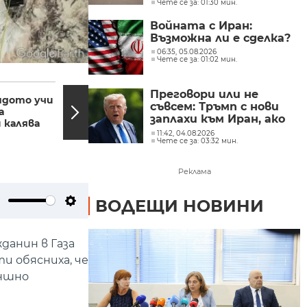
Чете се за: 01:30 мин.
Войната с Иран:
Възможна ли е сделка?
06:35, 05.08.2026
Чете се за: 01:02 мин.
18:11, 20.03.2025
18:00,
Преговори или не
ндото учи
Израелски удари в Газа
съвсем: Тръмп с нови
а
- нови жертви след
заплахи към Иран, ако
 калява
края на примирието
Техеран не сключи
11:42, 04.08.2026
Чете се за: 03:32 мин.
споразумение
Реклама
ВОДЕЩИ НОВИНИ
ute
Settings
данин в Газа
и обясниха, че
ъншно