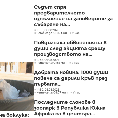
Съдът спря
предварителното
изпълнение на заповедите за
събаряне на...
15:06, 06.08.2026
Чете се за: 01:02 мин.
У нас
Повдигнаха обвинения на 8
души след акцията срещу
производството на...
10:56, 06.08.2026
Чете се за: 01:55 мин.
У нас
Добрата новина: 1000 души
повече са дарили кръв през
първата...
14:50, 06.08.2026
Чете се за: 04:07 мин.
У нас
Последните слонове в
зоопарк в Република Южна
Африка са в центъра...
а боклука: