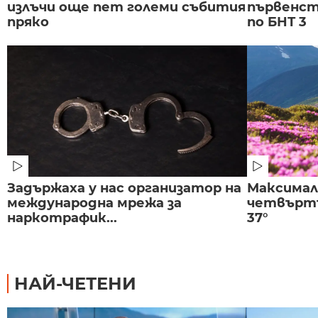
излъчи още пет големи събития
първенст
пряко
по БНТ 3
Задържаха у нас организатор на
Максима
международна мрежа за
четвъртъ
наркотрафик...
37°
НАЙ-ЧЕТЕНИ