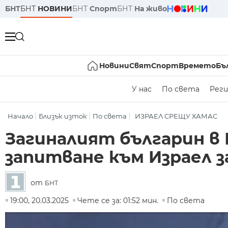
БНТ
БНТ
НОВИНИ
БНТ
Спорт
БНТ
На живо
Новини
Свят
Спорт
Времето
Бъ
У нас
По света
Реги
Начало
Близък изток
По света
ИЗРАЕЛ СРЕЩУ ХАМАС
Загиналият българин в 
запитване към Израел з
от
БНТ
19:00, 20.03.2025
Чете се за: 01:52 мин.
По света