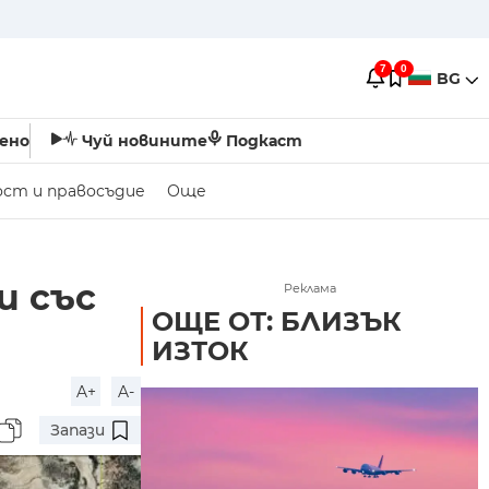
7
0
BG
ено
Чуй новините
Подкаст
ост и правосъдие
Още
и със
Реклама
ОЩЕ ОТ: БЛИЗЪК
ИЗТОК
A+
A-
Запази