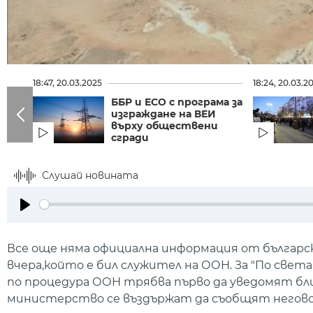
18:47, 20.03.2025
18:24, 20.03.2
ББР и ЕСО с програма за
изграждане на ВЕИ
върху обществени
сгради
Слушай новината
Play
Все още няма официална информация от българск
вчера,който е бил служител на ООН. За "По све
по процедура ООН трябва първо да уведомят бл
министерство се въздържат да съобщят негово