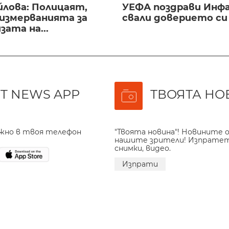
йлова: Полицаят,
УЕФА поздрави Инфа
 измерванията за
свали доверието с
ата на...
T NEWS APP
ТВОЯТА НО
ажно в твоя телефон
"Твоята новина"! Новините о
нашите зрители! Изпрате
снимки, видео.
Изпрати