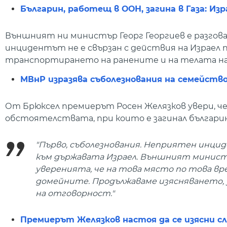
Българин, работещ в ООН, загина в Газа: Из
Външният ни министър Георг Георгиев е разговар
инцидентът не е свързан с действия на Израел по 
транспортирането на ранените и на телата на 
МВнР изразява съболезнования на семейство
От Брюксел премиерът Росен Желязков увери, че 
обстоятелствата, при които е загинал българи
"Първо, съболезнования. Неприятен инцид
към държавата Израел. Външният министър
уверенията, че на това място по това вр
домейните. Продължаваме изясняването, з
на отговорност."
Премиерът Желязков настоя да се изясни слу