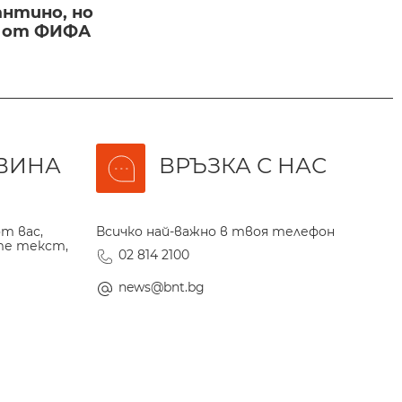
нтино, но
и от ФИФА
ВИНА
ВРЪЗКА С НАС
т вас,
Всичко най-важно в твоя телефон
те текст,
02 814 2100
news@bnt.bg