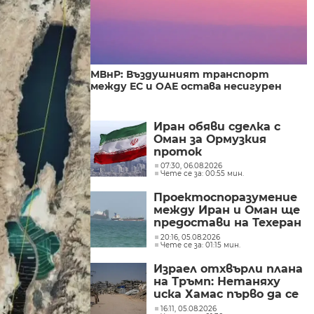
МВнР: Въздушният транспорт
между ЕС и ОАЕ остава несигурен
Иран обяви сделка с
Оман за Ормузкия
проток
07:30, 06.08.2026
Чете се за: 00:55 мин.
Проектоспоразумение
между Иран и Оман ще
предостави на Техеран
контрола над кораби,
20:16, 05.08.2026
Чете се за: 01:15 мин.
влизащи в Персийския
залив?
Израел отхвърли плана
на Тръмп: Нетаняху
иска Хамас първо да се
разоръжи
16:11, 05.08.2026