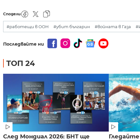
Сподели
#работещи в ООН
#убит българин
#войната в Газа
#
Последвайте ни
ТОП 24
След Мондиал 2026: БНТ ще
Гледайте