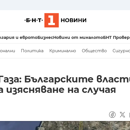
лгария и еврото
Бизнес
Новини от миналото
БНТ Провер
онални
Политика
Криминално
Общество
Сигурн
Газа: Българските власт
а изясняване на случая