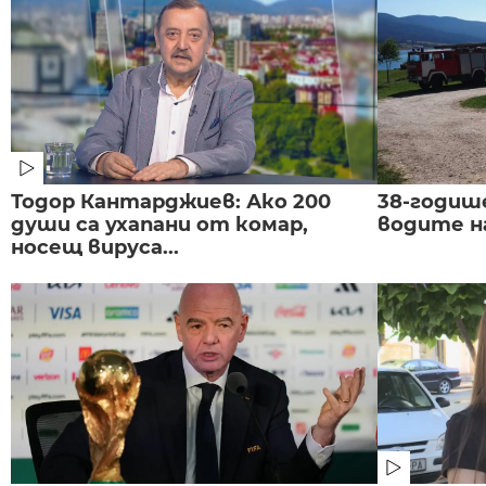
Тодор Кантарджиев: Ако 200
38-годиш
души са ухапани от комар,
водите н
носещ вируса...