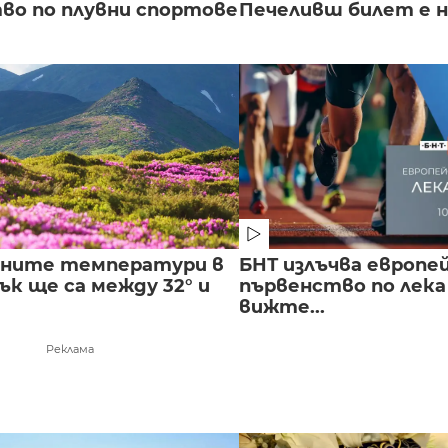
во по плувни спортове
Печеливш билет е на
лните температури в
БНТ излъчва европе
к ще са между 32° и
първенство по лека
вижте...
Реклама