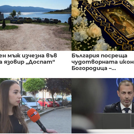
ен мъж изчезна във
България посреща
а язовир „Доспат“
чудотворната икон
Богородица –...