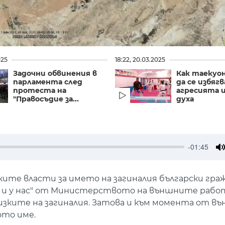
025
18:22, 20.03.2025
Задочни обвинения в
Как таекуо
парламента след
да се избягв
протеста на
агресията и
"Правосъдие за...
духа
-01:45
M
ите власти за името на загиналия български граж
та и у нас" от Министерството на външните работ
изките на загиналия. Затова и към момента от в
то име.