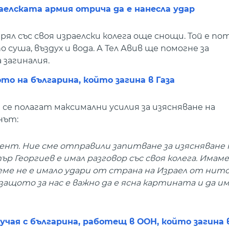
раелската армия отрича да е нанесла удар
ял със своя израелски колега още снощи. Той е пот
суша, въздух и вода. А Тел Авив ще помогне за
загиналия.
то на българина, който загина в Газа
се полагат максимални усилия за изясняване на
нът:
ент. Ние сме отправили запитване за изясняване 
 Георгиев е имал разговор със своя колега. Имаме
еме не е имало удари от страна на Израел от нит
ащото за нас е важно да е ясна картината и да и
чая с българина, работещ в ООН, който загина в