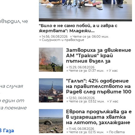
върдил, че
"Било е не само побой, а и гавра с
жертвата": Младежи...
14:56, 06.08.2026
Чете се за: 06:00 мин.
Сигурност и правосъдие
Затвориха за движение
АМ "Тракия" край
пътния възел за
Велинград заради
15:29, 06.08.2026
Чете се за: 01:37 мин.
У нас
пожар
"Галъп": 42% одобрение
на случая
на правителството на
Радев след първите 100
дни управление
12:50, 06.08.2026
о един от
Чете се за: 03:52 мин.
У нас
ма поемане
Европа продължава да е
в изгарящата хватка
на лятото, захлаждане
се очаква в края на
11:46, 06.08.2026
 Газа
Чете се за: 02:15 мин.
По света
седмицата