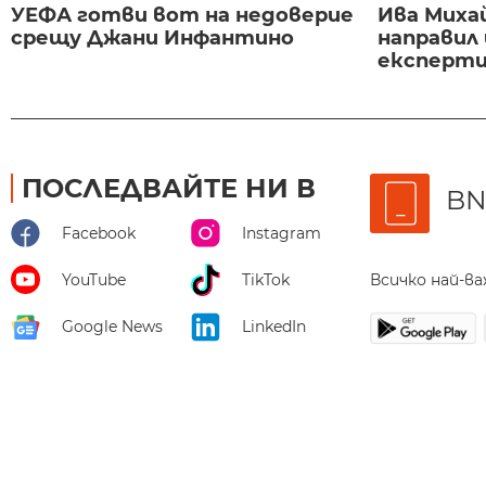
УЕФА готви вот на недоверие
Ива Миха
срещу Джани Инфантино
направил
експертиз
ПОСЛЕДВАЙТЕ НИ В
BN
Facebook
Instagram
Всичко най-в
YouTube
TikTok
Google News
LinkedIn