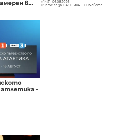
мерен в...
14:21, 06.08.2026
Чете се за: 04:50 мин.
По света
йското
 атлетика -