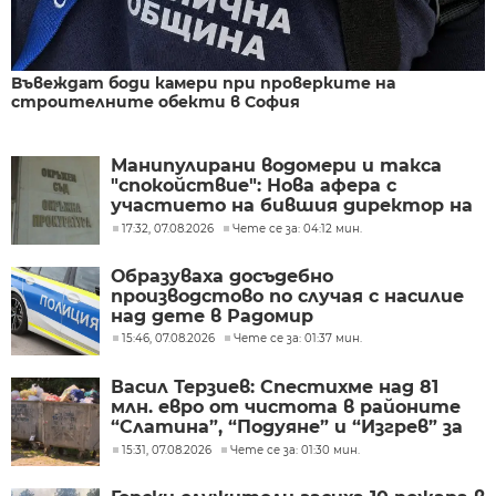
Въвеждат боди камери при проверките на
строителните обекти в София
Манипулирани водомери и такса
"спокойствие": Нова афера с
участието на бившия директор на
"ВиК - Бургас"
17:32, 07.08.2026
Чете се за: 04:12 мин.
Образуваха досъдебно
производстово по случая с насилие
над дете в Радомир
15:46, 07.08.2026
Чете се за: 01:37 мин.
Васил Терзиев: Спестихме над 81
млн. евро от чистота в районите
“Слатина”, “Подуяне” и “Изгрев” за
следващите 5 години
15:31, 07.08.2026
Чете се за: 01:30 мин.