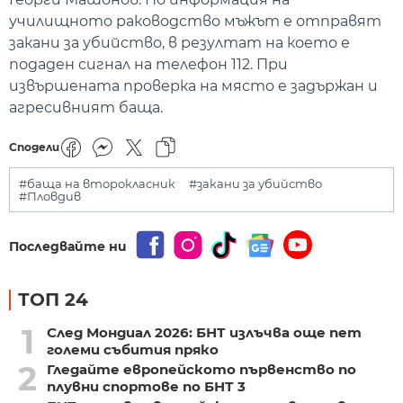
училищното раководство мъжът е отправят
закани за убийство, в резултат на което е
подаден сигнал на телефон 112. При
извършената проверка на място е задържан и
агресивният баща.
Сподели
#баща на второкласник
#закани за убийство
#Пловдив
Последвайте ни
ТОП 24
1
След Мондиал 2026: БНТ излъчва още пет
големи събития пряко
2
Гледайте европейското първенство по
плувни спортове по БНТ 3