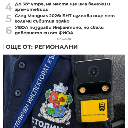
4
До 38° утре, на места ще има валежи и
гръмотевици
5
След Мондиал 2026: БНТ излъчва още пет
големи събития пряко
6
УЕФА поздрави Инфантино, но свали
доверието си от ФИФА
Реклама
ОЩЕ ОТ: РЕГИОНАЛНИ