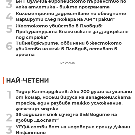
3
БНТ излъчва европейското първенство по
лека атлетика - вижте програмата
4
Километрично задръстване по обходните
маршрути след пожара на АМ "Тракия"
5
Жестокото убийство в Пловдив:
Прокуратурата внася искане за „задържане
под стража“
6
Тийнейджърите, обвинени в жестокото
убийство на мъж в Пловдив, остават в
ареста
Реклама
НАЙ-ЧЕТЕНИ
1
Тодор Кантарджиев: Ако 200 души са ухапани
от комар, носещ вируса на Западнонилската
треска, един развива тежко усложнение,
засягащо мозъка
2
38-годишен мъж изчезна във водите на
язовир „Доспат“
3
УЕФА готви вот на недоверие срещу Джани
Инфантино