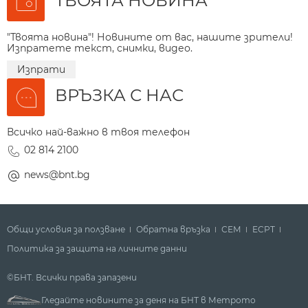
ТВОЯТА НОВИНА
"Твоята новина"! Новините от вас, нашите зрители!
Изпратете текст, снимки, видео.
Изпрати
ВРЪЗКА С НАС
Всичко най-важно в твоя телефон
02 814 2100
news@bnt.bg
Общи условия за ползване
Обратна връзка
СЕМ
ECPT
Политика за защита на личните данни
©БНТ. Всички права запазени
Гледайте новините за деня на БНТ в Метрото