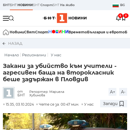
БНТ
БНТ
НОВИНИ
БНТ
Спорт
БНТ
На живо
BG
6
0
Новини
Свят
Спорт
Времето
България и еврото
Би
НАЗАД
Начало
Регионални
У нас
Закани за убийство към учители -
агресивен баща на второкласник
беше задържан в Пловдив
A+
A-
от
Репортер: Мариела
БНТ
Хубинова
Запази
15:35, 03.10.2024
Чете се за: 00:47 мин.
У нас