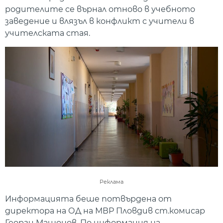
родителите се върнал отново в учебното
заведение и влязъл в конфликт с учители в
учителската стая.
Реклама
Информацията беше потвърдена от
директора на ОД на МВР Пловдив ст.комисар
Георги Машонов. По информация на