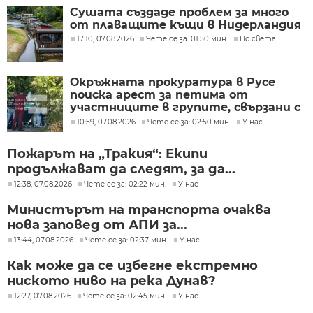
Сушата създаде проблем за много
от плаващите къщи в Нидерландия
17:10, 07.08.2026
Чете се за: 01:50 мин.
По света
Окръжната прокуратура в Русе
поиска арест за петима от
участниците в групите, свързани с
разбитата лаборатория за
10:59, 07.08.2026
Чете се за: 02:50 мин.
У нас
фентанил
Пожарът на „Тракия“: Екипи
продължават да следят, за да...
12:38, 07.08.2026
Чете се за: 02:22 мин.
У нас
Министърът на транспорта очаква
нова заповед от АПИ за...
13:44, 07.08.2026
Чете се за: 02:37 мин.
У нас
Как може да се избегне екстремно
ниското ниво на река Дунав?
12:27, 07.08.2026
Чете се за: 02:45 мин.
У нас