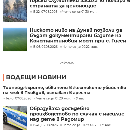
Горски служители гасиха 10 пожара в
страната за денонощие
15:22, 07.08.2026
Чете се за: 01:30 мин.
Ниското ниво на Дунав позволи да
бъдат документирани базите на
Константиновия мост при с. Гиген
15:06, 07.08.2026
Чете се за: 02:22 мин.
Реклама
ВОДЕЩИ НОВИНИ
Тийнейджърите, обвинени в жестокото убийство
на мъж в Пловдив, остават в ареста
14:43, 07.08.2026
Чете се за: 01:20 мин.
У нас
Образуваха досъдебно
производстово по случая с насилие
над дете в Радомир
15:46, 07.08.2026
Чете се за: 01:37 мин.
У нас