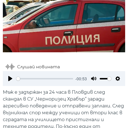
Слушай новината
-00:53
Play
Mute
Setti
Mъж е задържан за 24 часа в Пловдив след
скандал в СУ „Черноризец Храбър“ заради
агресивно поведение и отправени заплахи. След
възникнал спор между ученици от втори клас в
сградата на училището пристигнали и
техните родители. По-късно един от