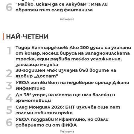
6
"Майко, искам да се лекувам": Има ли
обратен път след фентанила
Реклама
НАЙ-ЧЕТЕНИ
1
Тодор Кантарджиев: Ако 200 души са ухапани
от комар, носещ вируса на Западнонилската
треска, един развива тежко усложнение,
засягащо мозъка
2
38-годишен мъж изчезна във водите на
язовир „Доспат“
3
УЕФА готви вот на недоверие срещу Джани
Инфантино
4
До 38° утре, на места ще има валежи и
гръмотевици
5
След Мондиал 2026: БНТ излъчва още пет
големи събития пряко
6
УЕФА поздрави Инфантино, но свали
доверието си от ФИФА
Реклама