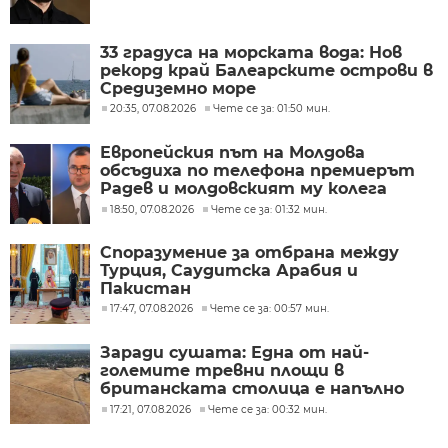
33 градуса на морската вода: Нов
рекорд край Балеарските острови в
Средиземно море
20:35, 07.08.2026
Чете се за: 01:50 мин.
Европейския път на Молдова
обсъдиха по телефона премиерът
Радев и молдовският му колега
Тофан
18:50, 07.08.2026
Чете се за: 01:32 мин.
Споразумение за отбрана между
Турция, Саудитска Арабия и
Пакистан
17:47, 07.08.2026
Чете се за: 00:57 мин.
Заради сушата: Една от най-
големите тревни площи в
британската столица е напълно
изгоряла
17:21, 07.08.2026
Чете се за: 00:32 мин.