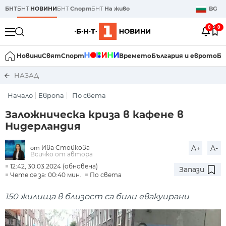
БНТ
БНТ
НОВИНИ
БНТ
Спорт
БНТ
На живо
BG
0
0
Новини
Свят
Спорт
Времето
България и еврото
Би
НАЗАД
Начало
Европа
По света
Заложническа криза в кафене в
Нидерландия
Ива Стойкова
A+
A-
от
Всичко от автора
12:42, 30.03.2024 (обновена)
Запази
Чете се за: 00:40 мин.
По света
150 жилища в близост са били евакуирани