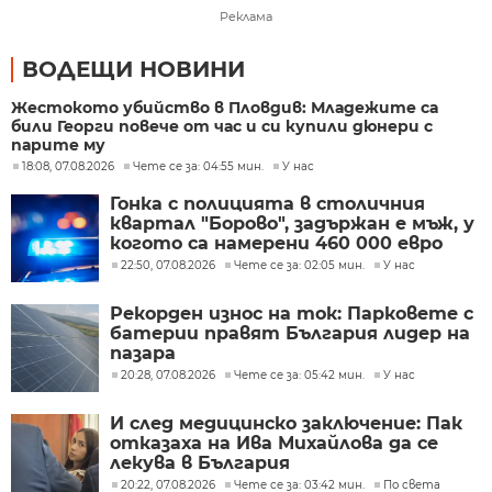
Реклама
ВОДЕЩИ НОВИНИ
Жестокото убийство в Пловдив: Младежите са
били Георги повече от час и си купили дюнери с
парите му
18:08, 07.08.2026
Чете се за: 04:55 мин.
У нас
Гонка с полицията в столичния
квартал "Борово", задържан е мъж, у
когото са намерени 460 000 евро
22:50, 07.08.2026
Чете се за: 02:05 мин.
У нас
Рекорден износ на ток: Парковете с
батерии правят България лидер на
пазара
20:28, 07.08.2026
Чете се за: 05:42 мин.
У нас
И след медицинско заключение: Пак
отказаха на Ива Михайлова да се
лекува в България
20:22, 07.08.2026
Чете се за: 03:42 мин.
По света