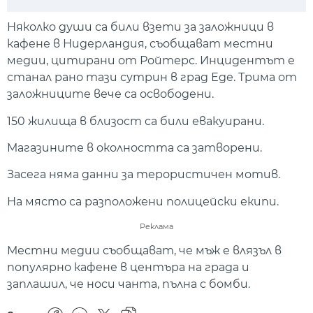
Play
Mute
Setti
Няколко души са били взети за заложници в
кафене в Нидерландия, съобщават местни
медии, цитирани от Ройтерс. Инцидентът е
станал рано тази сутрин в град Еде. Трима от
заложниците вече са освободени.
150 жилища в близост са били евакуирани.
Магазините в околността са затворени.
Засега няма данни за терористичен мотив.
На място са разположени полицейски екипи.
Реклама
Местни медии съобщават, че мъж е влязъл в
популярно кафене в центъра на града и
заплашил, че носи чанта, пълна с бомби.