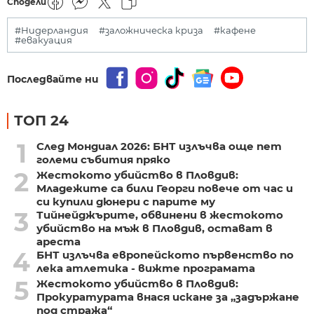
Сподели
#Нидерландия
#заложническа криза
#кафене
#евакуация
Последвайте ни
ТОП 24
1
След Мондиал 2026: БНТ излъчва още пет
големи събития пряко
2
Жестокото убийство в Пловдив:
Младежите са били Георги повече от час и
си купили дюнери с парите му
3
Тийнейджърите, обвинени в жестокото
убийство на мъж в Пловдив, остават в
ареста
4
БНТ излъчва европейското първенство по
лека атлетика - вижте програмата
5
Жестокото убийство в Пловдив:
Прокуратурата внася искане за „задържане
под стража“