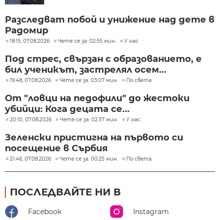
Разследват побой и унижение над дете в
Радомир
18:15, 07.08.2026
Чете се за: 02:55 мин.
У нас
Под стрес, свързан с образованието, е
бил ученикът, застрелял осем...
19:48, 07.08.2026
Чете се за: 03:07 мин.
По света
От "ловци на педофили" до жестоки
убийци: Кога децата се...
20:10, 07.08.2026
Чете се за: 02:37 мин.
У нас
Зеленски пристигна на първото си
посещение в Сърбия
21:46, 07.08.2026
Чете се за: 00:25 мин.
По света
ПОСЛЕДВАЙТЕ НИ В
Facebook
Instagram