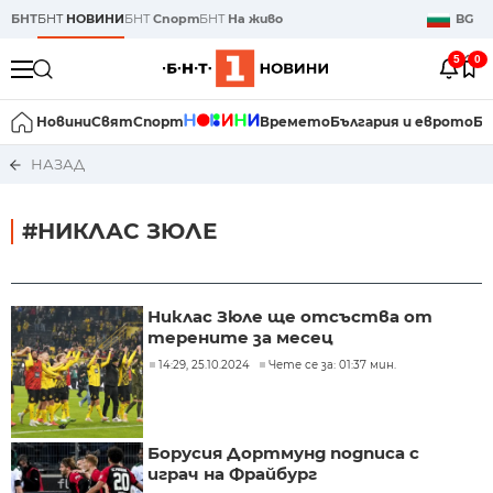
БНТ
БНТ
НОВИНИ
БНТ
Спорт
БНТ
На живо
BG
5
0
Новини
Свят
Спорт
Времето
България и еврото
Би
НАЗАД
#НИКЛАС ЗЮЛЕ
Никлас Зюле ще отсъства от
терените за месец
14:29, 25.10.2024
Чете се за: 01:37 мин.
Борусия Дортмунд подписа с
играч на Фрайбург