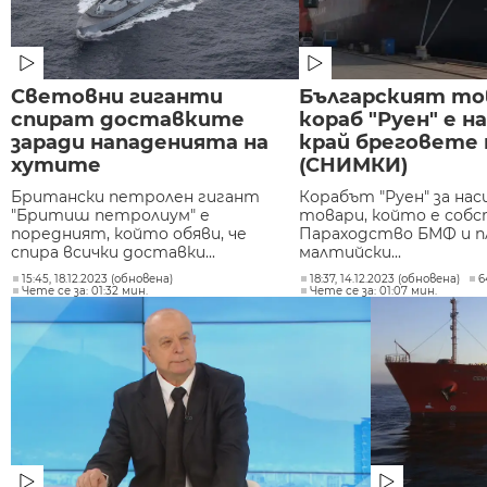
Световни гиганти
Българският то
спират доставките
кораб "Руен" е 
заради нападенията на
край бреговете 
хутите
(СНИМКИ)
Британски петролен гигант
Корабът "Руен" за нас
"Бритиш петролиум" е
товари, който е соб
поредният, който обяви, че
Параходство БМФ и п
спира всички доставки...
малтийски...
15:45, 18.12.2023 (обновена)
18:37, 14.12.2023 (обновена)
6
Чете се за: 01:32 мин.
Чете се за: 01:07 мин.