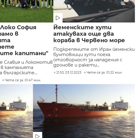
 Локо София
Йеменските хути
рамо в
атакуваха още два
ята
кораба в Червено море
пете
Подкрепяните от Иран йеменски
ките капитани"
бунтовници хути поеха
отговорност за нападения с
 Славия и Локомотив
дронове и ракети...
а в кампанията
а българските...
21:53, 03.12.2023
Чете се за: 01:22 мин.
Чете се за: 01:47 мин.