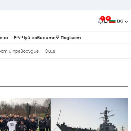
6
0
BG
ено
Чуй новините
Подкаст
ост и правосъдие
Още