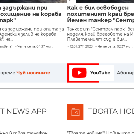
 задържани при
Как е бил освободен
похищение на кораба
похитеният край бре
парк"
Йемен танкер "Сентр
са задържани при опита за
Танкерът "Сентрал парк" б
денския залив на кораба
неделя, край бреговете на Й
, на...
Плавателният съд е бил...
обновена)
Чете се за: 04:37 мин.
12:01, 27.11.2023
Чете се за: 02:37 мин.
T NEWS APP
ТВОЯТА НО
ажно в твоя телефон
"Твоята новина"! Новините о