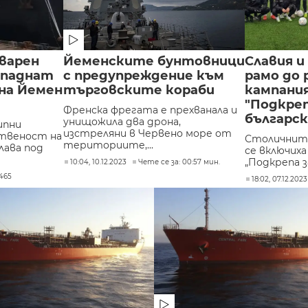
варен
Йеменските бунтовници
Славия и
нападнат
с предупреждение към
рамо до 
на Йемен
търговските кораби
кампани
"Подкре
Френска фрегата е прехванала и
българс
унищожила два дрона,
ипни
изстреляни в Червено море от
ственост на
Столичните
териториите,...
лава под
се включих
„Подкрепа з
10:04, 10.12.2023
Чете се за: 00:57 мин.
465
18:02, 07.12.2023