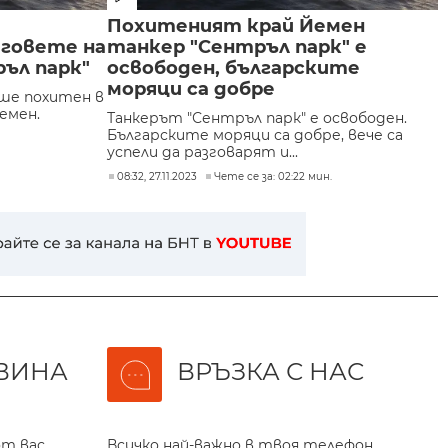
Похитеният край Йемен
говете на
танкер "Сентръл парк" е
ъл парк"
освободен, българските
моряци са добре
еше похитен в
емен.
Танкерът "Сентръл парк" е освободен.
Българските моряци са добре, вече са
успели да разговарят и...
08:32, 27.11.2023
Чете се за: 02:22 мин.
ВИНА
ВРЪЗКА С НАС
т вас,
Всичко най-важно в твоя телефон