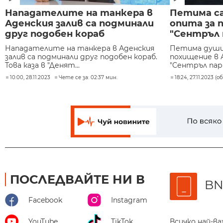
Нападателите на танкера в
Петима са
Аденския залив са подминали
опита за 
друг подобен кораб
"Сентръл 
Нападателите на танкера в Аденския
Петима души 
залив са подминали друг подобен кораб.
похищение в А
Това каза в "Денят...
"Сентръл парк"
10:00, 28.11.2023
Чете се за: 02:37 мин.
18:24, 27.11.2023 (
ПОСЛЕДВАЙТЕ НИ В
BN
Facebook
Instagram
Всичко най-в
YouTube
TikTok