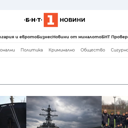
лгария и еврото
Бизнес
Новини от миналото
БНТ Провер
онални
Политика
Криминално
Общество
Сигурн