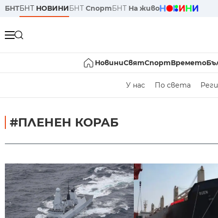
БНТ
БНТ
НОВИНИ
БНТ
Спорт
БНТ
На живо
Новини
Свят
Спорт
Времето
Бъ
У нас
По света
Реги
#ПЛЕНЕН КОРАБ