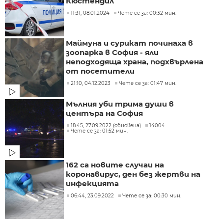
Кюстендил
11:31, 08.01.2024
Чете се за: 00:32 мин.
Маймуна и сурикат починаха в
зоопарка в София - яли
неподходяща храна, подхвърлена
от посетители
21:10, 04.12.2023
Чете се за: 01:47 мин.
Мълния уби трима души в
центъра на София
18:45, 27.09.2022 (обновена)
14004
Чете се за: 01:52 мин.
162 са новите случаи на
коронавирус, ден без жертви на
инфекцията
06:44, 23.09.2022
Чете се за: 00:30 мин.