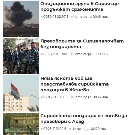
Опозиционни групи в Сирия ще
продължат сраженията
09:50, 13.02.2016
Чете се за: 00:16 мин.
Преговорите за Сирия започват
без опозицията
06:38, 29.01.2016
Чете се за: 00:29 мин.
Няма яснота кой ще
представлява сирийската
опозиция в Женева
07:03, 26.01.2016
Чете се за: 00:16 мин.
Сирийската опозиция се готви за
преговори с Асад
07:25, 11.12.2015
Чете се за: 00:20 мин.