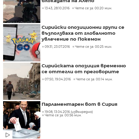
блокадата на Алепо
13:43, 28.10.2016
Чете се за: 00:20 мин.
Сирийски опозиционни групи се
възползваха от глобалното
увлечение по Покемон
09:31, 23.07.2016
Чете се за: 00:25 мин.
Сирийската опозиция временно
се оттегли от преговорите
07:50, 19.04.2016
Чете се за: 00:14 мин.
Парламентарен вот в Сирия
19:08, 13.04.2016 (извънредно)
Чете се за: 00:56 мин.