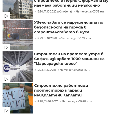
строители в Перник, фирмата му
наемала работници незаконно
18:24, 11.10.2022 (обновена)
Чете се за: 03:32 мин.
Увеличават се нарушенията по
безопасност на труда в
строителството в Русе
12:29, 31.01.2020
Чете се за: 00:39 мин.
Строители на протест утре в
София, изкарват 1000 машини на
"Цариградско шосе"
19:02, 11.12.2018
Чете се за: 00:51 мин.
Строителни работници
протестираха заради
неизплатени заплати
19:20, 24.09.2017
Чете се за: 00:48 мин.