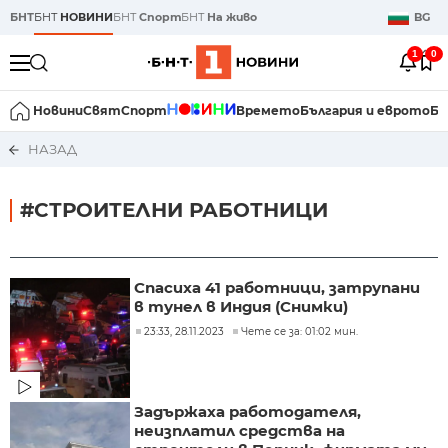
БНТ
БНТ
НОВИНИ
БНТ
Спорт
БНТ
На живо
BG
1
0
Новини
Свят
Спорт
Времето
България и еврото
Би
НАЗАД
#СТРОИТЕЛНИ РАБОТНИЦИ
Спасиха 41 работници, затрупани
в тунел в Индия (Снимки)
23:33, 28.11.2023
Чете се за: 01:02 мин.
Задържаха работодателя,
неизплатил средства на