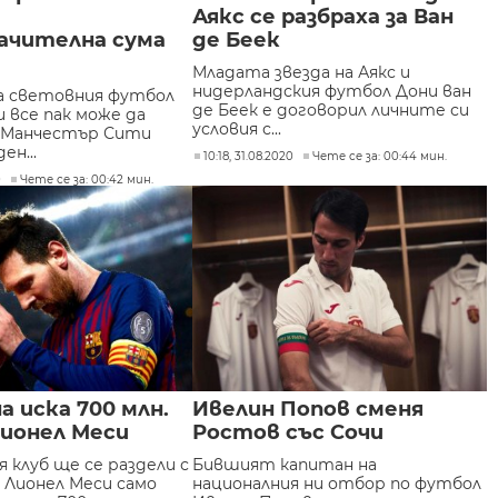
а
Аякс се разбраха за Ван
ачителна сума
де Беек
Младата звезда на Аякс и
нидерландския футбол Дони ван
а световния футбол
де Беек е договорил личните си
 все пак може да
условия с...
 Манчестър Сити
ен...
10:18, 31.08.2020
Чете се за: 00:44 мин.
0
Чете се за: 00:42 мин.
а иска 700 млн.
Ивелин Попов сменя
Лионел Меси
Ростов със Сочи
 клуб ще се раздели с
Бившият капитан на
 Лионел Меси само
националния ни отбор по футбол