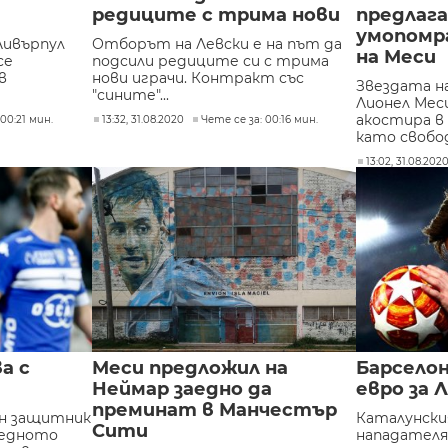
редиците с трима нови
предлаг
умопомр
Ливърпул
Отборът на Левски е на път да
на Меси
се
подсили редиците си с трима
в
нови играчи. Контракт със
Звездата н
"сините"...
Лионел Меси
акостира в
00:21 мин.
13:32, 31.08.2020
Чете се за: 00:16 мин.
като свобод
13:02, 31.08.202
а с
Меси предложил на
Барселон
Неймар заедно да
евро за 
преминат в Манчестър
н защитник
Каталунския
Сити
редното
нападателя