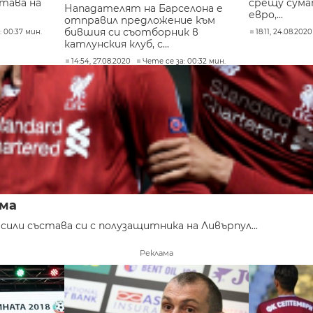
става на
срещу сума
Нападателят на Барселона е
евро,...
отправил предложение към
бившия си съотборник в
: 00:37 мин.
18:11, 24.08.2020
катлунския клуб, с...
14:54, 27.08.2020
Чете се за: 00:32 мин.
има
или състава си с полузащитника на Ливърпул...
Реклама