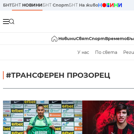
БНТ
БНТ
НОВИНИ
БНТ
Спорт
БНТ
На живо
Новини
Свят
Спорт
Времето
Бъ
У нас
По света
Реги
#ТРАНСФЕРЕН ПРОЗОРЕЦ