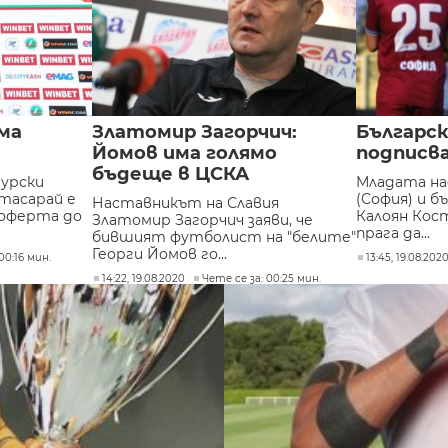
ма
Златомир Загорчич:
Българс
Йомов има голямо
подписва
бъдеще в ЦСКА
урски
Младата на
тасарай е
(София) и б
Наставникът на Славия
оферта до
Калоян Кос
Златомир Загорчич заяви, че
прага да...
бившият футболист на "белите"
Георги Йомов го...
00:16 мин.
13:45, 19.08.202
14:22, 19.08.2020
Чете се за: 00:25 мин.