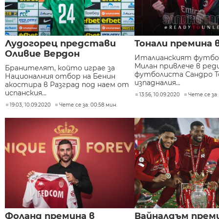
Лудогорец представи
Тонали премина 
Оливие Вердон
Италианският футбол
Милан привлече в ред
Бранителят, който играе за
футболиста Сандро Т
Националния отбор на Бенин
изпадналия...
акостира в Разград под наем от
испанския...
13:56, 10.09.2020
Чете се за:
19:03, 10.09.2020
Чете се за: 00:58 мин.
Фоланд премина в
Вайналдъм преми