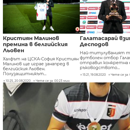
Кристиян Малинов
Галатасарай взи
премина в белгийския
Десподов
Льовен
Най-титулуваният т
футболен отбор Гала
Халфът на ЦСКА-София Кристиян
отправил конкретна 
Малинов ще играе занапред в
ръководството...
белгийския Льовен.
Полузащитникът...
15:21, 19.08.2020
Чете се за: 
10:25, 20.08.2020
Чете се за: 00:23 мин.