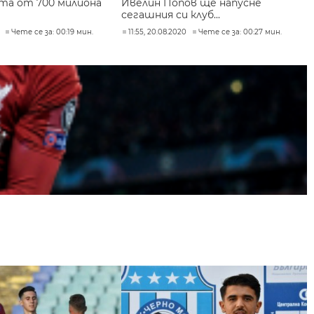
та от 700 милиона
Ивелин Попов ще напусне
сегашния си клуб...
Чете се за: 00:19 мин.
11:55, 20.08.2020
Чете се за: 00:27 мин.