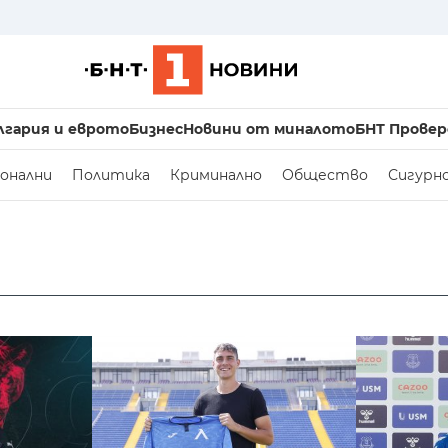
лгария и еврото
Бизнес
Новини от миналото
БНТ Провер
онални
Политика
Криминално
Общество
Сигурн