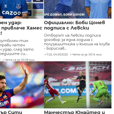
ен удар:
Официално: Боби Цонев
 привлече Хамес
подписа с Левски
!
Отборът на Левски подписа
договор за една година с
футболен тим
полузащитника и юноша на клуба
прави летен
- Борислав...
 удар, след като
редиците си...
11:25, 04.09.2020
Чете се за: 00:14 мин.
0
Чете се за: 00:29 мин.
ър Сити
Манчестър Юнайтед и