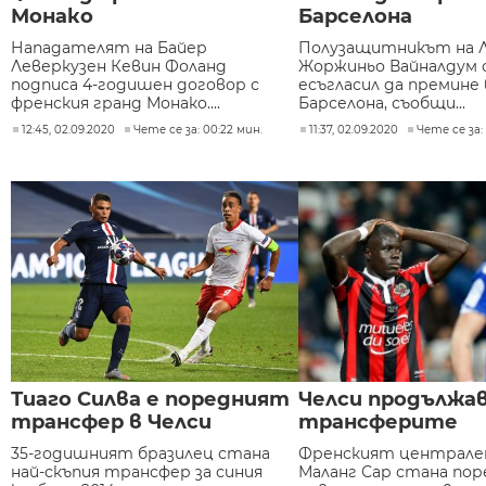
Монако
Барселона
Нападателят на Байер
Полузащитникът на 
Леверкузен Кевин Фоланд
Жоржиньо Вайналдум 
подписа 4-годишен договор с
есъгласил да премине 
френския гранд Монако....
Барселона, съобщи...
12:45, 02.09.2020
Чете се за: 00:22 мин.
11:37, 02.09.2020
Чете се за: 
Тиаго Силва е поредният
Челси продължав
трансфер в Челси
трансферите
35-годишният бразилец стана
Френският централе
най-скъпия трансфер за синия
Маланг Сар стана по