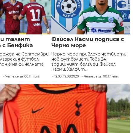
ки талант
Файсел Касми подписа с
 с Бенфика
Черно море
дежда на Септември
Черно море привлече четвърти
ългарския футбол
нов футболист. Това 24-
тон е на финалната
годишният белгиец Файсел
Касми. Халфът...
0
Чете се за: 00:11 мин.
12:03, 19.08.2020
Чете се за: 00:17 мин.