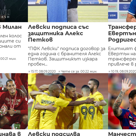
в Милан
Левски подписа със
Трансфер
защитника Алекс
Евертън
ен колос
Петков
Родригес
иците си
онали от
"ПФК Левски" подписа договор за
Елитният 
една година с бранителя Алекс
Евертън на
Петков. Защитникът изкара
трансферен
 00:21 мин.
пробен...
привлече в 
15:17, 08.09.2020
Чете се за: 00:22 мин.
10:19, 08.09.202
нава в
Левски подсилва
Манчест