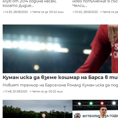
клуб от 2014 година насам,
ново попълнение в съ
когато Дидие...
Челси,...
14:30, 28.08.2020
Чете се за: 00:42 мин.
10:40, 28.08.2020
Чете се за
Куман иска да вземе кошмар на Барса в т
Новият треньор на Барселона Роналд Куман иска да подс
11:48, 20.08.2020
Чете се за: 00:22 мин.