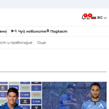
0
0
BG
ено
Чуй новините
Подкаст
ост и правосъдие
Още