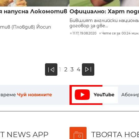
я напусна Локомотив
Официално: Харт под
Бившият английски национал
договор за две...
тив (Пловдив) Йосип
11:17, 19.08.2020
Чете се за: 00:24 мин.
»
1
2
3
4
«
T NEWS APP
ТВОЯТА НО