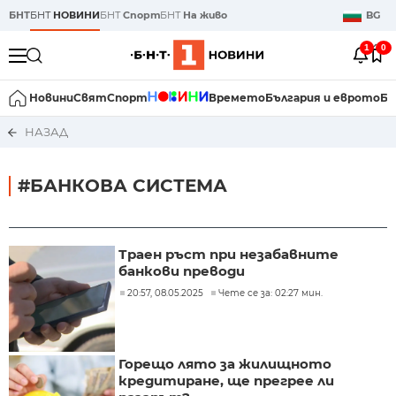
БНТ
БНТ
НОВИНИ
БНТ
Спорт
БНТ
На живо
BG
1
0
Новини
Свят
Спорт
Времето
България и еврото
Би
НАЗАД
#БАНКОВА СИСТЕМА
Траен ръст при незабавните
банкови преводи
20:57, 08.05.2025
Чете се за: 02:27 мин.
Горещо лято за жилищното
кредитиране, ще прегрее ли