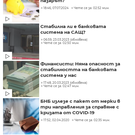
пазарът?
18:46, 07.07.2024
Чете се за: 02:52 мин.
Стабилна ли е банковата
система на САЩ?
06:59, 23.03.2023 (обновена)
Чете се за: 02:50 мин.
Финансисти: Няма опасност за
стабилността на банковата
система у нас
17:48, 20.03.2023 (обновена)
Чете се за: 02:47 мин.
БНБ излезе с пакет от мерки в
три направления за справяне с
кризата от COVID-19
17:52, 02.04.2020
Чете се за: 02:35 мин.