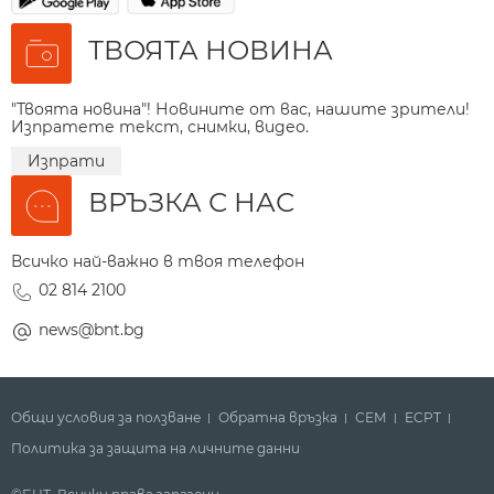
ТВОЯТА НОВИНА
"Твоята новина"! Новините от вас, нашите зрители!
Изпратете текст, снимки, видео.
Изпрати
ВРЪЗКА С НАС
Всичко най-важно в твоя телефон
02 814 2100
news@bnt.bg
Общи условия за ползване
Обратна връзка
СЕМ
ECPT
Политика за защита на личните данни