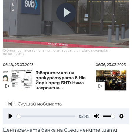
Субтитрите са автоматично генерирани и може да съдържат
неточности.
06:48, 23.03.2023
06:36, 23.03.2023
Говорителят на
прокуратурата в Ню
Йорк пред БНТ: Няма
насрочена...
в
Слушай новината
-02:43
Play
Mute
Setti
Централната банка на Съединените щати