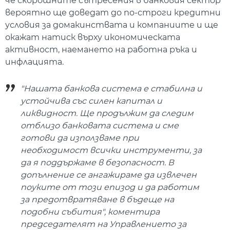
че скорошните сътресения в банковия сектор
вероятно ще доведат до по-строги кредитни
условия за домакинствата и компаниите и ще
окажат натиск върху икономическата
активност, наемането на работна ръка и
инфлацията.
"Нашата банкова система е стабилна и
устойчива със силен капитал и
ликвидност. Ще продължим да следим
отблизо банковата система и сме
готови да използваме при
необходимост всички инструменти, за
да я поддържаме в безопасност. В
допълнение се ангажираме да извлечен
поуките от този епизод и да работим
за предотвратяване в бъдеще на
подобни събития", коментира
председателят на Управлението за