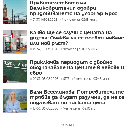
Правителството на
Великобритания одобри
придобиването на „Уорнър Брос
Дискавъри“ от „Парамаунт“ за 110
21:37, 06.08.2026
Чете се за: 02:15 мин.
млрд. долара
Какво ще се случи с цената на
дизела: Очаква ли се поевтиняване
или нов ръст?
13:24, 06.08.2026
Чете се за: 03:55 мин.
Приключва периодът с двойно
обозначаване на цените в левове и
евро
20:01, 05.08.2026
5117
Чете се за: 03:45 мин.
Валя Веселинова: Потребителите
трябва да бъдат разумни, да не се
подлъгват по ниската цена
13:00, 05.08.2026
Чете се за: 04:10 мин.
Реклама