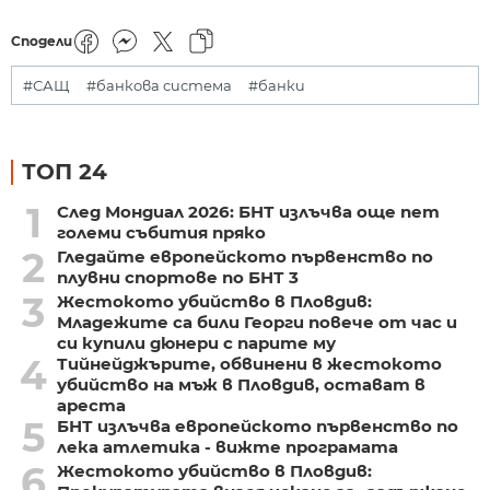
Сподели
#САЩ
#банкова система
#банки
ТОП 24
1
След Мондиал 2026: БНТ излъчва още пет
големи събития пряко
2
Гледайте европейското първенство по
плувни спортове по БНТ 3
3
Жестокото убийство в Пловдив:
Младежите са били Георги повече от час и
си купили дюнери с парите му
4
Тийнейджърите, обвинени в жестокото
убийство на мъж в Пловдив, остават в
ареста
5
БНТ излъчва европейското първенство по
лека атлетика - вижте програмата
6
Жестокото убийство в Пловдив: