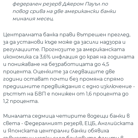
федерален резерв Джером Пауъл по
повод срива на две американски банки
миналия месец.
Централната банка прави вътрешен преглед,
за да установи къде може да засили надзора и
регулациите. Прогнозите за американската
икономика са 3,6% инфлация до края на годината
и понижаване на безработицата до 4,5
процента. Оценките за следващите две
години остават почти без промяна спрямо
предишните предвиждания с едно изключение -
ръстът на БВП е понижен от 1,6 процента до
1,2 процента.
Миналата седмица четирите водещи банки в
света - Федералният резерв, ЕЦБ, Английската
и Японската централни банки обявиха