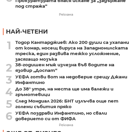
Прокуратурата внася искане за „задържане
под стража“
Реклама
НАЙ-ЧЕТЕНИ
1
Тодор Кантарджиев: Ако 200 души са ухапани
от комар, носещ вируса на Западнонилската
треска, един развива тежко усложнение,
засягащо мозъка
2
38-годишен мъж изчезна във водите на
язовир „Доспат“
3
УЕФА готви вот на недоверие срещу Джани
Инфантино
4
До 38° утре, на места ще има валежи и
гръмотевици
5
След Мондиал 2026: БНТ излъчва още пет
големи събития пряко
6
УЕФА поздрави Инфантино, но свали
доверието си от ФИФА
Реклама