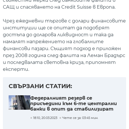
съвместни мерки след банковите фалити в
САЩ и спасяването на Credit Suisse в Европа.
Чрез ежедневни търгове с долари финансовите
институции ще се опитат да подобрят
достъпа до доларова ликвидност и така да
намалят напрежението на глобалните
финансови пазари. Същият подход е приложен
през 2008 година след фалита на Леман Брадърс
и последвалата световна криза, припомнят
експерти.
СВЪРЗАНИ СТАТИИ:
Федералният резерв се
присъедини към 6-те централни
банки в опит да стабилизират
банковата система
18:10, 20.03.2023
Чете се за: 03:45 мин.