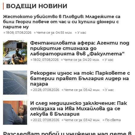
ВОДЕЩИ НОВИНИ
Жестокото убийство в Пловдив: Младежите са
били Георги повече от час и си купили дюнери с
парите му
18:08, 07.08.2026
Чете се за: 04:55 мин.
У нас
Фентаниловата афера: Агенти под
прикритие стигнаха до
лабораторията във „Факултета“
18:02, 07.08.2026
Чете се за: 04:20 мин.
У нас
Рекорден износ на ток: Парковете с
батерии правят България лидер на
пазара
20:28, 07.08.2026
Чете се за: 05:42 мин.
У нас
И след медицинско заключение: Пак
отказаха на Ива Михайлова да се
лекува в България
20:22, 07.08.2026
Чете се за: 03:42 мин.
По света
Разследват побой и унижение над дете в