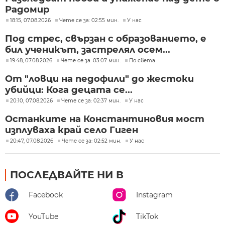
Радомир
18:15, 07.08.2026
Чете се за: 02:55 мин.
У нас
Под стрес, свързан с образованието, е
бил ученикът, застрелял осем...
19:48, 07.08.2026
Чете се за: 03:07 мин.
По света
От "ловци на педофили" до жестоки
убийци: Кога децата се...
20:10, 07.08.2026
Чете се за: 02:37 мин.
У нас
Останките на Константиновия мост
изплуваха край село Гиген
20:47, 07.08.2026
Чете се за: 02:52 мин.
У нас
ПОСЛЕДВАЙТЕ НИ В
Facebook
Instagram
YouTube
TikTok