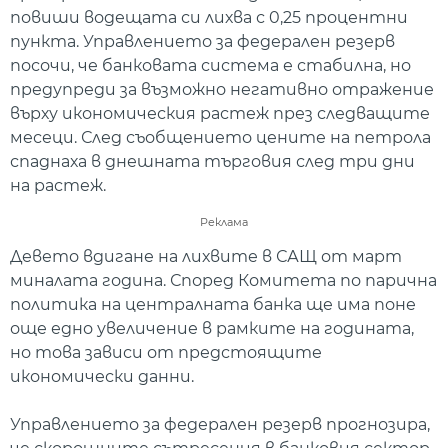
повиши водещата си лихва с 0,25 процентни
пункта. Управлението за федерален резерв
посочи, че банковата система е стабилна, но
предупреди за възможно негативно отражение
върху икономическия растеж през следващите
месеци. След съобщението цените на петрола
спаднаха в днешната търговия след три дни
на растеж.
Реклама
Девето вдигане на лихвите в САЩ от март
миналата година. Според Комитета по парична
политика на централната банка ще има поне
още едно увеличение в рамките на годината,
но това зависи от предстоящите
икономически данни.
Управлението за федерален резерв прогнозира,