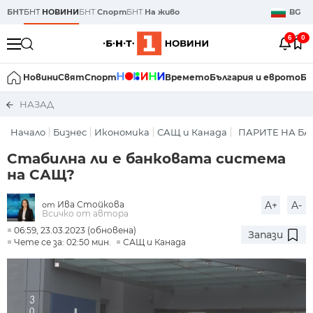
БНТ
БНТ
НОВИНИ
БНТ
Спорт
БНТ
На живо
BG
6
0
Новини
Свят
Спорт
Времето
България и еврото
Би
НАЗАД
Начало
Бизнес
Икономика
САЩ и Канада
ПАРИТЕ НА Б
Стабилна ли е банковата система
на САЩ?
Ива Стойкова
A+
A-
от
Всичко от автора
06:59, 23.03.2023 (обновена)
Запази
Чете се за: 02:50 мин.
САЩ и Канада