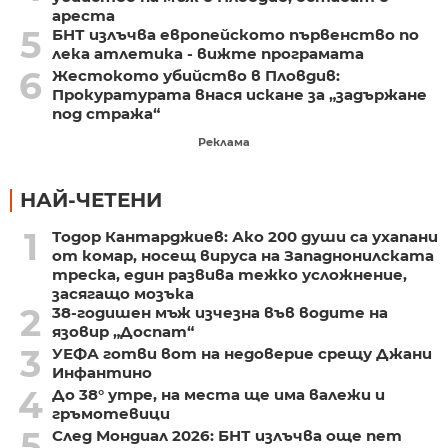
ареста
5
БНТ излъчва европейското първенство по
лека атлетика - вижте програмата
6
Жестокото убийство в Пловдив:
Прокуратурата внася искане за „задържане
под стража“
Реклама
НАЙ-ЧЕТЕНИ
1
Тодор Кантарджиев: Ако 200 души са ухапани
от комар, носещ вируса на Западнонилската
треска, един развива тежко усложнение,
засягащо мозъка
2
38-годишен мъж изчезна във водите на
язовир „Доспат“
3
УЕФА готви вот на недоверие срещу Джани
Инфантино
4
До 38° утре, на места ще има валежи и
гръмотевици
5
След Мондиал 2026: БНТ излъчва още пет