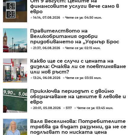
От 9 август: Цените на
финансовите услуги вече само в
евро
14:14, 07.08.2026
Чете се за: 04:50 мин.
Правителството на
Великобритания одобри
придобиването на „Уорнър Брос
Дискавъри“ от „Парамаунт“ за 110
21:37, 06.08.2026
Чете се за: 02:15 мин.
млрд. долара
Какво ще се случи с цената на
дизела: Очаква ли се поевтиняване
или нов ръст?
13:24, 06.08.2026
Чете се за: 03:55 мин.
Приключва периодът с двойно
обозначаване на цените в левове и
евро
20:01, 05.08.2026
5117
Чете се за: 03:45 мин.
Валя Веселинова: Потребителите
трябва да бъдат разумни, да не се
подлъгват по ниската цена