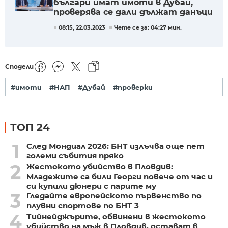
българи имат имоти в Дубай,
проверява се дали дължат данъци
08:15, 22.03.2023
Чете се за: 04:27 мин.
Сподели
#имоти
#НАП
#Дубай
#проверки
ТОП 24
1
След Мондиал 2026: БНТ излъчва още пет
големи събития пряко
2
Жестокото убийство в Пловдив:
Младежите са били Георги повече от час и
си купили дюнери с парите му
3
Гледайте европейското първенство по
плувни спортове по БНТ 3
4
Тийнейджърите, обвинени в жестокото
убийство на мъж в Пловдив, остават в