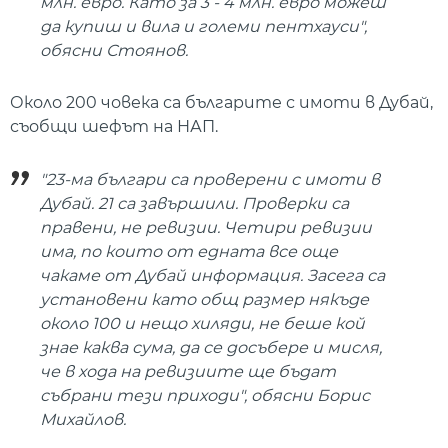
млн. евро. Като за 3 - 4 млн. евро можеш
да купиш и вила и големи пентхауси",
обясни Стоянов.
Около 200 човека са българите с имоти в Дубай,
съобщи шефът на НАП.
"23-ма българи са проверени с имоти в
Дубай. 21 са завършили. Проверки са
правени, не ревизии. Четири ревизии
има, по които от едната все още
чакаме от Дубай информация. Засега са
установени като общ размер някъде
около 100 и нещо хиляди, не беше кой
знае каква сума, да се досъбере и мисля,
че в хода на ревизиите ще бъдат
събрани тези приходи", обясни Борис
Михайлов.