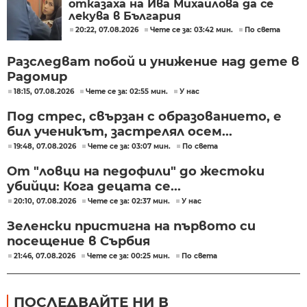
отказаха на Ива Михайлова да се
лекува в България
20:22, 07.08.2026
Чете се за: 03:42 мин.
По света
Разследват побой и унижение над дете в
Радомир
18:15, 07.08.2026
Чете се за: 02:55 мин.
У нас
Под стрес, свързан с образованието, е
бил ученикът, застрелял осем...
19:48, 07.08.2026
Чете се за: 03:07 мин.
По света
От "ловци на педофили" до жестоки
убийци: Кога децата се...
20:10, 07.08.2026
Чете се за: 02:37 мин.
У нас
Зеленски пристигна на първото си
посещение в Сърбия
21:46, 07.08.2026
Чете се за: 00:25 мин.
По света
ПОСЛЕДВАЙТЕ НИ В