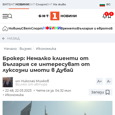
БНТ
БНТ
НОВИНИ
БНТ
Спорт
БНТ
На живо
BG
6
0
Новини
Свят
Спорт
Времето
България и еврото
Би
НАЗАД
Начало
Бизнес
Икономика
Брокер: Немалко клиенти от
България се интересуват от
луксозни имоти в Дубай
Николай Минков
A+
A-
от
Всичко от автора
22:48, 22.03.2023
Чете се за: 04:32 мин.
Запази
Икономика