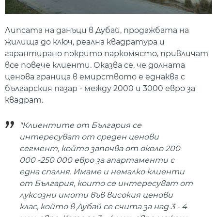
Липсата на данъци в Дубай, продажбата на
жилища до ключ, реална квадратура и
гарантирано покрито паркомясто, привличат
все повече клиенти. Оказва се, че долната
ценова граница в емирството е еднаква с
българския пазар - между 2000 и 3000 евро за
квадрат.
"Клиентите от България се
интересуват от среден ценови
сегмент, който започва от около 200
000 -250 000 евро за апартаменти с
една спалня. Имаме и немалко клиенти
от България, които се интересуват от
луксозни имоти във високия ценови
клас, който в Дубай се счита за над 3 - 4