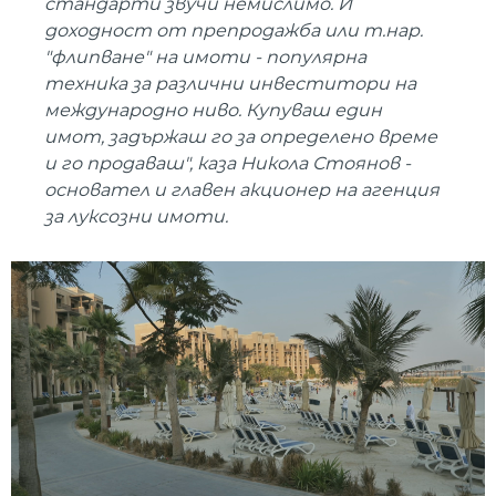
стандарти звучи немислимо. И
доходност от препродажба или т.нар.
"флипване" на имоти - популярна
техника за различни инвеститори на
международно ниво. Купуваш един
имот, задържаш го за определено време
и го продаваш", каза Никола Стоянов -
основател и главен акционер на агенция
за луксозни имоти.