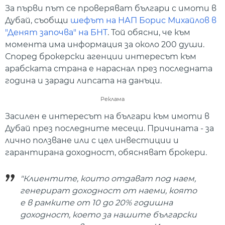
За първи път се проверяват българи с имоти в
Дубай, съобщи
шефът на НАП Борис Михайлов в
"Денят започва" на БНТ
. Той обясни, че към
момента има информация за около 200 души.
Според брокерски агенции интересът към
арабската страна е нараснал през последната
година и заради липсата на данъци.
Реклама
Засилен е интересът на българи към имоти в
Дубай през последните месеци. Причината - за
лично ползване или с цел инвестиции и
гарантирана доходност, обясняват брокери.
"Клиентите, които отдават под наем,
генерират доходност от наеми, която
е в рамките от 10 до 20% годишна
доходност, което за нашите български