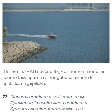
Шефът на НАП обясни възможните начини, по
които българите са придобили имоти в
арабската държава.
"Хората отиват и се женят там.
Примерно, красиви жени отиват и
взимат съответните мъже и са