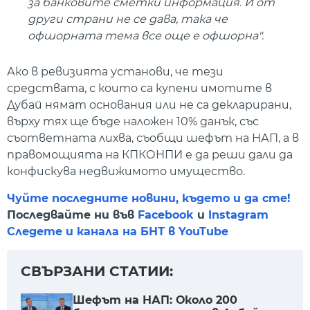
за банковите сметки информация. И от
други страни не се дава, така че
офшорната тема все още е офшорна".
Ако в ревизията установи, че тези
средствата, с които са купени имотите в
Дубай нямат основания или не са декларирани,
върху тях ще бъде наложен 10% данък, със
съответната лихва, съобщи шефът на НАП, а в
правомощията на КПКОНПИ е да реши дали да
конфискува недвижимото имущество.
Чуйте последните новини, където и да сте!
Последвайте ни във
Facebook
и
Instagram
Следете и канала на БНТ в YouTube
СВЪРЗАНИ СТАТИИ:
Шефът на НАП: Около 200