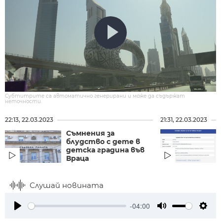
Субтитрите са автоматично генерирани и може да съдържат
неточности.
22:13, 22.03.2023
21:31, 22.03.2023
Съмнения за
блудство с дете в
детска градина във
Враца
Слушай новината
-04:00
Play
Mute
Setti