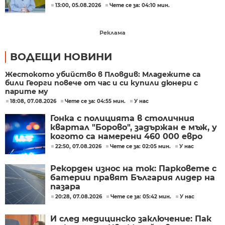
13:00, 05.08.2026
Чете се за: 04:10 мин.
Реклама
ВОДЕЩИ НОВИНИ
Жестокото убийство в Пловдив: Младежите са
били Георги повече от час и си купили дюнери с
парите му
18:08, 07.08.2026
Чете се за: 04:55 мин.
У нас
Гонка с полицията в столичния
квартал "Борово", задържан е мъж, у
когото са намерени 460 000 евро
22:50, 07.08.2026
Чете се за: 02:05 мин.
У нас
Рекорден износ на ток: Парковете с
батерии правят България лидер на
пазара
20:28, 07.08.2026
Чете се за: 05:42 мин.
У нас
И след медицинско заключение: Пак