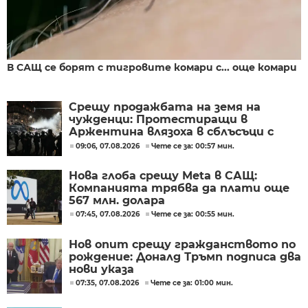
В САЩ се борят с тигровите комари с... още комари
Срещу продажбата на земя на
чужденци: Протестиращи в
Аржентина влязоха в сблъсъци с
полицията
09:06, 07.08.2026
Чете се за: 00:57 мин.
Нова глоба срещу Meta в САЩ:
Компанията трябва да плати още
567 млн. долара
07:45, 07.08.2026
Чете се за: 00:55 мин.
Нов опит срещу гражданството по
рождение: Доналд Тръмп подписа два
нови указа
07:35, 07.08.2026
Чете се за: 01:00 мин.