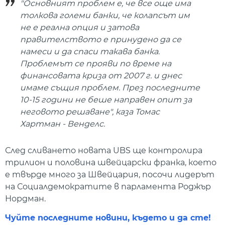
"Основният проблем е, че все още има
толкова големи банки, че колапсът им
не е реална опция и затова
правителството е принудено да се
намеси и да спаси такава банка.
Проблемът се прояви по време на
финансовата криза от 2007 г. и днес
имаме същия проблем. През последните
10-15 години не беше направен опит за
неговото решаване", каза Томас
Хартман - Венделс.
След сливането новата UBS ще контролира
трилион и половина швейцарски франка, което
е твърде много за Швейцария, посочи лидерът
на Социалдемократите в парламента Роджър
Нордман.
Чуйте последните новини, където и да сте!