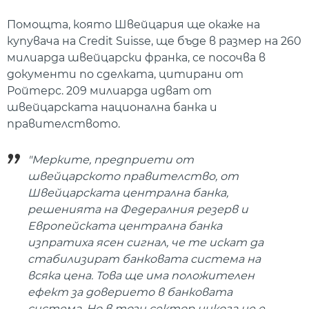
Помощта, която Швейцария ще окаже на
купувача на Credit Suisse, ще бъде в размер на 260
милиарда швейцарски франка, се посочва в
документи по сделката, цитирани от
Ройтерс. 209 милиарда идват от
швейцарската национална банка и
правителството.
"Мерките, предприети от
швейцарското правителство, от
Швейцарската централна банка,
решенията на Федералния резерв и
Европейската централна банка
изпратиха ясен сигнал, че те искат да
стабилизират банковата система на
всяка цена. Това ще има положителен
ефект за доверието в банковата
система. Но в този сектор никога не е