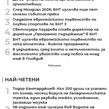
1
гръмотевици
2
След Мондиал 2026: БНТ излъчва още пет
големи събития пряко
3
Гледайте европейското първенство по
плувни спортове по БНТ 3
4
Светлозара Лазарова става директор на
дирекция „Програмно съдържание“ в БНТ
5
БНТ излъчва европейското първенство по
лека атлетика - вижте програмата
6
8 задържани, сред които и непълнолетни, за
жестокото убийство след побой на млад
мъж в Пловдив
Реклама
НАЙ-ЧЕТЕНИ
1
Тодор Кантарджиев: Ако 200 души са ухапани
от комар, носещ вируса на Западнонилската
треска, един развива тежко усложнение,
засягащо мозъка
38-годишен мъж изчезна във водите на