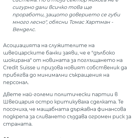
сигурно дали всичко това ще
проработи, защото доверието се губи
много лесно", обясни Томас Хартман -
Венделс.
Асоциацията на служителите на
швейцарските банки заяви, че е "дълбоко
шокирана" от новината за поглъщането на
Credit Suisse и призова новият собственик да
прибягва до минимални съкращения на
персонал.
Двете най-големи политически партии в
Швейцария остро критикуваха сделката. Те
посочиха, че мащабната държавна финансова
подкрепа за сливането създава огромен риск за
страната.