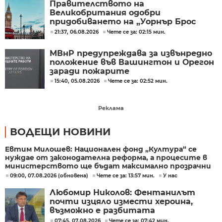
Правителството на
Великобритания одобри
придобиването на „Уорнър Брос
Дискавъри“ от „Парамаунт“ за 110
21:37, 06.08.2026
Чете се за: 02:15 мин.
млрд. долара
МВнР предупреждава за извънредно
положение във Вашингтон и Орегон
заради пожарите
15:40, 05.08.2026
Чете се за: 02:52 мин.
Реклама
ВОДЕЩИ НОВИНИ
Евтим Милошев: Национален фонд „Култура“ се
нуждае от законодателна реформа, а процесите в
министерството ще бъдат максимално прозрачни
09:00, 07.08.2026 (обновена)
Чете се за: 13:57 мин.
У нас
Любомир Николов: Фентанилът
почти изцяло измести хероина,
възможно е разбитата
лаборатория да е единствената у
07:45, 07.08.2026
Чете се за: 07:42 мин.