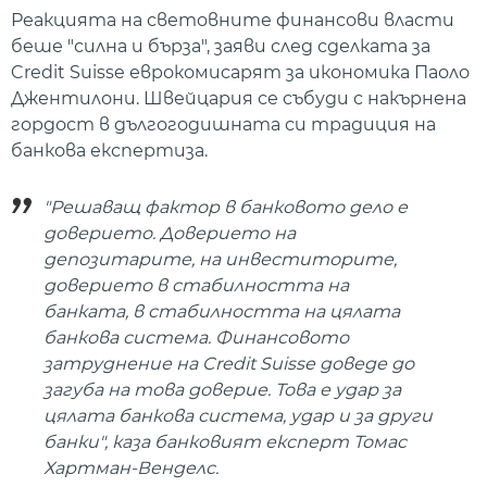
Реакцията на световните финансови власти
беше "силна и бърза", заяви след сделката за
Credit Suisse еврокомисарят за икономика Паоло
Джентилони. Швейцария се събуди с накърнена
гордост в дългогодишната си традиция на
банкова експертиза.
"Решаващ фактор в банковото дело е
доверието. Доверието на
депозитарите, на инвеститорите,
доверието в стабилността на
банката, в стабилността на цялата
банкова система. Финансовото
затруднение на Credit Suisse доведе до
загуба на това доверие. Това е удар за
цялата банкова система, удар и за други
банки", каза банковият експерт Томас
Хартман-Венделс.