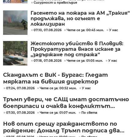
Сигурност и правосъдие
нас
Гасенето на пожара на АМ „Тракия“
продължава, но огънят е
локализиран
07:10, 07.08.2026
Чете се за: 00:45 мин.
У нас
Жестокото убийство в Пловдив:
Прокуратурата внася искане за
„задържане под стража“
07:18, 07.08.2026
Чете се за: 01:05 мин.
У нас
Скандалът с ВиК - Бургас: Гледат
мярката на бившия директор
07:24, 07.08.2026
Чете се за: 00:52 мин.
У нас
Тръмп увери, че САЩ имат достатъчно
боеприпаси и очаква конфликтът...
07:30, 07.08.2026
Чете се за: 01:07 мин.
По света
Нов опит срещу гражданството по
рождение: Доналд Тръмп подписа два...