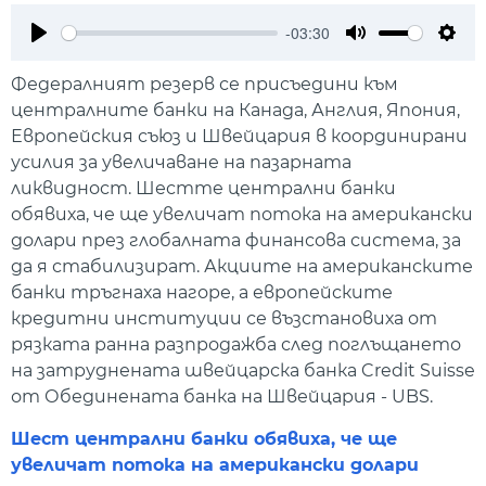
-03:30
Play
Mute
Setti
Федералният резерв се присъедини към
централните банки на Канада, Англия, Япония,
Европейския съюз и Швейцария в координирани
усилия за увеличаване на пазарната
ликвидност. Шестте централни банки
обявиха, че ще увеличат потока на американски
долари през глобалната финансова система, за
да я стабилизират. Акциите на американските
банки тръгнаха нагоре, а европейските
кредитни институции се възстановиха от
рязката ранна разпродажба след поглъщането
на затруднената швейцарска банка Credit Suisse
от Обединената банка на Швейцария - UBS.
Шест централни банки обявиха, че ще
увеличат потока на американски долари