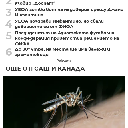
2
язовир „Доспат“
3
УЕФА готви вот на недоверие срещу Джани
Инфантино
4
УЕФА поздрави Инфантино, но свали
доверието си от ФИФА
5
Президентът на Азиатската футболна
конфедерация приветства решението на
ФИФА
6
До 38° утре, на места ще има валежи и
гръмотевици
Реклама
ОЩЕ ОТ: САЩ И КАНАДА