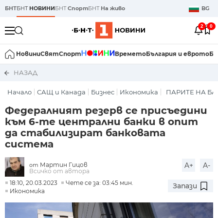
БНТ
БНТ
НОВИНИ
БНТ
Спорт
БНТ
На живо
BG
2
0
Новини
Свят
Спорт
Времето
България и еврото
Би
НАЗАД
Начало
САЩ и Канада
Бизнес
Икономика
ПАРИТЕ НА Б
Федералният резерв се присъедини
към 6-те централни банки в опит
да стабилизират банковата
система
Мартин Гицов
A+
A-
от
Всичко от автора
18:10, 20.03.2023
Чете се за: 03:45 мин.
Запази
Икономика