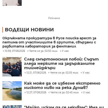
Реклама
ВОДЕЩИ НОВИНИ
Окръжната прокуратура в Русе поиска арест за
петима от участниците в групите, свързани с
разбитата лаборатория за фентанил
10:59, 07.08.2026
Чете се за: 02:50 мин.
У нас
След смъртоносния побой: Съдът
гледа мерките на задържаните
тийнейджъри
12:21, 07.08.2026
Чете се за: 02:55 мин.
У нас
Как може да се избегне екстремно
ниското ниво на река Дунав?
12:27, 07.08.2026
Чете се за: 02:45 мин.
У нас
"Майко, искам да се лекувам": Има ли