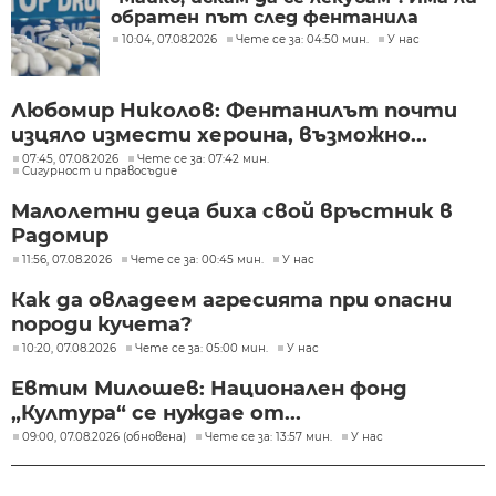
обратен път след фентанила
10:04, 07.08.2026
Чете се за: 04:50 мин.
У нас
Любомир Николов: Фентанилът почти
изцяло измести хероина, възможно...
07:45, 07.08.2026
Чете се за: 07:42 мин.
Сигурност и правосъдие
Малолетни деца биха свой връстник в
Радомир
11:56, 07.08.2026
Чете се за: 00:45 мин.
У нас
Как да овладеем агресията при опасни
породи кучета?
10:20, 07.08.2026
Чете се за: 05:00 мин.
У нас
Евтим Милошев: Национален фонд
„Култура“ се нуждае от...
09:00, 07.08.2026 (обновена)
Чете се за: 13:57 мин.
У нас