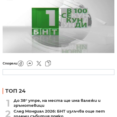
Сподели
ТОП 24
1
До 38° утре, на места ще има валежи и
гръмотевици
2
След Мондиал 2026: БНТ излъчва още пет
големи събития пряко