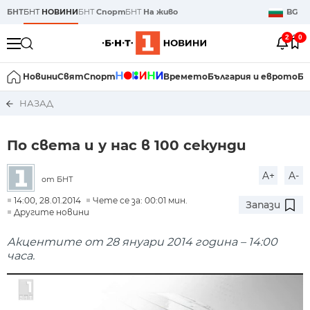
БНТ
БНТ
НОВИНИ
БНТ
Спорт
БНТ
На живо
BG
2
0
Новини
Свят
Спорт
Времето
България и еврото
Би
НАЗАД
По света и у нас в 100 секунди
A+
A-
от БНТ
14:00, 28.01.2014
Чете се за: 00:01 мин.
Запази
Другите новини
Акцентите от 28 януари 2014 година – 14:00
часа.