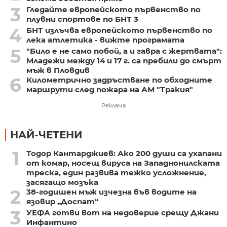
3
Гледайте европейското първенство по
плувни спортове по БНТ 3
4
БНТ излъчва европейското първенство по
лека атлетика - вижте програмата
5
"Било е не само побой, а и гавра с жертвата":
Младежи между 14 и 17 г. са пребили до смърт
мъж в Пловдив
6
Километрично задръстване по обходните
маршрути след пожара на АМ "Тракия"
Реклама
НАЙ-ЧЕТЕНИ
1
Тодор Кантарджиев: Ако 200 души са ухапани
от комар, носещ вируса на Западнонилската
треска, един развива тежко усложнение,
засягащо мозъка
2
38-годишен мъж изчезна във водите на
язовир „Доспат“
3
УЕФА готви вот на недоверие срещу Джани
Инфантино