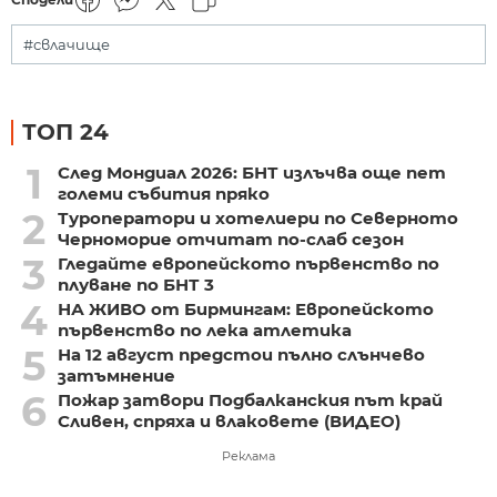
#свлачище
ТОП 24
1
След Мондиал 2026: БНТ излъчва още пет
големи събития пряко
2
Туроператори и хотелиери по Северното
Черноморие отчитат по-слаб сезон
3
Гледайте европейското първенство по
плуване по БНТ 3
4
НА ЖИВО от Бирмингам: Европейското
първенство по лека атлетика
5
На 12 август предстои пълно слънчево
затъмнение
6
Пожар затвори Подбалканския път край
Сливен, спряха и влаковете (ВИДЕО)
Реклама