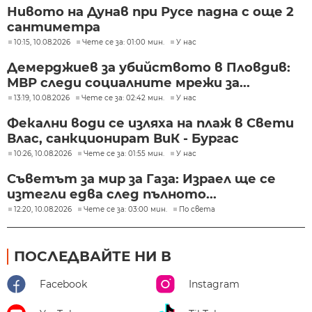
Нивото на Дунав при Русе падна с още 2
сантиметра
10:15, 10.08.2026
Чете се за: 01:00 мин.
У нас
Демерджиев за убийството в Пловдив:
МВР следи социалните мрежи за...
13:19, 10.08.2026
Чете се за: 02:42 мин.
У нас
Фекални води се изляха на плаж в Свети
Влас, санкционират ВиК - Бургас
10:26, 10.08.2026
Чете се за: 01:55 мин.
У нас
Съветът за мир за Газа: Израел ще се
изтегли едва след пълното...
12:20, 10.08.2026
Чете се за: 03:00 мин.
По света
ПОСЛЕДВАЙТЕ НИ В
Facebook
Instagram