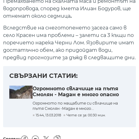
Премахването на скалната маса и ремонтът на
водопровода, според кмета Илиан Бодуров, ще
отнемат около седмица
.
Вследствие на снеготопенето засега само в
село Красен има проблеми – залети са 3 къщи по
поречието нарека Черни Лом. Язовирите имат
достатъчно обем, ако придойдат води,
предвид прогнозите за дъжд в следващите дни.
СВЪРЗАНИ СТАТИИ:
Огромното свлачище на пътя
Смолян - Мадан е много опасно
Огромното по мащабите си свлачище на
пътя Смолян -Мадан е много...
15:44, 13.03.2018
Чете се за: 00:30 мин.
Сподели