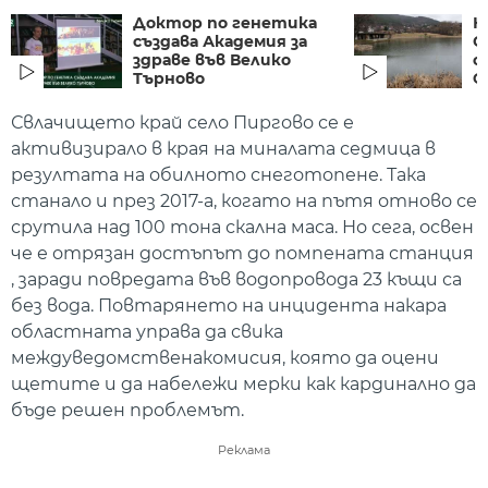
Доктор по генетика
Н
създава Академия за
С
здраве във Велико
с
Търново
Ф
Свлачището край село Пиргово се е
активизирало в края на миналата седмица в
резултата на обилното снеготопене. Така
станало и през 2017-а, когато на пътя отново се
срутила над 100 тона скална маса. Но сега, освен
че е отрязан достъпът до помпената станция
, заради повредата във водопровода 23 къщи са
без вода. Повтарянето на инцидента накара
областната управа да свика
междуведомственакомисия, която да оцени
щетите и да набележи мерки как кардинално да
бъде решен проблемът.
Реклама