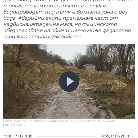
тоновете камъни и пръст се е спукал
водопроводът под пътя и вилната зона е без
вода. Аварийни екипи премахнаха част от
надвисналата земна маса, но същинското
обезопасяване на свлачището може да започне
след като спрат дъждовете.
Субтитрите са автоматично генерирани и може да съдържат
неточности.
19:00, 13.03.2018
18:55, 13.03.2018