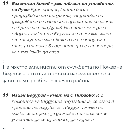
Валентин Колев – зам. -областен управител
на Русе:
Един процес, който беше
предизвикан от ерозията, следствие на
дъждовете и наличните пукнатини по ската
на брега на река Дунав. Нашата цел е да се
обруши колкото е възможно по-голяма част
от тая земна маса, която се е натрупала
там, за да може в годините да се гарантира,
че няма какво да пада.
;
На място алпинисти от службата по Пожарна
безопасност и защита на населението са
започнали да обезопасяват района.
Илиан Бодуров – кмет на с. Пиргово:
И с
помощта на въздушна възглавница, се слага в
процепите, надува се с въздух и малко по
малко се отделя, за да може тия опасните
участъци да се изолират, да паднат.