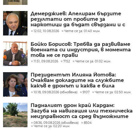
Демерджиев: Апелирам бързите
резултати от пробите за
наркотици да бъдат свързани и с
бързо приключване на делата
12:02, 10.08.2026
Чете се за: 01:40 мин.
Бойко Борисов: Трябва да развиваме
военната си индустрия, в момента
това не се прави
11:51, 09.08.2026
7152
Чете се за: 01:02 мин.
Президентът Илияна Йотова:
Очаквам докладите на службите
какъв е дронът и каква е била
неговата роля
10:18, 09.08.2026 (обновена)
9107
Чете се за: 02:50 мин.
Падналият дрон край Кардам:
Загуба на навигация или техническа
неизправност са сред възможните
причини
08:36, 09.08.2026 (обновена)
8504
Чете се за: 02:20 мин.