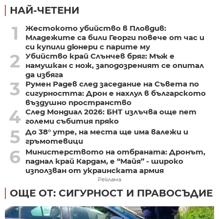
НАЙ-ЧЕТЕНИ
1
Жестокото убийство в Пловдив:
Младежите са били Георги повече от час и
си купили дюнери с парите му
2
Убийство край Слънчев бряг: Мъж е
намушкан с нож, заподозреният се опитал
да избяга
3
Румен Радев след заседание на Съвета по
сигурността: Дрон е нахлул в българското
въздушно пространство
4
След Мондиал 2026: БНТ излъчва още пет
големи събития пряко
5
До 38° утре, на места ще има валежи и
гръмотевици
6
Министерството на отбраната: Дронът,
паднал край Кардам, е “Майя” - широко
използван от украинската армия
Реклама
ОЩЕ ОТ: СИГУРНОСТ И ПРАВОСЪДИЕ