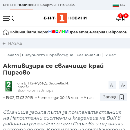
БНТ
БНТ
НОВИНИ
БНТ
Спорт
БНТ
На живо
BG
5
0
Новини
Свят
Спорт
Времето
България и еврото
Би
НАЗАД
Начало
Сигурност и правосъдие
Регионални
У нас
Активизира се свлачище край
Пиргово
БНТ2-Русе
от
Д. Василева, И.
A+
A-
Колева
Всичко от автора
Запази
19:02, 13.03.2018
Чете се за: 00:48 мин.
У нас
Свлачище засипа пътя за помпената станция
на Напоителни системи и кладенеца на ВиК в
района на русенското село Пиргово и ограничи
достъпа до тях. В резултат на срутването на