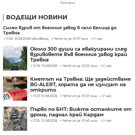
Реклама
ВОДЕЩИ НОВИНИ
Силен взрив от военния завод в село Белица до
Трявна
11:34, 10.08.2026 (обновена)
Чете се за: 01:37 мин.
У нас
Около 300 души са евакуирани след
взривовете във военния завод край
Трявна
12:19, 10.08.2026
Чете се за: 02:22 мин.
У нас
Кметът на Трявна: Ще задействаме
BG-ALERT, хората да не излизат на
открито
11:47, 10.08.2026
Чете се за: 01:07 мин.
У нас
Първо по БНТ: Вижте останките от
дрона, паднал край Кардам
11:25, 10.08.2026
Чете се за: 01:40 мин.
У нас