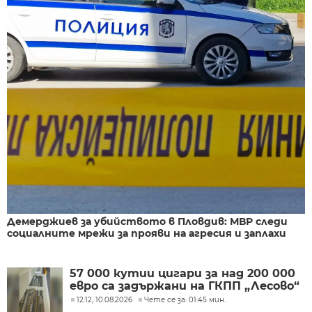
Демерджиев за убийството в Пловдив: МВР следи
социалните мрежи за прояви на агресия и заплахи
57 000 кутии цигари за над 200 000
евро са задържани на ГКПП „Лесово“
12:12, 10.08.2026
Чете се за: 01:45 мин.