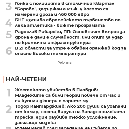
3
Гонка с полицията в столичния квартал
"Борово", задържан е мъж, у когото са
намерени дрога и 460 000 евро
4
БНТ излъчва европейското първенство по
лека атлетика - вижте програмата
5
Радослав Рибарски, ПП: Основният въпрос за
дрона е дали е случайност, или опит за удар
по критична инфраструктура
6
В 21 области за утре е обявен оранжев код за
опасно високи температури
Реклама
НАЙ-ЧЕТЕНИ
1
Жестокото убийство в Пловдив:
Младежите са били Георги повече от час и
си купили дюнери с парите му
2
Тодор Кантарджиев: Ако 200 души са ухапани
от комар, носещ вируса на Западнонилската
треска, един развива тежко усложнение,
засягащо мозъка
Румен Радев след заседание на Съвета по