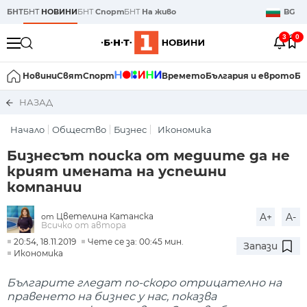
БНТ
БНТ
НОВИНИ
БНТ
Спорт
БНТ
На живо
BG
3
0
Новини
Свят
Спорт
Времето
България и еврото
Би
НАЗАД
Начало
Общество
Бизнес
Икономика
Бизнесът поиска от медиите да не
крият имената на успешни
компании
Цветелина Катанска
A+
A-
от
Всичко от автора
20:54, 18.11.2019
Чете се за: 00:45 мин.
Запази
Икономика
Българите гледат по-скоро отрицателно на
правенето на бизнес у нас, показва