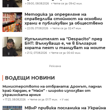
09:00, 08.08.2026
Чете се за: 09:42 мин.
Методика за определяне на
справедлива стойност на основни
храни е публикуван за обществено
обсъждане
22:09, 07.08.2026
Чете се за: 02:47 мин.
Изпълнителят на "Despacito" пред
БНТ: Вълнуващо е, че в България
хората пеят и танцуват на моите
песни
21:12, 07.08.2026
Чете се за: 00:40 мин.
Реклама
ВОДЕЩИ НОВИНИ
Министерството на отбраната: Дронът, паднал
край Кардам, е “Майя” - широко използван от
украинската армия
17:23, 08.08.2026
Чете се за: 01:17 мин.
У нас
МВнР привика посланика на Украйна