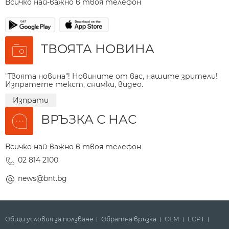
Всичко най-важно в твоя телефон
ТВОЯТА НОВИНА
"Твоята новина"! Новините от вас, нашите зрители!
Изпратете текст, снимки, видео.
Изпрати
ВРЪЗКА С НАС
Всичко най-важно в твоя телефон
02 814 2100
news@bnt.bg
Общи условия за ползване
Обратна връзка
СЕМ
ECPT