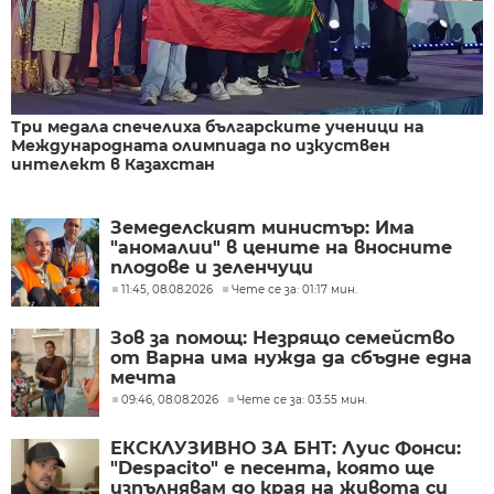
Три медала спечелиха българските ученици на
Международната олимпиада по изкуствен
интелект в Казахстан
Земеделският министър: Има
"аномалии" в цените на вносните
плодове и зеленчуци
11:45, 08.08.2026
Чете се за: 01:17 мин.
Зов за помощ: Незрящо семейство
от Варна има нужда да сбъдне една
мечта
09:46, 08.08.2026
Чете се за: 03:55 мин.
ЕКСКЛУЗИВНО ЗА БНТ: Луис Фонси:
"Despacito" е песента, която ще
изпълнявам до края на живота си