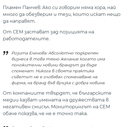
Пламен Панчев: Ако си говорим няма хора, най
много да обезверим и тези, които искат нещо
да направят.
От СЕМ застават зад позицията на
работодателите.
Розита Еленова: Абсолютно подкрепям
бизнеса в това тяхно желание когато има
положителни новини брандът да бъде
споменат. Никога в своята практика
съветът не е глобявал споменаване на
фирма, на бранд във връзка с добра новина.
От компаниите твърдят, че българските
медии казват имената на дружествата в
негативен смисъл. Мониторингът на СЕМ
обаче показва, че не е точно така.