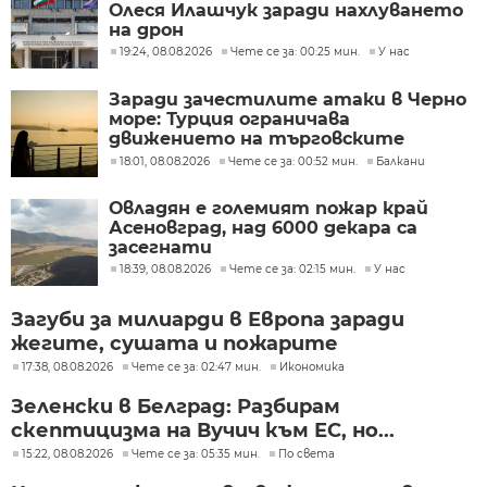
Олеся Илашчук заради нахлуването
на дрон
19:24, 08.08.2026
Чете се за: 00:25 мин.
У нас
Заради зачестилите атаки в Черно
море: Турция ограничава
движението на търговските
кораби
18:01, 08.08.2026
Чете се за: 00:52 мин.
Балкани
Овладян е големият пожар край
Асеновград, над 6000 декара са
засегнати
18:39, 08.08.2026
Чете се за: 02:15 мин.
У нас
Загуби за милиарди в Европа заради
жегите, сушата и пожарите
17:38, 08.08.2026
Чете се за: 02:47 мин.
Икономика
Зеленски в Белград: Разбирам
скептицизма на Вучич към ЕС, но...
15:22, 08.08.2026
Чете се за: 05:35 мин.
По света