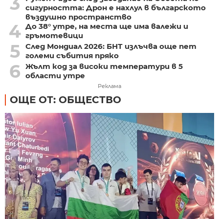
3
сигурността: Дрон е нахлул в българското
въздушно пространство
4
До 38° утре, на места ще има валежи и
гръмотевици
5
След Мондиал 2026: БНТ излъчва още пет
големи събития пряко
6
Жълт код за високи температури в 5
области утре
Реклама
ОЩЕ ОТ: ОБЩЕСТВО