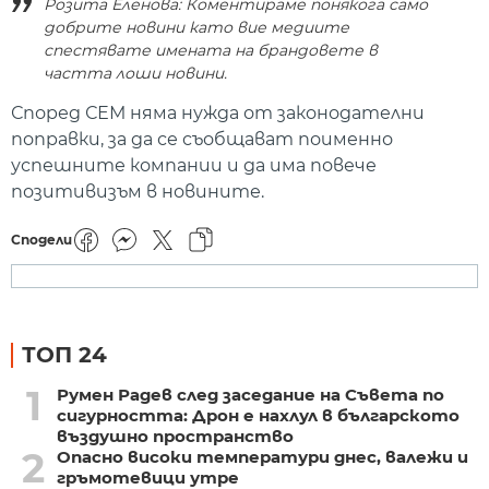
Розита Еленова: Коментираме понякога само
добрите новини като вие медиите
спестявате имената на брандовете в
частта лоши новини.
Според СЕМ няма нужда от законодателни
поправки, за да се съобщават поименно
успешните компании и да има повече
позитивизъм в новините.
Сподели
ТОП 24
1
Румен Радев след заседание на Съвета по
сигурността: Дрон е нахлул в българското
въздушно пространство
2
Опасно високи температури днес, валежи и
гръмотевици утре