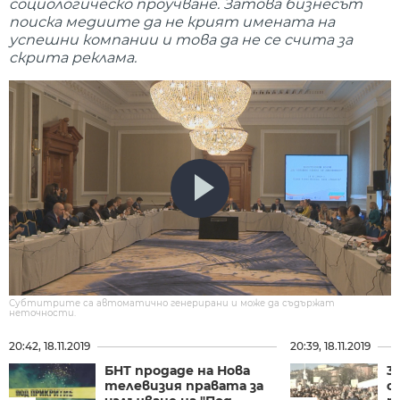
социологическо проучване. Затова бизнесът
поиска медиите да не крият имената на
успешни компании и това да не се счита за
скрита реклама.
Субтитрите са автоматично генерирани и може да съдържат
неточности.
20:42, 18.11.2019
20:39, 18.11.2019
БНТ продаде на Нова
3
телевизия правата за
с