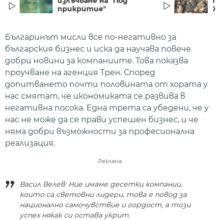
излъчване на "Под
п
прикритие"
Ж
Българинът мисли все по-негативно за
българския бизнес и иска да научава повече
добри новини за компаниите. Това показва
проучване на агенция Трен. Според
допитването почти половината от хората у
нас смятат, че икономиката се развива в
негативна посока. Една трета са убедени, че у
нас не може да се прави успешен бизнес, и че
няма добри възможности за професионална
реализация.
Реклама
Васил Велев: Ние имаме десетки компании,
които са световни лидери, това е повод за
национално самочувствие и гордост, а този
успех някак си остава укрит.