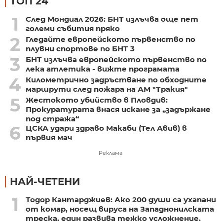
ТОП 24
1
След Мондиал 2026: БНТ излъчва още пет
големи събития пряко
2
Гледайте европейското първенство по
плувни спортове по БНТ 3
3
БНТ излъчва европейското първенство по
лека атлетика - вижте програмата
4
Километрично задръстване по обходните
маршрути след пожара на АМ "Тракия"
5
Жестокото убийство в Пловдив:
Прокуратурата внася искане за „задържане
под стража“
6
ЦСКА удари здраво Макаби (Тел Авив) в
първия мач
Реклама
НАЙ-ЧЕТЕНИ
1
Тодор Кантарджиев: Ако 200 души са ухапани
от комар, носещ вируса на Западнонилската
треска, един развива тежко усложнение,