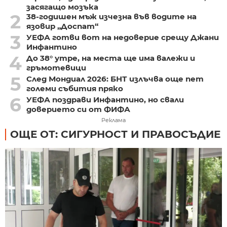
засягащо мозъка
2
38-годишен мъж изчезна във водите на
язовир „Доспат“
3
УЕФА готви вот на недоверие срещу Джани
Инфантино
4
До 38° утре, на места ще има валежи и
гръмотевици
5
След Мондиал 2026: БНТ излъчва още пет
големи събития пряко
6
УЕФА поздрави Инфантино, но свали
доверието си от ФИФА
Реклама
ОЩЕ ОТ: СИГУРНОСТ И ПРАВОСЪДИЕ