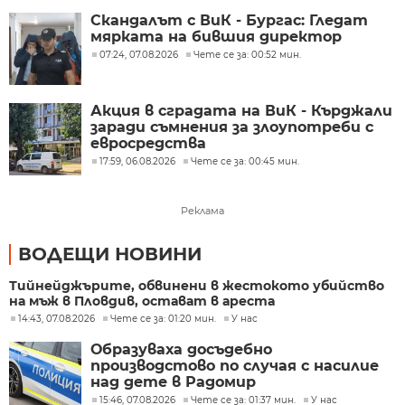
Скандалът с ВиК - Бургас: Гледат
мярката на бившия директор
07:24, 07.08.2026
Чете се за: 00:52 мин.
Акция в сградата на ВиК - Кърджали
заради съмнения за злоупотреби с
евросредства
17:59, 06.08.2026
Чете се за: 00:45 мин.
Реклама
ВОДЕЩИ НОВИНИ
Тийнейджърите, обвинени в жестокото убийство
на мъж в Пловдив, остават в ареста
14:43, 07.08.2026
Чете се за: 01:20 мин.
У нас
Образуваха досъдебно
производстово по случая с насилие
над дете в Радомир
15:46, 07.08.2026
Чете се за: 01:37 мин.
У нас