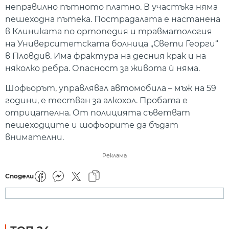
неправилно пътното платно. В участъка няма
пешеходна пътека. Пострадалата е настанена
в Клиниката по ортопедия и травматология
на Университетската болница „Свети Георги“
в Пловдив. Има фрактура на десния крак и на
няколко ребра. Опасност за живота ѝ няма.
Шофьорът, управлявал автомобила – мъж на 59
години, е тестван за алкохол. Пробата е
отрицателна. От полицията съветват
пешеходците и шофьорите да бъдат
внимателни.
Реклама
Сподели