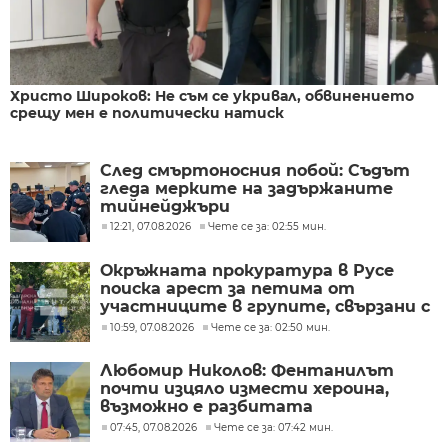
Христо Широков: Не съм се укривал, обвинението
срещу мен е политически натиск
След смъртоносния побой: Съдът
гледа мерките на задържаните
тийнейджъри
12:21, 07.08.2026
Чете се за: 02:55 мин.
Окръжната прокуратура в Русе
поиска арест за петима от
участниците в групите, свързани с
разбитата лаборатория за
10:59, 07.08.2026
Чете се за: 02:50 мин.
фентанил
Любомир Николов: Фентанилът
почти изцяло измести хероина,
възможно е разбитата
лаборатория да е единствената у
07:45, 07.08.2026
Чете се за: 07:42 мин.
нас