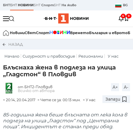
БНТ
БНТ
НОВИНИ
БНТ
Спорт
БНТ
На живо
BG
6
0
Новини
Свят
Спорт
Времето
България и еврото
Би
НАЗАД
Начало
Сигурност и правосъдие
Регионални
У нас
Блъснаха жена в подлеза на улица
„Гладстон“ в Пловдив
БНТ2-Пловдив
A+
A-
от
Всичко от автора
Запази
20:14, 20.04.2017
Чете се за: 00:13 мин.
У нас
85-годишна жена беше блъсната от лека кола в
подлеза на улица „Гладстон“ под „Централна
поща“. Инцидентът е станал преди обяд.