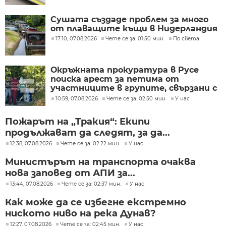
Сушата създаде проблем за много
от плаващите къщи в Нидерландия
17:10, 07.08.2026
Чете се за: 01:50 мин.
По света
Окръжната прокуратура в Русе
поиска арест за петима от
участниците в групите, свързани с
разбитата лаборатория за
10:59, 07.08.2026
Чете се за: 02:50 мин.
У нас
фентанил
Пожарът на „Тракия“: Екипи
продължават да следят, за да...
12:38, 07.08.2026
Чете се за: 02:22 мин.
У нас
Министърът на транспорта очаква
нова заповед от АПИ за...
13:44, 07.08.2026
Чете се за: 02:37 мин.
У нас
Как може да се избегне екстремно
ниското ниво на река Дунав?
12:27, 07.08.2026
Чете се за: 02:45 мин.
У нас