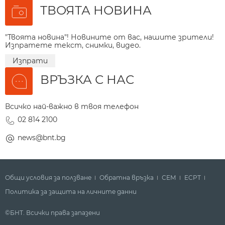
ТВОЯТА НОВИНА
"Твоята новина"! Новините от вас, нашите зрители!
Изпратете текст, снимки, видео.
Изпрати
ВРЪЗКА С НАС
Всичко най-важно в твоя телефон
02 814 2100
news@bnt.bg
Общи условия за ползване
Обратна връзка
СЕМ
ECPT
Политика за защита на личните данни
©БНТ. Всички права запазени