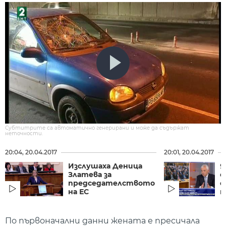
Субтитрите са автоматично генерирани и може да съдържат
неточности.
20:04, 20.04.2017
20:01, 20.04.2017
Изслушаха Деница
Я
Златева за
е
председателството
с
на ЕС
п
По първоначални данни жената е пресичала