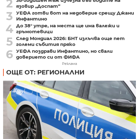
2
38-годишен мъж изчезна във водите на
язовир „Доспат“
3
УЕФА готви вот на недоверие срещу Джани
Инфантино
4
До 38° утре, на места ще има валежи и
гръмотевици
5
След Мондиал 2026: БНТ излъчва още пет
големи събития пряко
6
УЕФА поздрави Инфантино, но свали
доверието си от ФИФА
Реклама
ОЩЕ ОТ: РЕГИОНАЛНИ