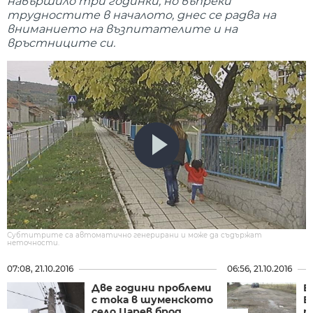
навършило три годинки, но въпреки
трудностите в началото, днес се радва на
вниманието на възпитателите и на
връстниците си.
Субтитрите са автоматично генерирани и може да съдържат
неточности.
07:08, 21.10.2016
06:56, 21.10.2016
Две години проблеми
В
с тока в шуменското
Б
село Царев брод
п