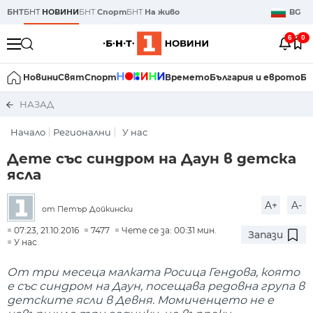
БНТ
БНТ
НОВИНИ
БНТ
Спорт
БНТ
На живо
BG
6
0
Новини
Свят
Спорт
Времето
България и еврото
Би
НАЗАД
Начало
Регионални
У нас
Дете със синдром на Даун в детска
ясла
A+
A-
от Петър Дойкински
07:23, 21.10.2016
7477
Чете се за: 00:31 мин.
Запази
У нас
От три месеца малката Росица Гендова, която
е със синдром на Даун, посещава редовна група в
детските ясли в Девня. Момиченцето не е