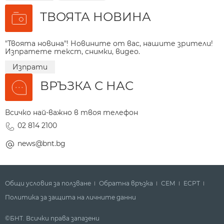
ТВОЯТА НОВИНА
"Твоята новина"! Новините от вас, нашите зрители!
Изпратете текст, снимки, видео.
Изпрати
ВРЪЗКА С НАС
Всичко най-важно в твоя телефон
02 814 2100
news@bnt.bg
Общи условия за ползване
Обратна връзка
СЕМ
ECPT
Политика за защита на личните данни
©БНТ. Всички права запазени