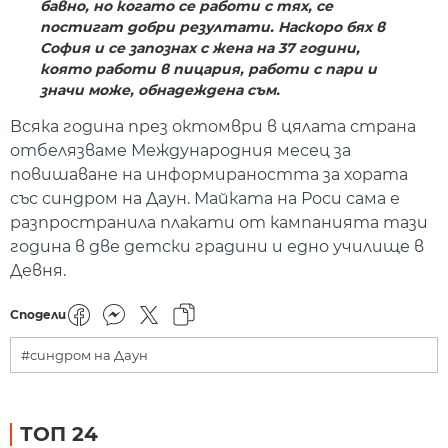
бавно, но когато се работи с тях, се
постигат добри резултати. Наскоро бях в
София и се запознах с жена на 37 години,
която работи в пицария, работи с пари и
значи може, обнадеждена съм.
Всяка година през октомври в цялата страна
отбелязваме Международния месец за
повишаване на информираността за хората
със синдром на Даун. Майката на Роси сама е
разпространила плакати от кампанията тази
година в две детски градини и едно училище в
Девня.
Сподели
#синдром на Даун
ТОП 24