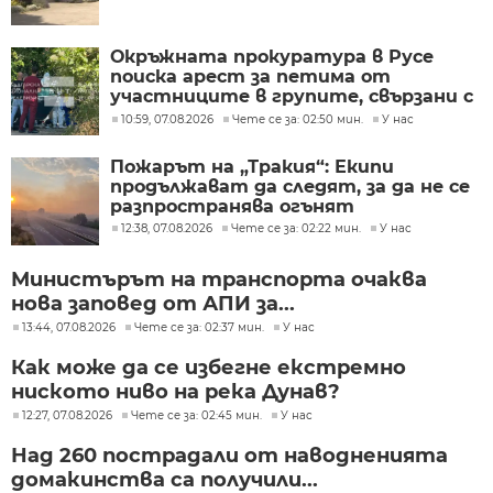
Окръжната прокуратура в Русе
поиска арест за петима от
участниците в групите, свързани с
разбитата лаборатория за
10:59, 07.08.2026
Чете се за: 02:50 мин.
У нас
фентанил
Пожарът на „Тракия“: Екипи
продължават да следят, за да не се
разпространява огънят
12:38, 07.08.2026
Чете се за: 02:22 мин.
У нас
Министърът на транспорта очаква
нова заповед от АПИ за...
13:44, 07.08.2026
Чете се за: 02:37 мин.
У нас
Как може да се избегне екстремно
ниското ниво на река Дунав?
12:27, 07.08.2026
Чете се за: 02:45 мин.
У нас
Над 260 пострадали от наводненията
домакинства са получили...