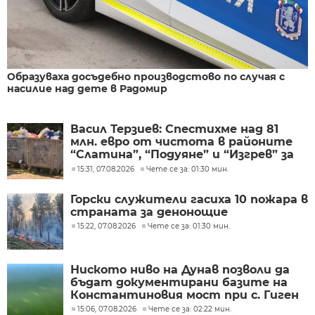
Образуваха досъдебно производстово по случая с
насилие над дете в Радомир
Васил Терзиев: Спестихме над 81
млн. евро от чистота в районите
“Слатина”, “Подуяне” и “Изгрев” за
следващите 5 години
15:31, 07.08.2026
Чете се за: 01:30 мин.
Горски служители гасиха 10 пожара в
страната за денонощие
15:22, 07.08.2026
Чете се за: 01:30 мин.
Ниското ниво на Дунав позволи да
бъдат документирани базите на
Константиновия мост при с. Гиген
15:06, 07.08.2026
Чете се за: 02:22 мин.