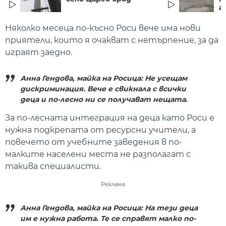
а
Няколко месеца по-късно Роси вече има нови
приятели, които я очакват с нетърпение, за да
играят заедно.
Анна Гендова, майка на Росица: Не усещам
дискриминация. Вече е свикнала с всички
деца и по-лесно ни се получават нещата.
За по-лесната интеграция на деца като Роси е
нужна подкрепата от ресурсни учители, а
повечето от учебните заведения в по-
малките населени места не разполагат с
такива специалисти.
Реклама
Анна Гендова, майка на Росица: На тези деца
им е нужна работа. Те се справят малко по-