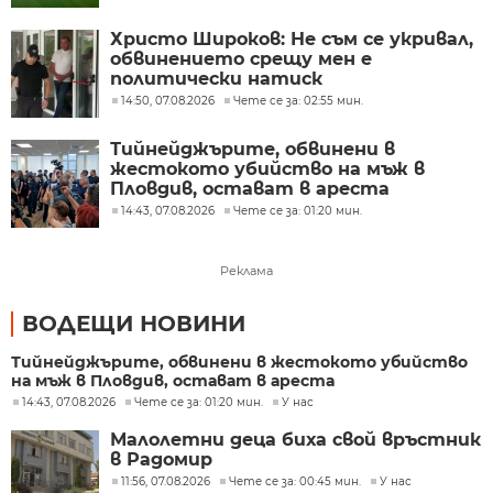
Христо Широков: Не съм се укривал,
обвинението срещу мен е
политически натиск
14:50, 07.08.2026
Чете се за: 02:55 мин.
Тийнейджърите, обвинени в
жестокото убийство на мъж в
Пловдив, остават в ареста
14:43, 07.08.2026
Чете се за: 01:20 мин.
Реклама
ВОДЕЩИ НОВИНИ
Тийнейджърите, обвинени в жестокото убийство
на мъж в Пловдив, остават в ареста
14:43, 07.08.2026
Чете се за: 01:20 мин.
У нас
Малолетни деца биха свой връстник
в Радомир
11:56, 07.08.2026
Чете се за: 00:45 мин.
У нас