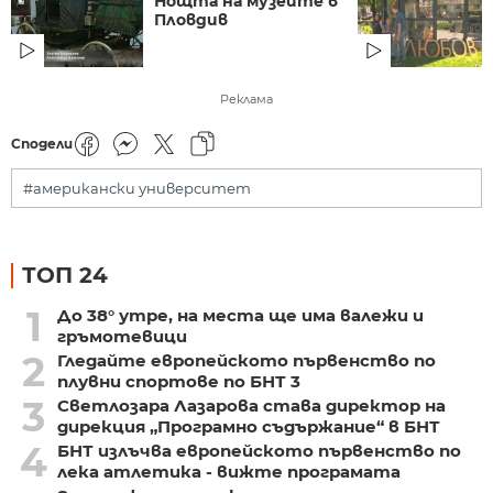
Нощта на музеите в
Пловдив
Реклама
Сподели
#американски университет
ТОП 24
1
До 38° утре, на места ще има валежи и
гръмотевици
2
Гледайте европейското първенство по
плувни спортове по БНТ 3
3
Светлозара Лазарова става директор на
дирекция „Програмно съдържание“ в БНТ
4
БНТ излъчва европейското първенство по
лека атлетика - вижте програмата