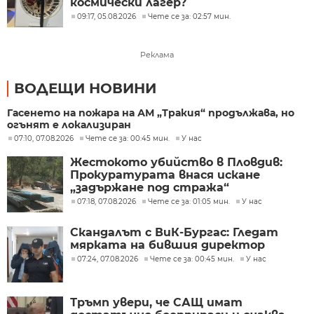
космически лагер?
09:17, 05.08.2026
Чете се за: 02:57 мин.
Реклама
ВОДЕЩИ НОВИНИ
Гасенето на пожара на АМ „Тракия“ продължава, но
огънят е локализиран
07:10, 07.08.2026
Чете се за: 00:45 мин.
У нас
Жестокото убийство в Пловдив:
Прокуратурата внася искане
„задържане под стража“
07:18, 07.08.2026
Чете се за: 01:05 мин.
У нас
Скандалът с ВиК-Бургас: Гледат
мярката на бившия директор
07:24, 07.08.2026
Чете се за: 00:45 мин.
У нас
Тръмп увери, че САЩ имат