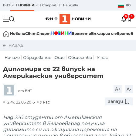
БНТ
БНТ
НОВИНИ
БНТ
Спорт
БНТ
На живо
BG
0
0
Новини
Свят
Спорт
Времето
България и еврото
Би
НАЗАД
Начало
Образование
Още
Общество
У нас
Дипломира се 22 випуск на
Американския университет
A+
A-
от БНТ
Запази
12:47, 22.05.2016
У нас
Над 220 студенти от Американския
университет в Благоевград получиха
дипломите си на официална церемония на
централния площад в областния град. Това е 22-