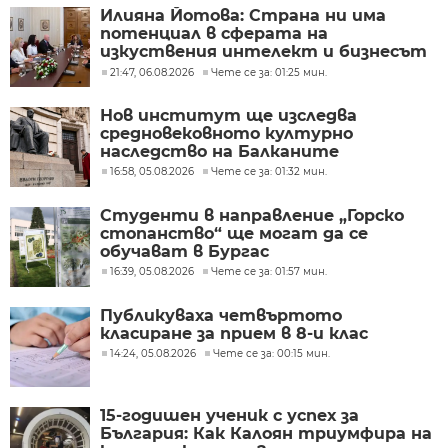
Илияна Йотова: Страна ни има
потенциал в сферата на
изкуствения интелект и бизнесът
забелязва тези перспективи
21:47, 06.08.2026
Чете се за: 01:25 мин.
Нов институт ще изследва
средновековното културно
наследство на Балканите
16:58, 05.08.2026
Чете се за: 01:32 мин.
Студенти в направление „Горско
стопанство“ ще могат да се
обучават в Бургас
16:39, 05.08.2026
Чете се за: 01:57 мин.
Публикуваха четвъртото
класиране за прием в 8-и клас
14:24, 05.08.2026
Чете се за: 00:15 мин.
15-годишен ученик с успех за
България: Как Калоян триумфира на