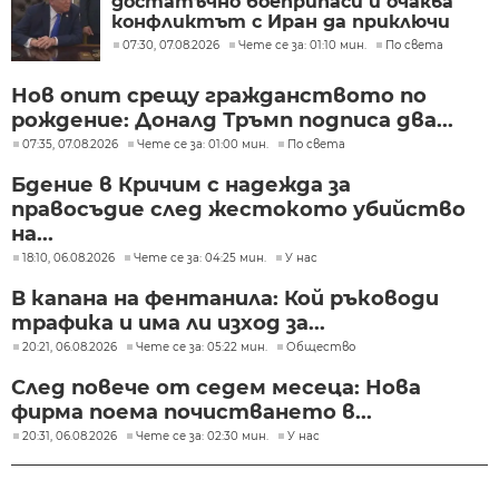
достатъчно боеприпаси и очаква
конфликтът с Иран да приключи
скоро
07:30, 07.08.2026
Чете се за: 01:10 мин.
По света
Нов опит срещу гражданството по
рождение: Доналд Тръмп подписа два...
07:35, 07.08.2026
Чете се за: 01:00 мин.
По света
Бдение в Кричим с надежда за
правосъдие след жестокото убийство
на...
18:10, 06.08.2026
Чете се за: 04:25 мин.
У нас
В капана на фентанила: Кой ръководи
трафика и има ли изход за...
20:21, 06.08.2026
Чете се за: 05:22 мин.
Общество
След повече от седем месеца: Нова
фирма поема почистването в...
20:31, 06.08.2026
Чете се за: 02:30 мин.
У нас