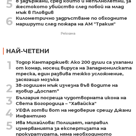
5
8 задържани, сред които и непълнолетни, за
жестокото убийство след побой на млад
мъж в Пловдив
6
Километрично задръстване по обходните
маршрути след пожара на АМ "Тракия"
Реклама
НАЙ-ЧЕТЕНИ
1
Тодор Кантарджиев: Ако 200 души са ухапани
от комар, носещ вируса на Западнонилската
треска, един развива тежко усложнение,
засягащо мозъка
2
38-годишен мъж изчезна във водите на
язовир „Доспат“
3
България посреща чудотворната икона на
Света Богородица – "Хавайска"
4
УЕФА готви вот на недоверие срещу Джани
Инфантино
5
Ива Михайлова: Полицаят, направил
измерванията за експертизата на
прокуратурата, няма необходимото