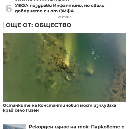
6
УЕФА поздрави Инфантино, но свали
доверието си от ФИФА
Реклама
ОЩЕ ОТ: ОБЩЕСТВО
Останките на Константиновия мост изплуваха
край село Гиген
Рекорден износ на ток: Парковете с