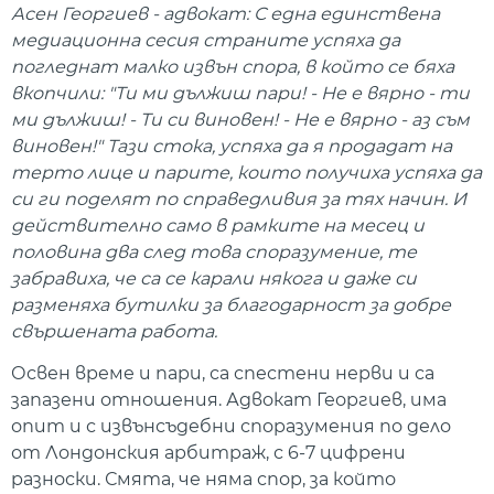
Асен Георгиев - адвокат:
С една единствена
медиационна сесия страните успяха да
погледнат малко извън спора, в който се бяха
вкопчили: "Ти ми дължиш пари! - Не е вярно - ти
ми дължиш! - Ти си виновен! - Не е вярно - аз съм
виновен!" Тази стока, успяха да я продадат на
терто лице и парите, които получиха успяха да
си ги поделят по справедливия за тях начин. И
действително само в рамките на месец и
половина два след това споразумение, те
забравиха, че са се карали някога и даже си
разменяха бутилки за благодарност за добре
свършената работа.
Освен време и пари, са спестени нерви и са
запазени отношения. Адвокат Георгиев, има
опит и с извънсъдебни споразумения по дело
от Лондонския арбитраж, с 6-7 цифрени
разноски. Смята, че няма спор, за който