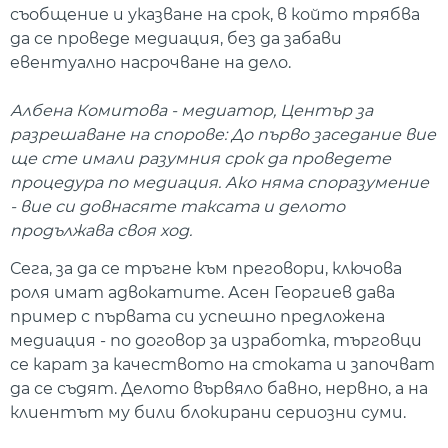
съобщение и указване на срок, в който трябва
да се проведе медиация, без да забави
евентуално насрочване на дело.
Албена Комитова - медиатор, Център за
разрешаване на спорове:
До първо заседание вие
ще сте имали разумния срок да проведете
процедура по медиация. Ако няма споразумение
- вие си довнасяте таксата и делото
продължава своя ход.
Сега, за да се тръгне към преговори, ключова
роля имат адвокатите. Асен Георгиев дава
пример с първата си успешно предложена
медиация - по договор за изработка, търговци
се карат за качеството на стоката и започват
да се съдят. Делото вървяло бавно, нервно, а на
клиентът му били блокирани сериозни суми.