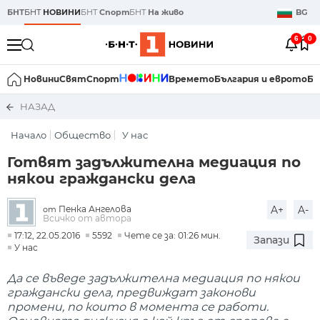
БНТ
БНТ
НОВИНИ
БНТ
Спорт
БНТ
На живо
BG
6
0
Новини
Свят
Спорт
Времето
България и еврото
Би
НАЗАД
Начало
Общество
У нас
Готвят задължителна медиация по
някои граждански дела
Пенка Ангелова
A+
A-
от
Всичко от автора
17:12, 22.05.2016
5592
Чете се за: 01:26 мин.
Запази
У нас
Да се въведе задължителна медиация по някои
граждански дела, предвиждат законови
промени, по които в момента се работи.