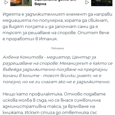
Варна
Идеята е задължителният елемент да направи
медиацията по-популярна, хората да свикнат,
да видят ползата и да започнат сами да я
търсят за решаване на спорове. Опитът вече
е проработил в Италия.
Реклама
Албена Комитова - медиатор, Център за
разрешаване на спорове:
Механизмът е както се
въвежда задължително ползване на предпазни
колани в колите - тоест всички знаят, че е
полезно, но не ги слагат ако не е задължително.
Нещо като профилактика. Отново подавате
искова молба в съда, но се внася символична
административна такса, за връчване на
книжата. Искът стига до ответника със