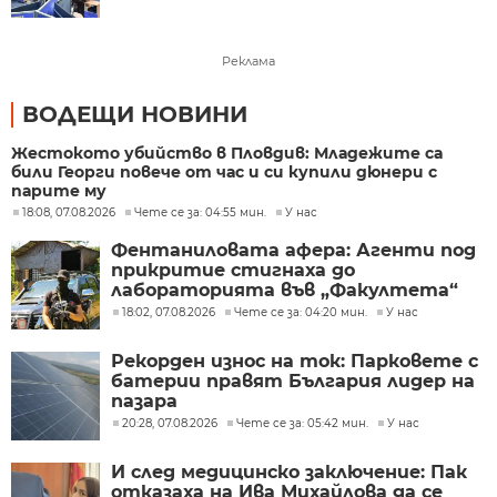
Реклама
ВОДЕЩИ НОВИНИ
Жестокото убийство в Пловдив: Младежите са
били Георги повече от час и си купили дюнери с
парите му
18:08, 07.08.2026
Чете се за: 04:55 мин.
У нас
Фентаниловата афера: Агенти под
прикритие стигнаха до
лабораторията във „Факултета“
18:02, 07.08.2026
Чете се за: 04:20 мин.
У нас
Рекорден износ на ток: Парковете с
батерии правят България лидер на
пазара
20:28, 07.08.2026
Чете се за: 05:42 мин.
У нас
И след медицинско заключение: Пак
отказаха на Ива Михайлова да се