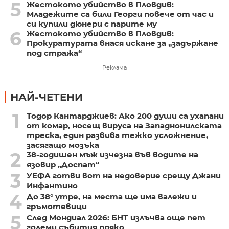
5
Жестокото убийство в Пловдив:
Младежите са били Георги повече от час и
си купили дюнери с парите му
6
Жестокото убийство в Пловдив:
Прокуратурата внася искане за „задържане
под стража“
Реклама
НАЙ-ЧЕТЕНИ
1
Тодор Кантарджиев: Ако 200 души са ухапани
от комар, носещ вируса на Западнонилската
треска, един развива тежко усложнение,
засягащо мозъка
2
38-годишен мъж изчезна във водите на
язовир „Доспат“
3
УЕФА готви вот на недоверие срещу Джани
Инфантино
4
До 38° утре, на места ще има валежи и
гръмотевици
5
След Мондиал 2026: БНТ излъчва още пет
големи събития пряко