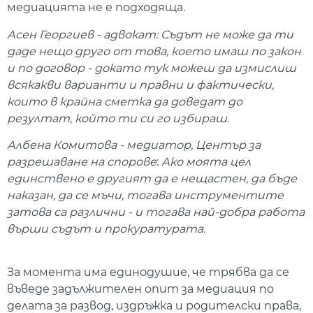
медиацията не е подходяща.
Асен Георгиев - адвокат: Съдът не може да ти
даде нещо друго от това, което имаш по закон
и по договор - докато тук можеш да измислиш
всякакви варианти и правни и фактически,
които в крайна сметка да доведат до
резултат, който ти си го избираш.
Албена Комитова - медиатор, Център за
разрешаване на спорове
:
Ако моята цел
единствено е другият да е нещастен, да бъде
наказан, да се мъчи, тогава инструментите
затова са различни - и тогава най-добра работа
върши съдът и прокуратурата.
За момента има единодушие, че трябва да се
въведе задължителен опит за медиация по
делата за развод, издръжка и родителски права,