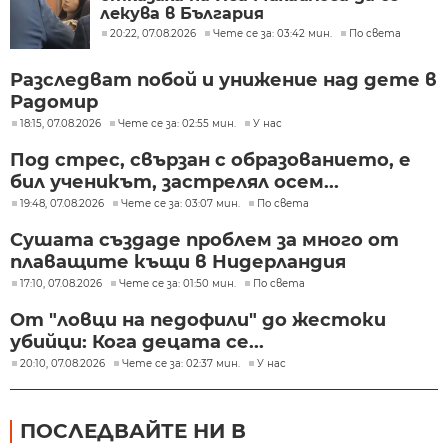
лекува в България
20:22, 07.08.2026
Чете се за: 03:42 мин.
По света
Разследват побой и унижение над дете в
Радомир
18:15, 07.08.2026
Чете се за: 02:55 мин.
У нас
Под стрес, свързан с образованието, е
бил ученикът, застрелял осем...
19:48, 07.08.2026
Чете се за: 03:07 мин.
По света
Сушата създаде проблем за много от
плаващите къщи в Нидерландия
17:10, 07.08.2026
Чете се за: 01:50 мин.
По света
От "ловци на педофили" до жестоки
убийци: Кога децата се...
20:10, 07.08.2026
Чете се за: 02:37 мин.
У нас
ПОСЛЕДВАЙТЕ НИ В