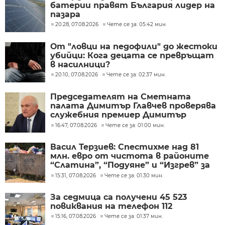
батерии правят България лидер на
пазара
20:28, 07.08.2026
Чете се за: 05:42 мин.
От "ловци на педофили" до жестоки
убийци: Кога децата се превръщат
в насилници?
20:10, 07.08.2026
Чете се за: 02:37 мин.
Председателят на Сметната
палата Димитър Главчев проверява
служебния премиер Димитър
Главчев?
16:47, 07.08.2026
Чете се за: 01:00 мин.
Васил Терзиев: Спестихме над 81
млн. евро от чистота в районите
“Слатина”, “Подуяне” и “Изгрев” за
следващите 5 години
15:31, 07.08.2026
Чете се за: 01:30 мин.
За седмица са получени 45 523
повиквания на телефон 112
15:16, 07.08.2026
Чете се за: 01:37 мин.