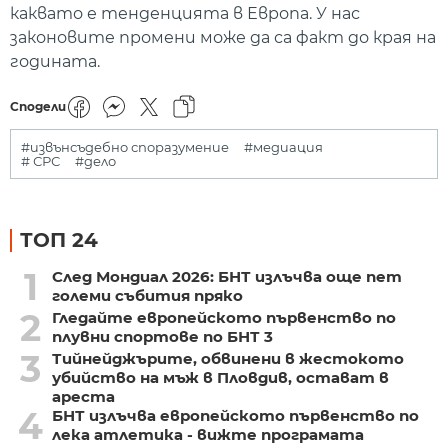
каквато е тенденцията в Европа. У нас
законовите промени може да са факт до края на
годината.
Сподели
#извънсъдебно споразумение
#медиация
# СРС
#дело
ТОП 24
1
След Мондиал 2026: БНТ излъчва още пет
големи събития пряко
2
Гледайте европейското първенство по
плувни спортове по БНТ 3
3
Тийнейджърите, обвинени в жестокото
убийство на мъж в Пловдив, остават в
ареста
4
БНТ излъчва европейското първенство по
лека атлетика - вижте програмата