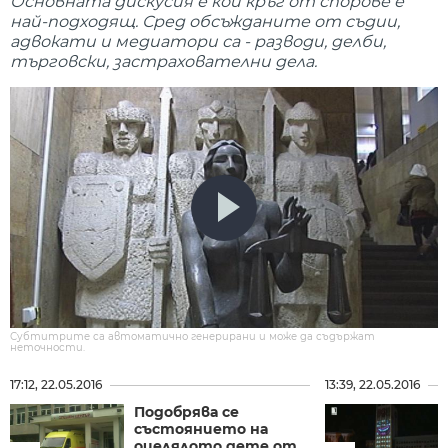
Основната дискусия е кой кръг от спорове е
най-подходящ. Сред обсъжданите от съдии,
адвокати и медиатори са - разводи, делби,
търговски, застрахователни дела.
Субтитрите са автоматично генерирани и може да съдържат
неточности.
17:12, 22.05.2016
13:39, 22.05.2016
Подобрява се
състоянието на
оцелялото дете от