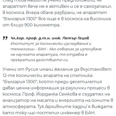
След това нашите учени предположили, че
апаратът вече не е активен и се е самозапалил
в космоса. Вчера обаче разбрали, че апаратът
"България 1300" все още е в космоса на височина
от близо 900 километра.
Чл.кор. проф. д.т.н. инж. Петър Гецов
,
Институт за космически изследвания и
технологии - БАН - Ако говорим за използване
на научната апаратура, тя отдавна е
прекратила действието си.
Учени от Русия имали желание да възстановят
12-те космически апарата на спътника
"България 1300", който преди десетилетия
давал ценна информация за различни процеси в
космоса. Проф. Йорданка Семкова е създател на
анализатор на масата и енергията на йоните в
атмосферата. Тук /архивните кадри/ я виждате
като току-що постъпил инженер в БАН.