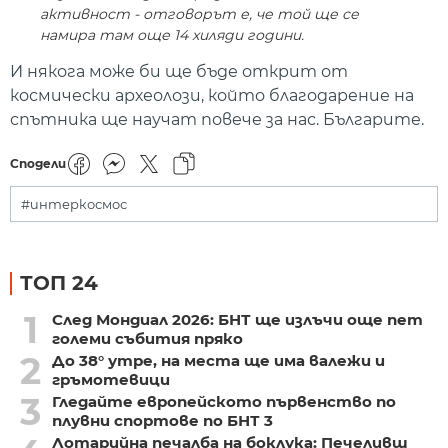
активност - отговорът е, че той ще се
намира там още 14 хиляди години.
И някога може би ще бъде открит от
космически археолози, който благодарение на
спътника ще научат повече за нас. Българите.
Сподели
#интеркосмос
ТОП 24
1
След Мондиал 2026: БНТ ще излъчи още пет
големи събития пряко
2
До 38° утре, на места ще има валежи и
гръмотевици
3
Гледайте европейското първенство по
плувни спортове по БНТ 3
Лотарийна печалба на боклука: Печеливш