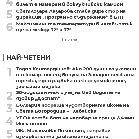
4
билет е намерен в боклукчийски камион
5
Светлозара Лазарова става директор на
дирекция „Програмно съдържание“ в БНТ
6
Максималните температури в четвъртък
ще са между 32° и 37°
Реклама
НАЙ-ЧЕТЕНИ
1
Тодор Кантарджиев: Ако 200 души са ухапани
от комар, носещ вируса на Западнонилската
треска, един развива тежко усложнение,
засягащо мозъка
2
38-годишен мъж изчезна във водите на
язовир „Доспат“
3
България посреща чудотворната икона на
Света Богородица – "Хавайска"
4
УЕФА готви вот на недоверие срещу Джани
Инфантино
5
Ива Михайлова: Полицаят, направил
измерванията за експертизата на