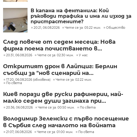
В капана на фентанила: Кой
ръководи трафика и има ли изход за
пристрастените?
20:21, 06.08.2026
Чете се за: 05:22 мин.
Общество
След повече от седем месеца: Нова
фирма поема почистването в...
20:31, 06.08.2026
Чете се за: 02:30 мин.
У нас
Откритият дрон в Лайпциг: Берлин
съобщи за "нов сценарий на...
17:20, 06.08.2026 (обновена)
Чете се за: 02:22 мин.
По света
Киев порази две руски рафинерии, най-
малко седем души загинаха при...
20:36, 06.08.2026
Чете се за: 00:50 мин.
По света
Володимир Зеленски с първо посещение
в Сърбия след началото на войната
21:07, 06.08.2026
Чете се за: 01:00 мин.
По света