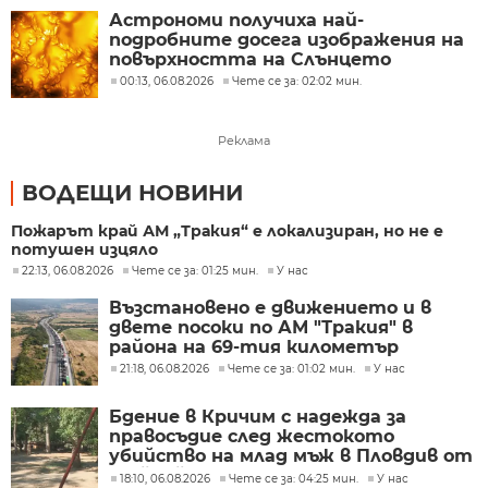
Астрономи получиха най-
подробните досега изображения на
повърхността на Слънцето
00:13, 06.08.2026
Чете се за: 02:02 мин.
Реклама
ВОДЕЩИ НОВИНИ
Пожарът край АМ „Тракия“ е локализиран, но не е
потушен изцяло
22:13, 06.08.2026
Чете се за: 01:25 мин.
У нас
Възстановено е движението и в
двете посоки по АМ "Тракия" в
района на 69-тия километър
21:18, 06.08.2026
Чете се за: 01:02 мин.
У нас
Бдение в Кричим с надежда за
правосъдие след жестокото
убийство на млад мъж в Пловдив от
тийнейджъри
18:10, 06.08.2026
Чете се за: 04:25 мин.
У нас