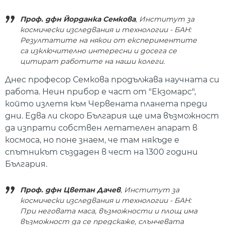
Проф. дфн Йорданка Семкова
, Институт за
космически изследвания и технологии - БАН:
Резултатите на някои от експериментите
са изключително интересни и досега се
цитират работите на наши колеги.
Днес професор Семкова продължава научната си
работа. Неин прибор е част от "Екзомарс",
който излетя към Червената планета преди
дни. Едва ли скоро България ще има възможност
да изпрати собствен летателен апарат в
космоса, но поне знаем, че там някъде е
спътникът създаден в чест на 1300 години
България.
Проф. дфн Цветан Дачев
, Институт за
космически изследвания и технологии - БАН:
При неговата маса, възможности и площ има
възможност да се предскаже, слънчевата