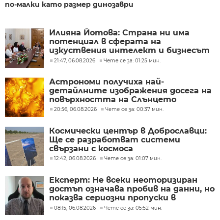
по-малки като размер динозаври
Илияна Йотова: Страна ни има
потенциал в сферата на
изкуствения интелект и бизнесът
забелязва тези перспективи
21:47, 06.08.2026
Чете се за: 01:25 мин.
Астрономи получиха най-
детайлните изображения досега на
повърхността на Слънцето
20:56, 06.08.2026
Чете се за: 00:37 мин.
Космически център в Доброславци:
Ще се разработват системи
свързани с космоса
12:42, 06.08.2026
Чете се за: 01:07 мин.
Експерт: Не всеки неоторизиран
достъп означава пробив на данни, но
показва сериозни пропуски в
киберсигурността
08:15, 06.08.2026
Чете се за: 05:52 мин.