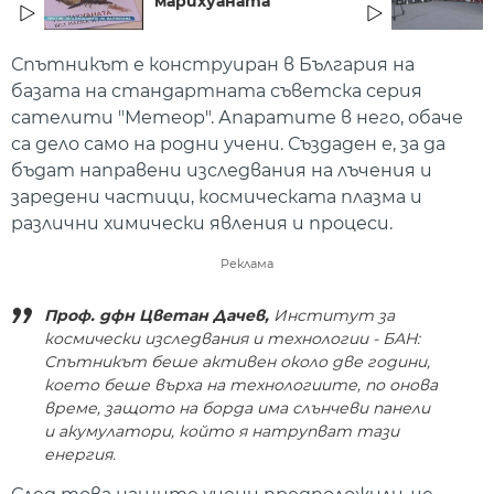
марихуаната
Спътникът е конструиран в България на
базата на стандартната съветска серия
сателити "Метеор". Апаратите в него, обаче
са дело само на родни учени. Създаден е, за да
бъдат направени изследвания на лъчения и
заредени частици, космическата плазма и
различни химически явления и процеси.
Реклама
Проф. дфн Цветан Дачев,
Институт за
космически изследвания и технологии - БАН:
Спътникът беше активен около две години,
което беше върха на технологиите, по онова
време, защото на борда има слънчеви панели
и акумулатори, който я натрупват тази
енергия.