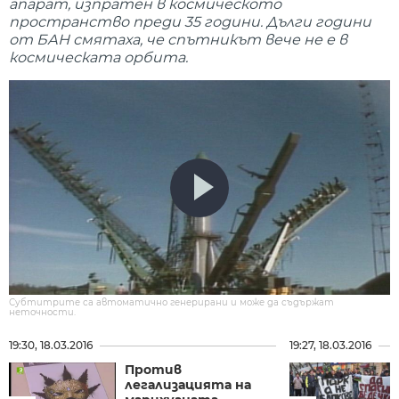
апарат, изпратен в космическото
пространство преди 35 години. Дълги години
от БАН смятаха, че спътникът вече не е в
космическата орбита.
Субтитрите са автоматично генерирани и може да съдържат
неточности.
19:30, 18.03.2016
19:27, 18.03.2016
Против
легализацията на