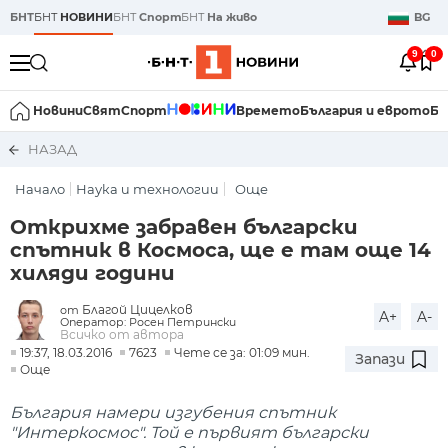
БНТ
БНТ
НОВИНИ
БНТ
Спорт
БНТ
На живо
BG
9
0
Новини
Свят
Спорт
Времето
България и еврото
Би
НАЗАД
Начало
Наука и технологии
Още
Открихме забравен български
спътник в Космоса, ще е там още 14
хиляди години
Благой Цицелков
от
A+
A-
Оператор: Росен Петрински
Всичко от автора
19:37, 18.03.2016
7623
Чете се за: 01:09 мин.
Запази
Още
България намери изгубения спътник
"Интеркосмос". Той е първият български