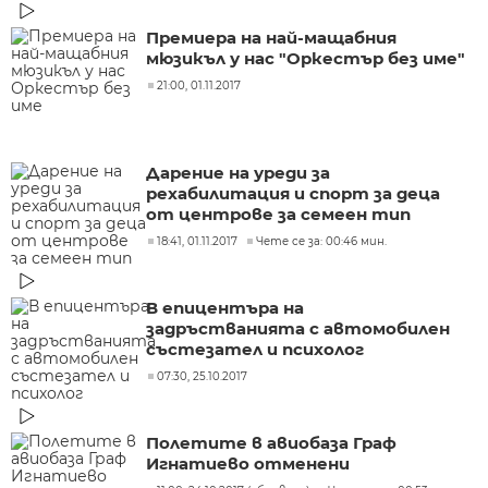
Премиера на най-мащабния
мюзикъл у нас "Оркестър без име"
21:00, 01.11.2017
Дарение на уреди за
рехабилитация и спорт за деца
от центрове за семеен тип
18:41, 01.11.2017
Чете се за: 00:46 мин.
В епицентъра на
задръстванията с автомобилен
състезател и психолог
07:30, 25.10.2017
Полетите в авиобаза Граф
Игнатиево отменени