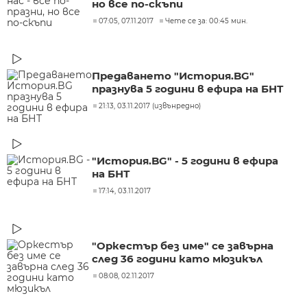
но все по-скъпи
07:05, 07.11.2017
Чете се за: 00:45 мин.
Предаването "История.BG"
празнува 5 години в ефира на БНТ
21:13, 03.11.2017 (извънредно)
"История.BG" - 5 години в ефира
на БНТ
17:14, 03.11.2017
"Оркестър без име" се завърна
след 36 години като мюзикъл
08:08, 02.11.2017