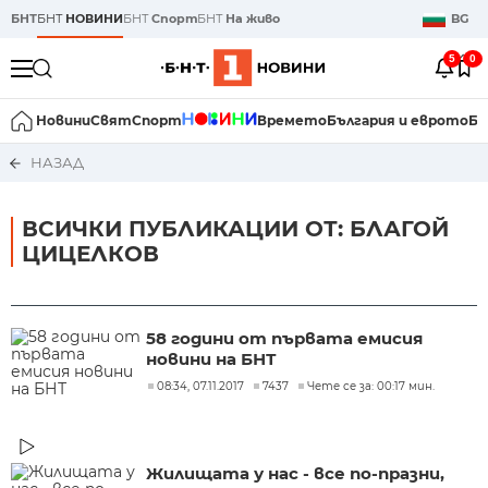
БНТ
БНТ
НОВИНИ
БНТ
Спорт
БНТ
На живо
BG
5
0
Новини
Свят
Спорт
Времето
България и еврото
Би
НАЗАД
ВСИЧКИ ПУБЛИКАЦИИ ОТ: БЛАГОЙ
ЦИЦЕЛКОВ
58 години от първата емисия
новини на БНТ
08:34, 07.11.2017
7437
Чете се за: 00:17 мин.
Жилищата у нас - все по-празни,