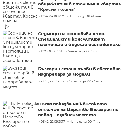
общежития в столичния квартал
"Красна поляна"
17:54, 04.10.2017
Чете се за: 01:41 мин.
Седмици на осиновяването.
Специалисти консултират
настоящи и бъдещи осиновители
17:25, 03.10.2017
Чете се за: 00:28 мин.
Българин стана първи в световна
надпревара за модели
22:05, 27.09.2017
Чете се за: 00:23 мин.
НВИМ показва най-високото
отличие на Царство България по
повод Независимостта
06:42, 22.09.2017
Чете се за: 00:41 мин.