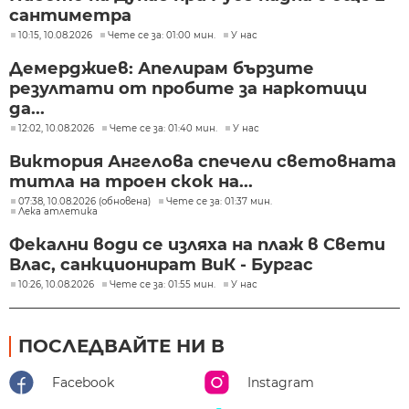
сантиметра
10:15, 10.08.2026
Чете се за: 01:00 мин.
У нас
Демерджиев: Апелирам бързите
резултати от пробите за наркотици
да...
12:02, 10.08.2026
Чете се за: 01:40 мин.
У нас
Виктория Ангелова спечели световната
титла на троен скок на...
07:38, 10.08.2026 (обновена)
Чете се за: 01:37 мин.
Лека атлетика
Фекални води се изляха на плаж в Свети
Влас, санкционират ВиК - Бургас
10:26, 10.08.2026
Чете се за: 01:55 мин.
У нас
ПОСЛЕДВАЙТЕ НИ В
Facebook
Instagram