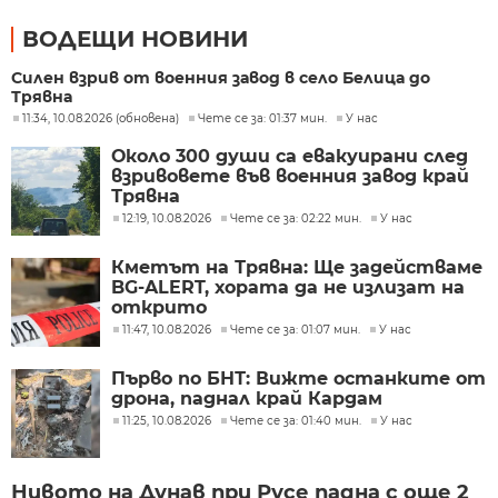
ВОДЕЩИ НОВИНИ
Силен взрив от военния завод в село Белица до
Трявна
11:34, 10.08.2026 (обновена)
Чете се за: 01:37 мин.
У нас
Около 300 души са евакуирани след
взривовете във военния завод край
Трявна
12:19, 10.08.2026
Чете се за: 02:22 мин.
У нас
Кметът на Трявна: Ще задействаме
BG-ALERT, хората да не излизат на
открито
11:47, 10.08.2026
Чете се за: 01:07 мин.
У нас
Първо по БНТ: Вижте останките от
дрона, паднал край Кардам
11:25, 10.08.2026
Чете се за: 01:40 мин.
У нас
Нивото на Дунав при Русе падна с още 2