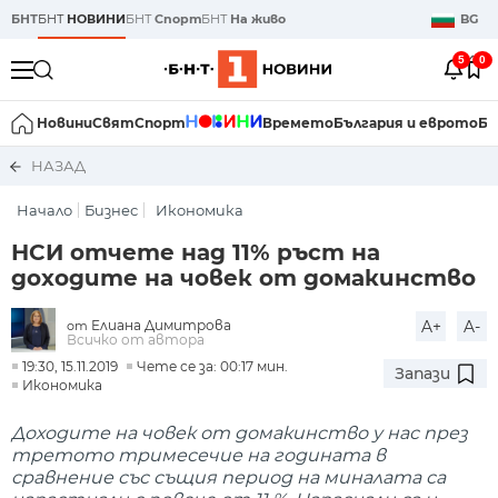
БНТ
БНТ
НОВИНИ
БНТ
Спорт
БНТ
На живо
BG
5
0
Новини
Свят
Спорт
Времето
България и еврото
Би
НАЗАД
Начало
Бизнес
Икономика
НСИ отчете над 11% ръст на
доходите на човек от домакинство
Елиана Димитрова
A+
A-
от
Всичко от автора
19:30, 15.11.2019
Чете се за: 00:17 мин.
Запази
Икономика
Доходите на човек от домакинство у нас през
третото тримесечие на годината в
сравнение със същия период на миналата са