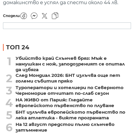
домакинство е успял да спести около 44 лв.
Сподели
ТОП 24
1
Убийство край Слънчев бряг: Мъж е
намушкан с нож, заподозреният се опитал
да избяга
2
След Мондиал 2026: БНТ излъчва още пет
големи събития пряко
3
Туроператори и хотелиери по Северното
Черноморие отчитат по-слаб сезон
4
НА ЖИВО от Париж: Гледайте
европейското първенство по плуване
5
БНТ излъчва европейското първенство по
лека атлетика - вижте програмата
6
На 12 август предстои пълно слънчево
затъмнение