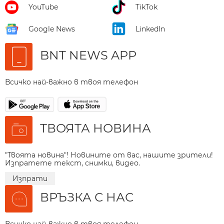
YouTube
TikTok
Google News
LinkedIn
BNT NEWS APP
Всичко най-важно в твоя телефон
ТВОЯТА НОВИНА
"Твоята новина"! Новините от вас, нашите зрители!
Изпратете текст, снимки, видео.
Изпрати
ВРЪЗКА С НАС
Всичко най-важно в твоя телефон