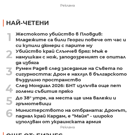
Реклама
НАЙ-ЧЕТЕНИ
1
Жестокото убийство в Пловдив:
Младежите са били Георги повече от час и
си купили дюнери с парите му
2
Убийство край Слънчев бряг: Мъж е
намушкан с нож, заподозреният се опитал
да избяга
3
Румен Радев след заседание на Съвета по
сигурността: Дрон е нахлул в българското
въздушно пространство
4
След Мондиал 2026: БНТ излъчва още пет
големи събития пряко
5
До 38° утре, на места ще има валежи и
гръмотевици
6
Министерството на отбраната: Дронът,
паднал край Кардам, е “Майя” - широко
използван от украинската армия
Реклама