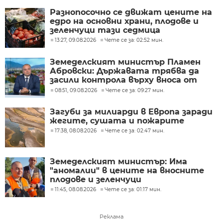
Разнопосочно се движат цените на
едро на основни храни, плодове и
зеленчуци тази седмица
13:27, 09.08.2026
Чете се за: 02:52 мин.
Земеделският министър Пламен
Абровски: Държавата трябва да
засили контрола върху вноса от
трети страни
08:51, 09.08.2026
Чете се за: 09:27 мин.
Загуби за милиарди в Европа заради
жегите, сушата и пожарите
17:38, 08.08.2026
Чете се за: 02:47 мин.
Земеделският министър: Има
"аномалии" в цените на вносните
плодове и зеленчуци
11:45, 08.08.2026
Чете се за: 01:17 мин.
Реклама