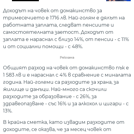
Доходът на човек от домакинство за
тримесечието е 1716 лв. Най-голям е дялът на
работната заплата, следват пенсиите и
самостоятелната заетост. Доходът от
заплата е нараснал с близо 14%, от пенсии - с 11%
и от социални помощи - с 48%.
Реклама
Общият разход на човек от домакинство пък е
1 583 лв и е нараснал с 4% в сравнение с миналата
година. Най-големи са разходите за храна, за
жилище и данъци. Най-много са скочили
разходите за образование - с 26%, за
здравеопазване - със 16% и за алкохол и цигари - с
13%.
В крайна сметка, като извадим разходите от
доходите, се оказва, че за месец човек от