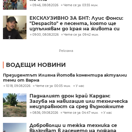
09:46, 08.08.2026
Чете се за: 03:55 мин.
ЕКСКЛУЗИВНО ЗА БНТ: Луис Фонси:
"Despacito" е песента, която ще
изпълнявам до края на живота си
09:00, 08.08.2026
Чете се за: 09:42 мин.
Реклама
ВОДЕЩИ НОВИНИ
Президентът Илияна Йотова коментира актуални
теми от Варна
10:18, 09.08.2026
Чете се за: 00:05 мин.
У нас
Падналият дрон край Кардам:
Загуба на навигация или техническа
неизправност са сред възможните
причини
08:36, 09.08.2026
Чете се за: 04:47 мин.
У нас
Доброволци и тежка техника се
включват в гасенето на пожара