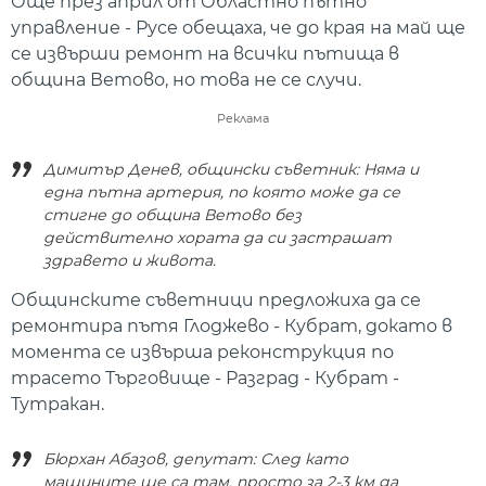
Още през април от Областно пътно
управление - Русе обещаха, че до края на май ще
се извърши ремонт на всички пътища в
община Ветово, но това не се случи.
Реклама
Димитър Денев, общински съветник: Няма и
една пътна артерия, по която може да се
стигне до община Ветово без
действително хората да си застрашат
здравето и живота.
Общинските съветници предложиха да се
ремонтира пътя Глоджево - Кубрат, докато в
момента се извърша реконструкция по
трасето Търговище - Разград - Кубрат -
Тутракан.
Бюрхан Абазов, депутат: След като
машините ще са там, просто за 2-3 км да