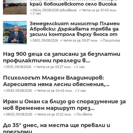
край бобошевското село Висока
могила
08:24, 09.08.2026 (обновена)
Чете се за: 01:40 мин.
У нас
Земеделският министър Пламен
Абровски: Държавата трябва да
засили контрола върху вноса от
трети страни
08:51, 09.08.2026
Чете се за: 09:27 мин.
Политика
Над 900 деца са записани за безплатни
профилактични прегледи в...
09:31, 09.08.2026
Чете се за: 05:27 мин.
У нас
Психологът Младен Владимиров:
Агресията няма лесни обяснения,...
09:53, 09.08.2026
Чете се за: 04:45 мин.
У нас
Иран и Оман са близо до споразумение за
нов временен маршрут през...
08:05, 09.08.2026
Чете се за: 01:22 мин.
По света
До 35° днес, на места ще превали и
прегърми