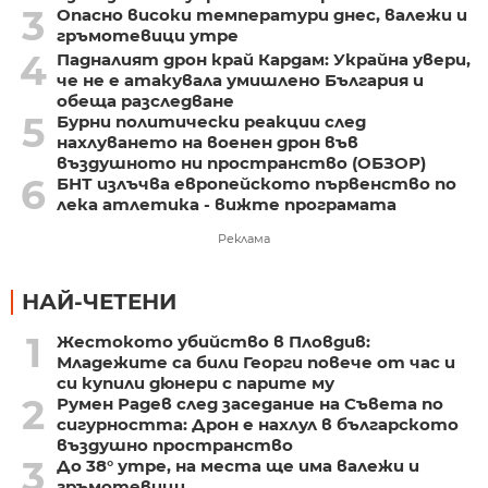
3
Опасно високи температури днес, валежи и
гръмотевици утре
4
Падналият дрон край Кардам: Украйна увери,
че не е атакувала умишлено България и
обеща разследване
5
Бурни политически реакции след
нахлуването на военен дрон във
въздушното ни пространство (ОБЗОР)
6
БНТ излъчва европейското първенство по
лека атлетика - вижте програмата
Реклама
НАЙ-ЧЕТЕНИ
1
Жестокото убийство в Пловдив:
Младежите са били Георги повече от час и
си купили дюнери с парите му
2
Румен Радев след заседание на Съвета по
сигурността: Дрон е нахлул в българското
въздушно пространство
3
До 38° утре, на места ще има валежи и
гръмотевици