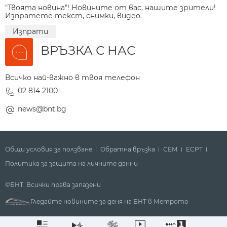
"Твоята новина"! Новините от вас, нашите зрители!
Изпратете текст, снимки, видео.
Изпрати
ВРЪЗКА С НАС
Всичко най-важно в твоя телефон
02 814 2100
news@bnt.bg
Общи условия за ползване
Обратна връзка
СЕМ
ECPT
Политика за защита на личните данни
©БНТ. Всички права запазени
Гледайте новините за деня на БНТ в Метрото