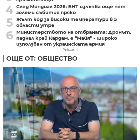
4
След Мондиал 2026: БНТ излъчва още пет
големи събития пряко
5
Жълт код за високи температури в 5
области утре
6
Министерството на отбраната: Дронът,
паднал край Кардам, е “Майя” - широко
използван от украинската армия
Реклама
ОЩЕ ОТ: ОБЩЕСТВО