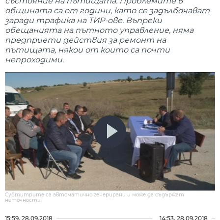
състояние на пътищата. Проблемите в
общината са от години, като се задълбочават
заради трафика на ТИР-ове. Въпреки
обещанията на пътното управление, няма
предприети действия за ремонт на
пътищата, някои от които са почти
непроходими.
Субтитрите са автоматично генерирани и може да съдържат
неточности.
15:59, 28.09.2018
14:53, 28.09.2018