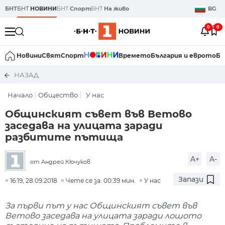
БНТ
БНТ
НОВИНИ
БНТ
Спорт
БНТ
На живо
BG
0
0
Новини
Свят
Спорт
Времето
България и еврото
Би
НАЗАД
Начало
Общество
У нас
Общинският съвет във Ветово
заседава на улицата заради
разбитите пътища
A+
A-
от Андрей Кючуков
Запази
16:19, 28.09.2018
Чете се за: 00:39 мин.
У нас
За първи път у нас Общинският съвет във
Ветово заседава на улицата заради лошото