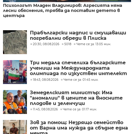
Психологът Младен Владимиров: Агресията няма
лесни обяснения, трябва да поставим детето в
центъра
Прабългарски надпис и смущаващи
погребални обреди в Плиска
20:30, 08.08.2026
5018
Чете се за: 13:05 мин.
Три медала спечелиха българските
ученици на Международната
олимпиада по изкуствен интелект
в Казахстан
18:43, 08.08.2026
Чете се за: 01:45 мин.
Земеделският министър: Има
"аномалии" в цените на вносните
плодове и зеленчуци
11:45, 08.08.2026
Чете се за: 01:17 мин.
Зов за помощ: Незрящо семейство
от Варна има нужда да сбъдне една
мечта