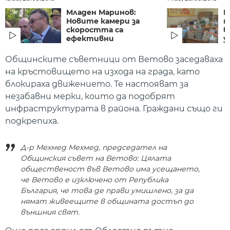
Младен Маринов:
Р
Новите камери за
п
скоростта са
в
ефективни
у
Общинските съветници от Ветово заседаваха
на кръстовището на изхода на града, като
блокираха движението. Те настояват за
незабавни мерки, които да подобрят
инфраструктурата в района. Граждани също ги
подкрепиха.
Д-р Мехмед Мехмед, председател на
Общинския съвет на Ветово: Цялата
общественост във Ветово има усещането,
че Ветово е изключено от Република
България, че това де прави умишлено, за да
нямат живеещите в общината достъп до
външния свят.