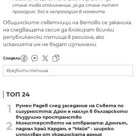
стане това отклонение, за да стане пътят
проходим. Той е непроходим в момента.
Общинските съветници на Ветово се заканиха
на следващата сесия да блокират всички
републикански пътища в региона, ако
исканията им не бъдат изпълнени.
Сподели
#разбити пътища
ТОП 24
1
Румен Радев след заседание на Съвета по
сигурността: Дрон е нахлул в българското
въздушно пространство
2
Министерството на отбраната: Дронът,
паднал край Кардам, е “Майя” - широко
използван от украинската армия