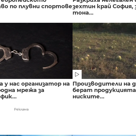
во по плувни спортове
зехтин край София, 
тона...
 у нас организатор на
Производители на д
одна мрежа за
берат продукцията 
ик...
ниските...
Реклама