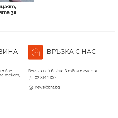
ицаят,
ята за
ВИНА
ВРЪЗКА С НАС
т вас,
Всичко най-важно в твоя телефон
те текст,
02 814 2100
news@bnt.bg