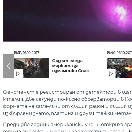
19:51, 16.10.2017
19:40, 16.10.201
Съдът гледа
мярката за
измамника Спас
Феноменът е регистриран от детектори в щат
Италия. Две секунди по-късно обсерватории в Ко
формата на гама-лъчи от същия район и същия 
изхвърлени злато, платина и други тежки метал
Преди две години американски учени откриха гра
трима американци получиха за откритието си Н