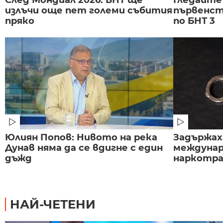
излъчи още пет големи събития
първенст
пряко
по БНТ 3
Юлиян Попов: Нивото на река
Задържаха
Дунав няма да се вдигне с един
междунар
дъжд
наркотраф
НАЙ-ЧЕТЕНИ