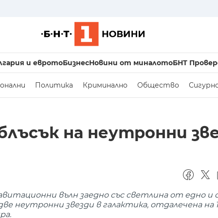
лгария и еврото
Бизнес
Новини от миналото
БНТ Провер
онални
Политика
Криминално
Общество
Сигурн
блъсък на неутронни зв
авитационни вълн заедно със светлина от едно и
две неутронни звезди в галактика, отдалечена на 
ра.