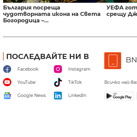
България посреща
УЕФА гот
чудотворната икона на Света
срещу Дж
Богородица –...
ПОСЛЕДВАЙТЕ НИ В
BN
Facebook
Instagram
Всичко най-в
YouTube
TikTok
Google News
LinkedIn