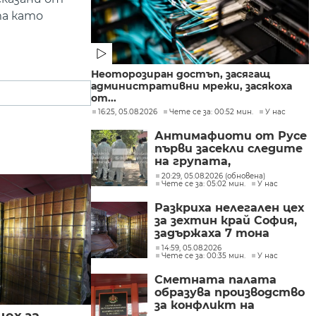
та като
Неоторозиран достъп, засягащ
административни мрежи, засякоха
от...
16:25, 05.08.2026
Чете се за: 00:52 мин.
У нас
Антимафиоти от Русе
първи засекли следите
на групата,
произвеждала
20:29, 05.08.2026 (обновена)
Чете се за: 05:02 мин.
У нас
фентанил в София
Разкриха нелегален цех
за зехтин край София,
задържаха 7 тона
продукт без марка
14:59, 05.08.2026
Чете се за: 00:35 мин.
У нас
Сметната палата
образува производство
за конфликт на
цех за