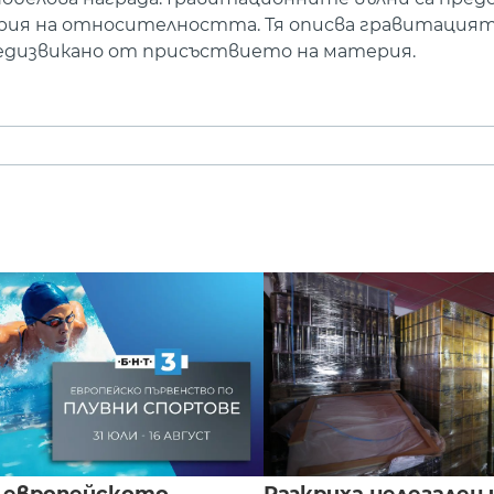
ория на относителността. Тя описва гравитация
едизвикано от присъствието на материя.
 европейското
Разкриха нелегален 