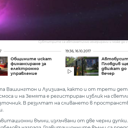
Субтитрите са автоматично генерирани и може да 
7
19:36, 16.10.2017
Общините искат
Автобусит
финансиране за
Пловдив ще
електронно
движат до 
управление
вечер
а Вашингтон и Луизиана, както и от трети дет
смоса и на Земята е регистриран изблик на светл
източник. В резултат на сливането в пространст
и.
витационни вълни, излъчвани от две черни дупки.
обелова награда. Гравитационните вълни са пред