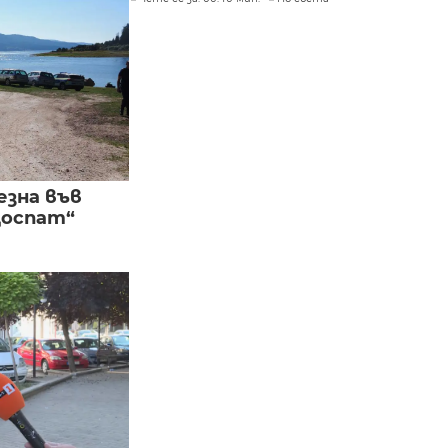
езна във
Доспат“