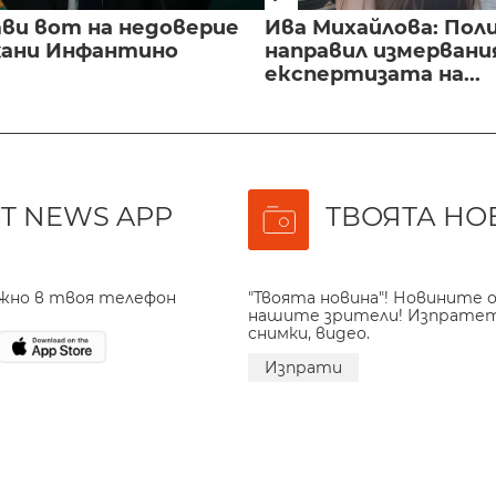
ви вот на недоверие
Ива Михайлова: Пол
ани Инфантино
направил измервани
експертизата на...
T NEWS APP
ТВОЯТА НО
ажно в твоя телефон
"Твоята новина"! Новините о
нашите зрители! Изпрате
снимки, видео.
Изпрати