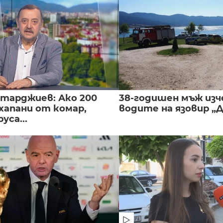
нтарджиев: Ако 200
38-годишен мъж изч
хапани от комар,
водите на язовир „
уса...