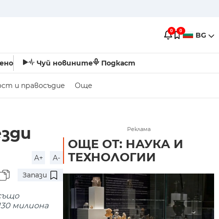
0
0
BG
ено
Чуй новините
Подкаст
ост и правосъдие
Още
езди
Реклама
ОЩЕ ОТ: НАУКА И
ТЕХНОЛОГИИ
A+
A-
Запази
 също
130 милиона