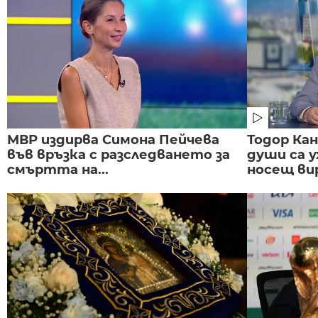
МВР издирва Симона Пейчева
Тодор Ка
във връзка с разследването за
души са у
смъртта на...
носещ вир