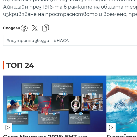
Айнщайн през 1916-та в рамките на общата те
изкривяване на простраснството и времено, пр
Сподели
#неутронни звезди
#НАСА
ТОП 24
След Мондиал 2026: БНТ ще
Гледайте