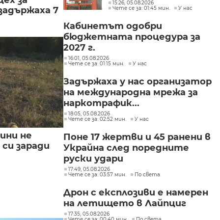
интереси при Делян
15:26, 05.08.2026
задържаха 7
Чете се за: 01:45 мин.
У нас
Пеевски
Кабинетът одобри
бюджетната процедура за
2027 г.
16:01, 05.08.2026
Чете се за: 01:15 мин.
У нас
Задържаха у нас организатор
на международна мрежа за
наркотрафик...
18:05, 05.08.2026
Чете се за: 02:52 мин.
У нас
ини не
Поне 17 жертви и 45 ранени в
си заради
Украйна след поредните
руски удари
17:49, 05.08.2026
Чете се за: 03:57 мин.
По света
Дрон с експлозиви е намерен
на летището в Лайпциг
17:35, 05.08.2026
Чете се за: 00:40 мин.
По света