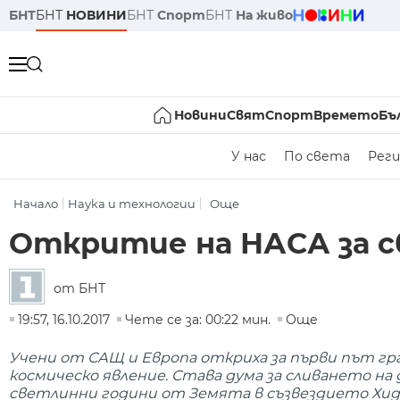
БНТ
БНТ
НОВИНИ
БНТ
Спорт
БНТ
На живо
Новини
Свят
Спорт
Времето
Бъ
У нас
По света
Реги
Начало
Наука и технологии
Още
Откритие на НАСА за с
от БНТ
19:57, 16.10.2017
Чете се за: 00:22 мин.
Още
Учени от САЩ и Европа откриха за първи път гр
космическо явление. Става дума за сливането на 
светлинни години от Земята в съзвездието Хид