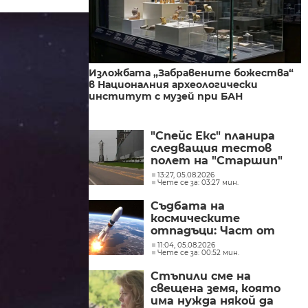
Изложбата „Забравените божества“
в Националния археологически
институт с музей при БАН
"Спейс Екс" планира
следващия тестов
полет на "Старшип"
още този месец
13:27, 05.08.2026
Чете се за: 03:27 мин.
Съдбата на
космическите
отпадъци: Част от
ракета вероятно се е
11:04, 05.08.2026
Чете се за: 00:52 мин.
разбила на Луната
Стъпили сме на
свещена земя, която
има нужда някой да