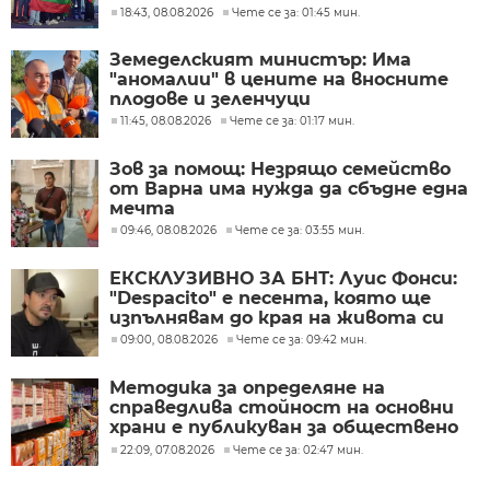
в Казахстан
18:43, 08.08.2026
Чете се за: 01:45 мин.
Земеделският министър: Има
"аномалии" в цените на вносните
плодове и зеленчуци
11:45, 08.08.2026
Чете се за: 01:17 мин.
Зов за помощ: Незрящо семейство
от Варна има нужда да сбъдне една
мечта
09:46, 08.08.2026
Чете се за: 03:55 мин.
ЕКСКЛУЗИВНО ЗА БНТ: Луис Фонси:
"Despacito" е песента, която ще
изпълнявам до края на живота си
09:00, 08.08.2026
Чете се за: 09:42 мин.
Методика за определяне на
справедлива стойност на основни
храни е публикуван за обществено
обсъждане
22:09, 07.08.2026
Чете се за: 02:47 мин.