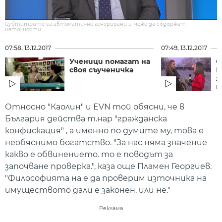
Субтитрите са автоматично генерирани и може да съдържат
неточности.
07:58, 13.12.2017
07:49, 13.12.2017
Ученици помагат на
С
своя съученичка
Б
ж
п
Относно "Каолин" и EVN той обясни, че в
България действа т.нар "гражданска
конфискация" , а именно по думите му, това е
необяснимо богатство. "За нас няма значение
какво е обвинението. то е поводът за
започване проверка.", каза още Пламен Георгиев.
"Философията на е да проверим източника на
имуществото дали е законен, или не."
Реклама