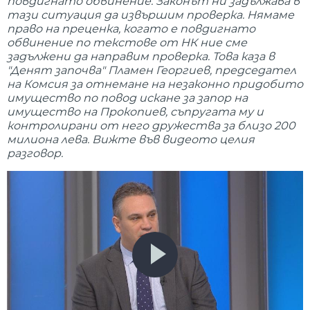
повдигнато обвинение. Законът ни задължава в
тази ситуация да извършим проверка. Нямаме
право на преценка, когато е повдигнато
обвинение по текстове от НК ние сме
задължени да направим проверка. Това каза в
"Денят започва" Пламен Георгиев, председател
на Комсия за отнемане на незаконно придобито
имущество по повод искане за запор на
имущество на Прокопиев, съпругата му и
контролирани от него дружества за близо 200
милиона лева. Вижте във видеото целия
разговор.