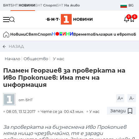
БНТ
БНТ
НОВИНИ
БНТ
Спорт
БНТ
На живо
BG
0
0
Новини
Свят
Спорт
Времето
България и еврото
Би
НАЗАД
Начало
Общество
У нас
Пламен Георгиев за проверката на
Иво Прокопиев: Има теч на
информация
A+
A-
от БНТ
Запази
08:05, 13.12.2017
Чете се за: 00:43 мин.
У нас
За проверката на бизнесмена Иво Прокопиев
няма нищо чрезвичайно, тя е заради