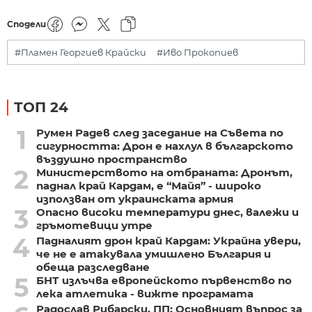
Сподели
#Пламен Георгиев Крайски
#Иво Прокопиев
ТОП 24
1
Румен Радев след заседание на Съвета по
сигурността: Дрон е нахлул в българското
въздушно пространство
2
Министерството на отбраната: Дронът,
паднал край Кардам, е “Майя” - широко
използван от украинската армия
3
Опасно високи температури днес, валежи и
гръмотевици утре
4
Падналият дрон край Кардам: Украйна увери,
че не е атакувала умишлено България и
обеща разследване
5
БНТ излъчва европейското първенство по
лека атлетика - вижте програмата
Радослав Рибарски, ПП: Основният въпрос за