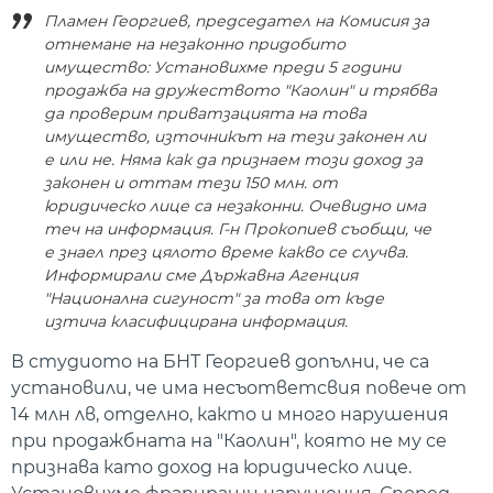
Пламен Георгиев, председател на Комисия за
отнемане на незаконно придобито
имущество: Установихме преди 5 години
продажба на дружеството "Каолин" и трябва
да проверим приватзацията на това
имущество, източникът на тези законен ли
е или не. Няма как да признаем този доход за
законен и оттам тези 150 млн. от
юридическо лице са незаконни. Очевидно има
теч на информация. Г-н Прокопиев съобщи, че
е знаел през цялото време какво се случва.
Информирали сме Държавна Агенция
"Национална сигуност" за това от къде
изтича класифицирана информация.
В студиото на БНТ Георгиев допълни, че са
установили, че има несъответсвия повече от
14 млн лв, отделно, както и много нарушения
при продажбната на "Каолин", която не му се
признава като доход на юридическо лице.