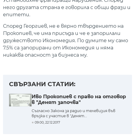
Установихме фрапиращи нарушения. Според
него другата страна е говорила с общи фрази и
епитети.
Според Георгиев, не е вярно твърдението на
Прокопиев, че има присъда и че е запорилали
дружеството Икономедия. По думите му само
7.5% са запорирани от Икономедия и няма
никаква опасност за бизнеса му.
СВЪРЗАНИ СТАТИИ:
Иво Прокопиев с право на отговор
в "Денят започва"
Съгласно Закона за радио и телевизия във
връзка с участие в "Денят...
09:00, 22.12.2017