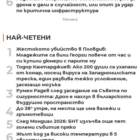
6
дрона е дали е случайност, или опит за удар
по критична инфраструктура
Реклама
НАЙ-ЧЕТЕНИ
1
Жестокото убийство в Пловдив:
Младежите са били Георги повече от час и
си купили дюнери с парите му
2
Тодор Кантарджиев: Ако 200 души са ухапани
от комар, носещ вируса на Западнонилската
треска, един развива тежко усложнение,
засягащо мозъка
3
Румен Радев след заседание на Съвета по
сигурността: Дрон е нахлул в българското
въздушно пространство
4
До 38° утре, на места ще има валежи и
гръмотевици
5
След Мондиал 2026: БНТ излъчва още пет
големи събития пряко
6
Жълт код за високи температури в 5
области утре