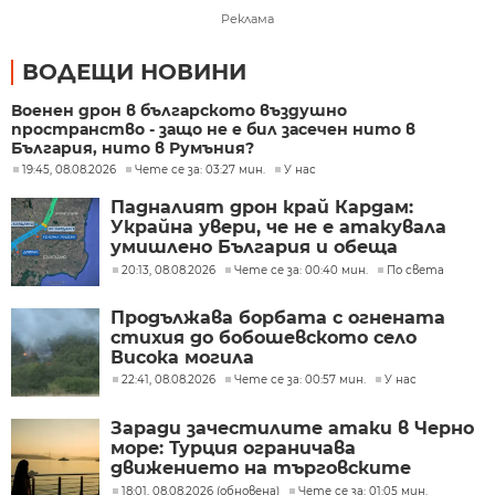
Реклама
ВОДЕЩИ НОВИНИ
Военен дрон в българското въздушно
пространство - защо не е бил засечен нито в
България, нито в Румъния?
19:45, 08.08.2026
Чете се за: 03:27 мин.
У нас
Падналият дрон край Кардам:
Украйна увери, че не е атакувала
умишлено България и обеща
разследване
20:13, 08.08.2026
Чете се за: 00:40 мин.
По света
Продължава борбата с огнената
стихия до бобошевското село
Висока могила
22:41, 08.08.2026
Чете се за: 00:57 мин.
У нас
Заради зачестилите атаки в Черно
море: Турция ограничава
движението на търговските
кораби
18:01, 08.08.2026 (обновена)
Чете се за: 01:05 мин.