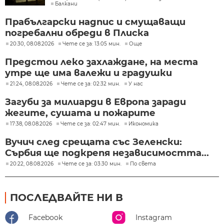
Балкани
Прабългарски надпис и смущаващи
погребални обреди в Плиска
20:30, 08.08.2026
Чете се за: 13:05 мин.
Още
Предстои леко захлаждане, на места
утре ще има валежи и градушки
21:24, 08.08.2026
Чете се за: 02:32 мин.
У нас
Загуби за милиарди в Европа заради
жегите, сушата и пожарите
17:38, 08.08.2026
Чете се за: 02:47 мин.
Икономика
Вучич след срещата със Зеленски:
Сърбия ще подкрепя независимостта...
20:22, 08.08.2026
Чете се за: 03:30 мин.
По света
ПОСЛЕДВАЙТЕ НИ В
Facebook
Instagram