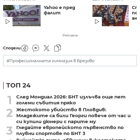
Yahoo е пред
Сп
фалит
по 
ан
Реклама
Сподели
#​Професионалната гимназия в Брезово
ТОП 24
1
След Мондиал 2026: БНТ излъчва още пет
големи събития пряко
2
Жестокото убийство в Пловдив:
Младежите са били Георги повече от час и
си купили дюнери с парите му
3
Гледайте европейското първенство по
плувни спортове по БНТ 3