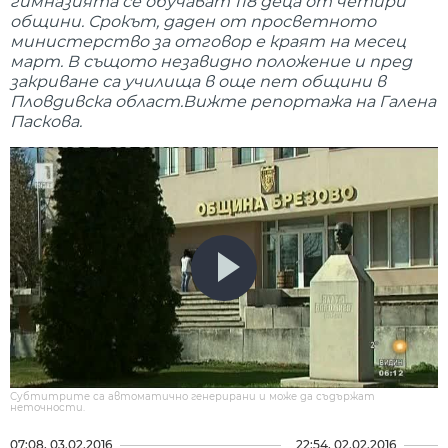
гимназията се обучават 118 деца от четири
общини. Срокът, даден от просветното
министерство за отговор е краят на месец
март. В същото незавидно положение и пред
закриване са училища в още пет общини в
Пловдивска област.Вижте репортажа на Галена
Паскова.
Субтитрите са автоматично генерирани и може да съдържат
неточности.
07:08, 03.02.2016
22:54, 02.02.2016