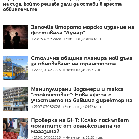
на съда, който решава дали да остави в ареста
обвиняемите
Започва второто морско издание на
фестивала "Лунар"
23:08, 07.08.2026
Чете се за: 01:15 мин.
Столична община планира нов дълг
за обновяване на транспорта
22:22, 07.08.2026
Чете се за: 01:25 мин.
Манипулирани водомери и такса
"спокойствие": Нова афера с
участието на бившия директор на
"ВиК - Бургас"
21:07, 07.08.2026
Чете се за: 04:12 мин.
Проверка на БНТ: Колко поскъпват
доматите от оранжерията до
магазина?
21:00, 07.08.2026
Чете се за: 02:50 мин.