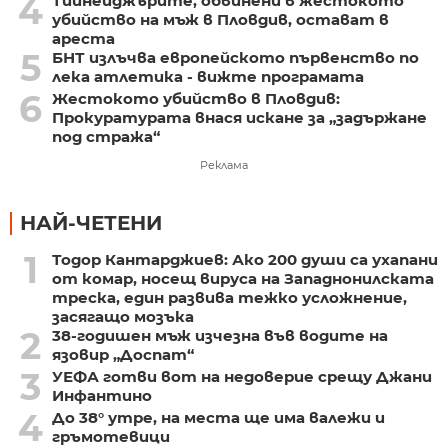
4
Тийнейджърите, обвинени в жестокото
убийство на мъж в Пловдив, остават в
ареста
5
БНТ излъчва европейското първенство по
лека атлетика - вижте програмата
6
Жестокото убийство в Пловдив:
Прокуратурата внася искане за „задържане
под стража“
Реклама
НАЙ-ЧЕТЕНИ
1
Тодор Кантарджиев: Ако 200 души са ухапани
от комар, носещ вируса на Западнонилската
треска, един развива тежко усложнение,
засягащо мозъка
2
38-годишен мъж изчезна във водите на
язовир „Доспат“
3
УЕФА готви вот на недоверие срещу Джани
Инфантино
4
До 38° утре, на места ще има валежи и
гръмотевици