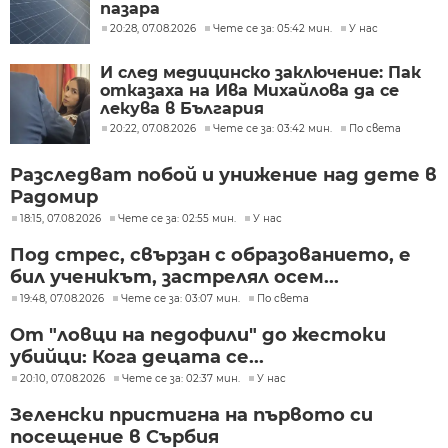
пазара
20:28, 07.08.2026
Чете се за: 05:42 мин.
У нас
И след медицинско заключение: Пак
отказаха на Ива Михайлова да се
лекува в България
20:22, 07.08.2026
Чете се за: 03:42 мин.
По света
Разследват побой и унижение над дете в
Радомир
18:15, 07.08.2026
Чете се за: 02:55 мин.
У нас
Под стрес, свързан с образованието, е
бил ученикът, застрелял осем...
19:48, 07.08.2026
Чете се за: 03:07 мин.
По света
От "ловци на педофили" до жестоки
убийци: Кога децата се...
20:10, 07.08.2026
Чете се за: 02:37 мин.
У нас
Зеленски пристигна на първото си
посещение в Сърбия