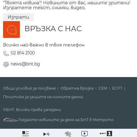
"Твоята новина"! Новините от вас, нашите зрители!
Изпратете текст, снимки, видео.
Изпрати
ВРЪЗКА С НАС
Всичко най-важно в твоя телефон
02 814 2100
news@bnt.bg
Общи условия за ползване
Обратна връзка
СЕМ
ECPT
Политика за защита на личните данни
©БНТ. Всички права запазени
Гледайте новините за деня на БНТ в Метрото