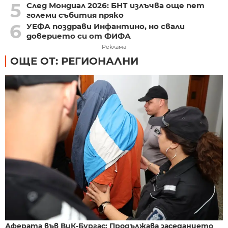
5
След Мондиал 2026: БНТ излъчва още пет
големи събития пряко
6
УЕФА поздрави Инфантино, но свали
доверието си от ФИФА
Реклама
ОЩЕ ОТ: РЕГИОНАЛНИ
Аферата във ВиК-Бургас: Продължава заседанието