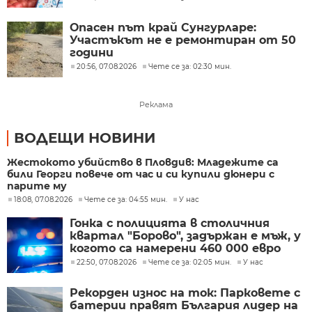
Опасен път край Сунгурларе:
Участъкът не е ремонтиран от 50
години
20:56, 07.08.2026
Чете се за: 02:30 мин.
Реклама
ВОДЕЩИ НОВИНИ
Жестокото убийство в Пловдив: Младежите са
били Георги повече от час и си купили дюнери с
парите му
18:08, 07.08.2026
Чете се за: 04:55 мин.
У нас
Гонка с полицията в столичния
квартал "Борово", задържан е мъж, у
когото са намерени 460 000 евро
22:50, 07.08.2026
Чете се за: 02:05 мин.
У нас
Рекорден износ на ток: Парковете с
батерии правят България лидер на