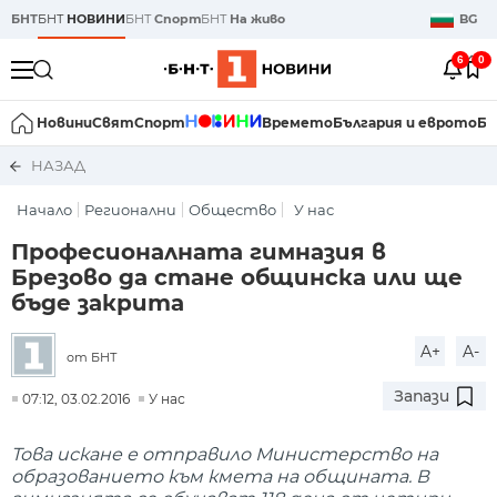
БНТ
БНТ
НОВИНИ
БНТ
Спорт
БНТ
На живо
BG
6
0
Новини
Свят
Спорт
Времето
България и еврото
Би
НАЗАД
Начало
Регионални
Общество
У нас
​Професионалната гимназия в
Брезово да стане общинска или ще
бъде закрита
A+
A-
от БНТ
Запази
07:12, 03.02.2016
У нас
Това искане е отправило Министерство на
образованието към кмета на общината. В