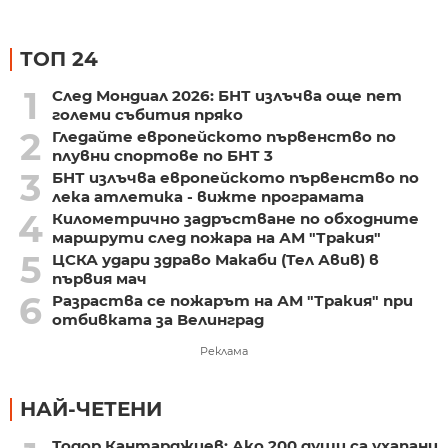
ТОП 24
1
След Мондиал 2026: БНТ излъчва още пет
големи събития пряко
2
Гледайте европейското първенство по
плувни спортове по БНТ 3
3
БНТ излъчва европейското първенство по
лека атлетика - вижте програмата
4
Километрично задръстване по обходните
маршрути след пожара на АМ "Тракия"
5
ЦСКА удари здраво Макаби (Тел Авив) в
първия мач
6
Разраства се пожарът на АМ "Тракия" при
отбивката за Велинград
Реклама
НАЙ-ЧЕТЕНИ
Тодор Кантарджиев: Ако 200 души са ухапани