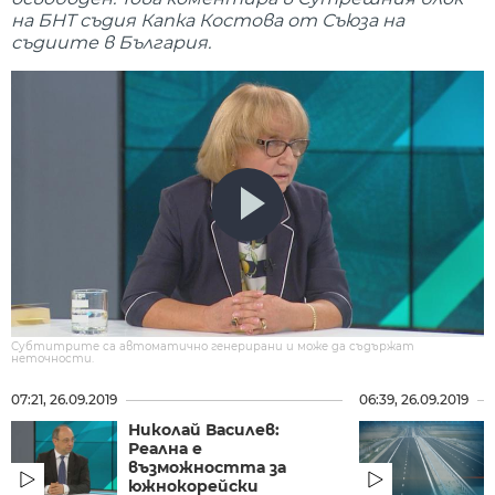
на БНТ съдия Капка Костова от Съюза на
съдиите в България.
Субтитрите са автоматично генерирани и може да съдържат
неточности.
07:21, 26.09.2019
06:39, 26.09.2019
Николай Василев:
Реална е
възможността за
южнокорейски