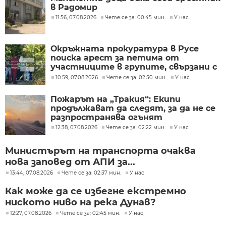
в Радомир
11:56, 07.08.2026
Чете се за: 00:45 мин.
У нас
Окръжната прокуратура в Русе
поиска арест за петима от
участниците в групите, свързани с
разбитата лаборатория за
10:59, 07.08.2026
Чете се за: 02:50 мин.
У нас
фентанил
Пожарът на „Тракия“: Екипи
продължават да следят, за да не се
разпространява огънят
12:38, 07.08.2026
Чете се за: 02:22 мин.
У нас
Министърът на транспорта очаква
нова заповед от АПИ за...
13:44, 07.08.2026
Чете се за: 02:37 мин.
У нас
Как може да се избегне екстремно
ниското ниво на река Дунав?
12:27, 07.08.2026
Чете се за: 02:45 мин.
У нас