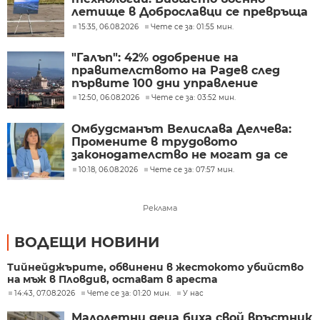
летище в Доброславци се превръща
в голям космически център
15:35, 06.08.2026
Чете се за: 01:55 мин.
"Галъп": 42% одобрение на
правителството на Радев след
първите 100 дни управление
12:50, 06.08.2026
Чете се за: 03:52 мин.
Омбудсманът Велислава Делчева:
Промените в трудовото
законодателство не могат да се
правят през бюджета
10:18, 06.08.2026
Чете се за: 07:57 мин.
Реклама
ВОДЕЩИ НОВИНИ
Тийнейджърите, обвинени в жестокото убийство
на мъж в Пловдив, остават в ареста
14:43, 07.08.2026
Чете се за: 01:20 мин.
У нас
Малолетни деца биха свой връстник