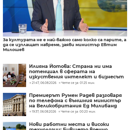
За културата не е най-важно само колко са парите, а
да се изплащат навреме, заяви министър Евтим
Милошев
Илияна Йотова: Страна ни има
потенциал в сферата на
изкуствения интелект и бизнесът
забелязва тези перспективи
21:47, 06.08.2026
Чете се за: 01:25 мин.
Премиерът Румен Радев разговаря
по телефона с външния министър
на Великобритания Ед Милибанд
19:37, 06.08.2026
Чете се за: 00:20 мин.
Нови работни места и високи
технологии: Бившето военно