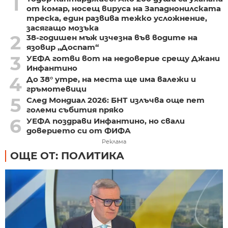
1
от комар, носещ вируса на Западнонилската
треска, един развива тежко усложнение,
засягащо мозъка
2
38-годишен мъж изчезна във водите на
язовир „Доспат“
3
УЕФА готви вот на недоверие срещу Джани
Инфантино
4
До 38° утре, на места ще има валежи и
гръмотевици
5
След Мондиал 2026: БНТ излъчва още пет
големи събития пряко
6
УЕФА поздрави Инфантино, но свали
доверието си от ФИФА
Реклама
ОЩЕ ОТ: ПОЛИТИКА