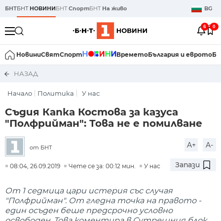
БНТ
БНТ
НОВИНИ
БНТ
Спорт
БНТ
На живо
BG
6
0
Новини
Свят
Спорт
Времето
България и еврото
Би
НАЗАД
Начало
Политика
У нас
Съдия Капка Костова за казуса
"Полфрийман": Това не е помилване
A+
A-
от БНТ
Запази
08:04, 26.09.2019
Чете се за: 00:12 мин.
У нас
От 1 седмица цари истерия със случая
"Полфрийман". От гледна точка на правото -
един осъден беше предсрочно условно
освободен. Това коментира в Сутрешния блок