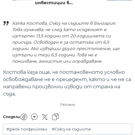
инвестиции в...
Капка Костова, Съюз на съдиите в България:
Това означава, че след като осъденият е
изтърпял 13,5 години от 20-годишната си
присъда. Освободен е за остатъка от 6,5
години. Ако извърши друго престъпление, ще
изтърпи и тези 6,5 години. Това не е
помилване, амнистия или оправдаване.
Костова каза още, че постановеното условно
освобождаване не е прецедент, както и че не са
направени произволни изводи от страна на
съда.
Реклама
Сподели
#джок полфрийман
#Съюз на съдиите