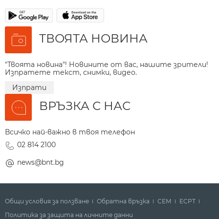
ТВОЯТА НОВИНА
"Твоята новина"! Новините от вас, нашите зрители!
Изпратете текст, снимки, видео.
Изпрати
ВРЪЗКА С НАС
Всичко най-важно в твоя телефон
02 814 2100
news@bnt.bg
Общи условия за ползване
Обратна връзка
СЕМ
ECPT
Политика за защита на личните данни