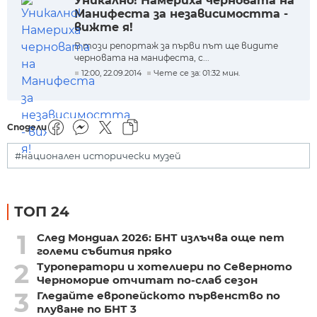
Уникално! Намериха черновата на
Манифеста за независимостта -
вижте я!
В този репортаж за първи път ще видите
черновата на манифеста, с...
12:00, 22.09.2014
Чете се за: 01:32 мин.
Сподели
#национален исторически музей
ТОП 24
1
След Мондиал 2026: БНТ излъчва още пет
големи събития пряко
2
Туроператори и хотелиери по Северното
Черноморие отчитат по-слаб сезон
3
Гледайте европейското първенство по
плуване по БНТ 3