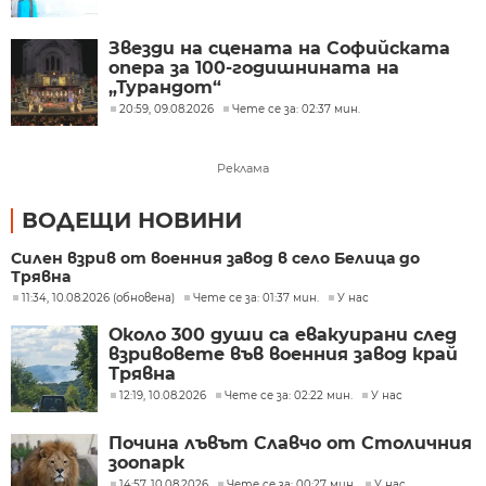
Звезди на сцената на Софийската
опера за 100-годишнината на
„Турандот“
20:59, 09.08.2026
Чете се за: 02:37 мин.
Реклама
ВОДЕЩИ НОВИНИ
Силен взрив от военния завод в село Белица до
Трявна
11:34, 10.08.2026 (обновена)
Чете се за: 01:37 мин.
У нас
Около 300 души са евакуирани след
взривовете във военния завод край
Трявна
12:19, 10.08.2026
Чете се за: 02:22 мин.
У нас
Почина лъвът Славчо от Столичния
зоопарк
14:57, 10.08.2026
Чете се за: 00:27 мин.
У нас