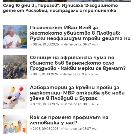
След 10 дни в „Пирогов“: Изписаха 12-годишното
дете от Лясковец, пострадало с тротинетка
Психологът Иван Игов за
жестокото убийство в Пловдив:
Руски неофашизъм трови децата ни
08:54, 10.08.2026
Чете се за: 06:57 мин.
Огнище на африканска чума по
свинете във варненското село
Гроздьово - какви мерки се вземат?
08:16, 10.08.2026
Чете се за: 03:02 мин.
Лаборатории за кръвни проби за
наркотици: МВР открива две нови
звена в Пловдив и Бургас
07:30, 10.08.2026
Чете се за: 00:55 мин.
Как се променя профилът на
летовника у нас?
21:08, 09.08.2026
Чете се за: 03:07 мин.