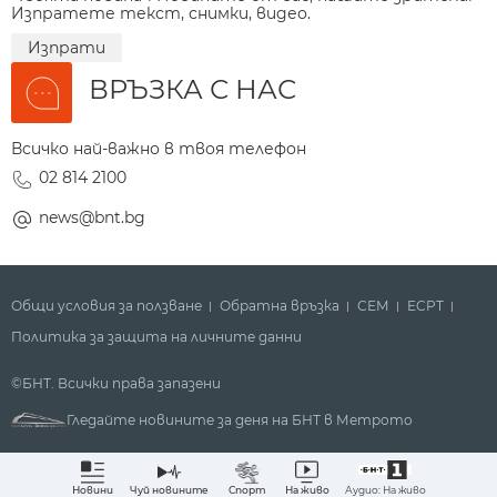
Изпратете текст, снимки, видео.
Изпрати
ВРЪЗКА С НАС
Всичко най-важно в твоя телефон
02 814 2100
news@bnt.bg
Общи условия за ползване
Обратна връзка
СЕМ
ECPT
Политика за защита на личните данни
©БНТ. Всички права запазени
Гледайте новините за деня на БНТ в Метрото
Аудио: На живо
Новини
Чуй новините
Спорт
На живо