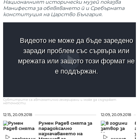
Националният исторически музей показва
Манифеста за обявяването й и Сребърната
конституция на Царство България.
Видеото не може да бъде заредено
заради проблем със сървъра или
мрежата или защото този формат не
е поддържан.
Субтитрите са автоматично генерирани и може да съдържат
неточности.
12:15, 20.09.2018
12:09, 20.09.2018
Румен Радев смята за
8
парадоксално
г
назначаването на
у