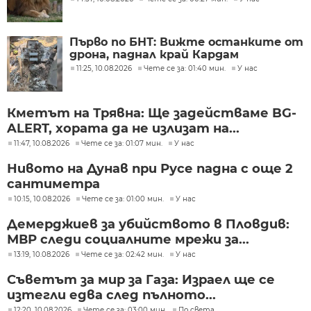
Първо по БНТ: Вижте останките от
дрона, паднал край Кардам
11:25, 10.08.2026
Чете се за: 01:40 мин.
У нас
Кметът на Трявна: Ще задействаме BG-
ALERT, хората да не излизат на...
11:47, 10.08.2026
Чете се за: 01:07 мин.
У нас
Нивото на Дунав при Русе падна с още 2
сантиметра
10:15, 10.08.2026
Чете се за: 01:00 мин.
У нас
Демерджиев за убийството в Пловдив:
МВР следи социалните мрежи за...
13:19, 10.08.2026
Чете се за: 02:42 мин.
У нас
Съветът за мир за Газа: Израел ще се
изтегли едва след пълното...
12:20, 10.08.2026
Чете се за: 03:00 мин.
По света