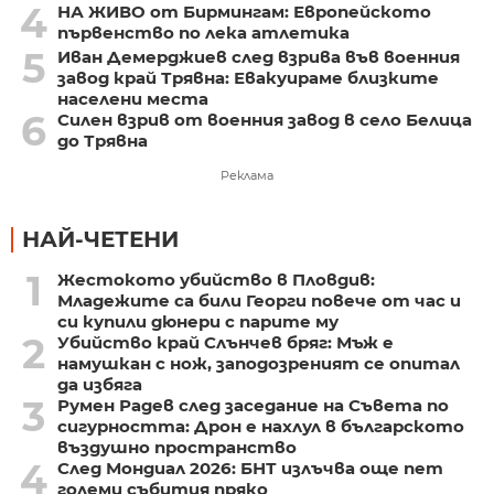
4
НА ЖИВО от Бирмингам: Европейското
първенство по лека атлетика
5
Иван Демерджиев след взрива във военния
завод край Трявна: Евакуираме близките
населени места
6
Силен взрив от военния завод в село Белица
до Трявна
Реклама
НАЙ-ЧЕТЕНИ
1
Жестокото убийство в Пловдив:
Младежите са били Георги повече от час и
си купили дюнери с парите му
2
Убийство край Слънчев бряг: Мъж е
намушкан с нож, заподозреният се опитал
да избяга
3
Румен Радев след заседание на Съвета по
сигурността: Дрон е нахлул в българското
въздушно пространство
4
След Мондиал 2026: БНТ излъчва още пет
големи събития пряко