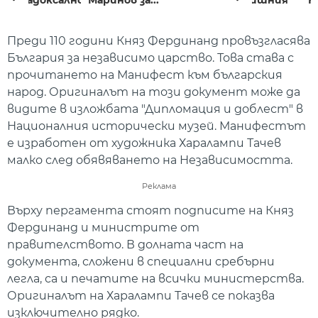
Маринов за...
Н
Преди 110 години Княз Фердинанд провъзгласява
България за независимо царство. Това става с
прочитането на Манифест към българския
народ. Оригиналът на този документ може да
видите в изложбата "Дипломация и доблест" в
Националния исторически музей. Манифестът
е изработен от художника Харалампи Тачев
малко след обявяването на Независимостта.
Реклама
Върху пергамента стоят подписите на Княз
Фердинанд и министрите от
правителството. В долната част на
документа, сложени в специални сребърни
легла, са и печатите на всички министерства.
Оригиналът на Харалампи Тачев се показва
изключително рядко.