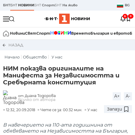
БНТ
БНТ
НОВИНИ
БНТ
Спорт
БНТ
На живо
BG
6
0
Новини
Свят
Спорт
Времето
България и еврото
Би
НАЗАД
Начало
Общество
У нас
НИМ показва оригиналите на
Манифеста за Независимостта и
Сребърната конституция
Диана Тодорова
A+
A-
от
Всичко от автора
Запази
12:32, 20.09.2018
Чете се за: 00:32 мин.
У нас
В навечерието на 110-ата годишнина от
обявяването на Независимостта на България,