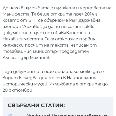
До него в изложбата е изложена и черновата на
Манифеста. Тя беше открита през 2014 г.,
когато от БНТ се обърнахме към Държавна
агенция "Архиви", за да ни покажат какви
документи пазят от обявяването на
Независимостта. Така открихме първия
княжески прочит на текста, написан от
тогавашния министър-председател
Александър Малинов.
;
Тези документи и още оригинали може да се
видят в следващия месец в Националния
исторически музей. Изложбата е открита до
20 октомври.
СВЪРЗАНИ СТАТИИ: