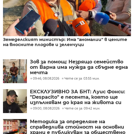
Земеделският министър: Има "аномалии" в цените
на вносните плодове и зеленчуци
Зов за помощ: Незрящо семейство
от Варна има нужда да сбъдне една
мечта
09:46, 08.08.2026
Чете се за: 03:55 мин.
ЕКСКЛУЗИВНО ЗА БНТ: Луис Фонси:
"Despacito" е песента, която ще
изпълнявам до края на живота си
09:00, 08.08.2026
Чете се за: 09:42 мин.
Методика за определяне на
справедлива стойност на основни
храни е публикуван за обществено