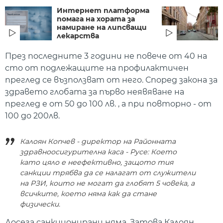
Интернет платформа
помага на хората за
намиране на липсващи
лекарства
През последните 3 години не повече от 40 на
сто от подлежащите на профилактичен
преглед се възползват от него. Според закона за
здравето глобата за първо неявяване на
преглед е от 50 до 100 лв. , а при повторно - от
100 до 200лв.
Калоян Копчев - директор на Районната
здравноосигурителна каса - Русе: Което
като цяло е неефективно, защото тия
санкции трябва да се налагат от служители
на РЗИ, които не могат да глобят 5 човека, а
всичките, което няма как да стане
физически.
Досега санкционирани няма. Затова Калоян