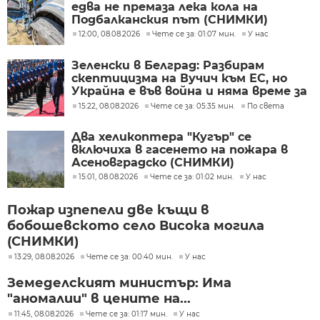
едва не премаза лека кола на
Подбалканския път (СНИМКИ)
12:00, 08.08.2026
Чете се за: 01:07 мин.
У нас
Зеленски в Белград: Разбирам
скептицизма на Вучич към ЕС, но
Украйна е във война и няма време за
скептицизъм
15:22, 08.08.2026
Чете се за: 05:35 мин.
По света
Два хеликоптера "Кугър" се
включиха в гасенето на пожара в
Асеновградско (СНИМКИ)
15:01, 08.08.2026
Чете се за: 01:02 мин.
У нас
Пожар изпепели две къщи в
бобошевското село Висока могила
(СНИМКИ)
13:29, 08.08.2026
Чете се за: 00:40 мин.
У нас
Земеделският министър: Има
"аномалии" в цените на...
11:45, 08.08.2026
Чете се за: 01:17 мин.
У нас