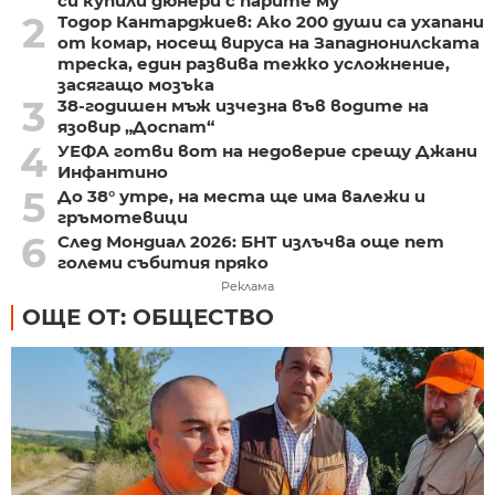
си купили дюнери с парите му
2
Тодор Кантарджиев: Ако 200 души са ухапани
от комар, носещ вируса на Западнонилската
треска, един развива тежко усложнение,
засягащо мозъка
3
38-годишен мъж изчезна във водите на
язовир „Доспат“
4
УЕФА готви вот на недоверие срещу Джани
Инфантино
5
До 38° утре, на места ще има валежи и
гръмотевици
6
След Мондиал 2026: БНТ излъчва още пет
големи събития пряко
Реклама
ОЩЕ ОТ: ОБЩЕСТВО