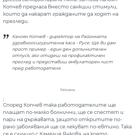
Копчев предлага вместо санкции стимули,
които да накарат гражданите да ходят на
прегледи.
Калоян Копчев - директор на Районната
здравноосигурителна каса - Русе: Ще ви дам
прост пример - един ден допълнителен
отпуск, ако отидеш на профилактичен
преглед и представиш амбулаторен лист
пред работодателя.
Реклама
;
Според Копчев така работодателите ще
плащат по-малко болнични, ще се спестят и
пари на държавата, защото откритите по-
рано заболявания ще се лекуват по-евтино. Така
се е случило с Камелия Янкова, на която