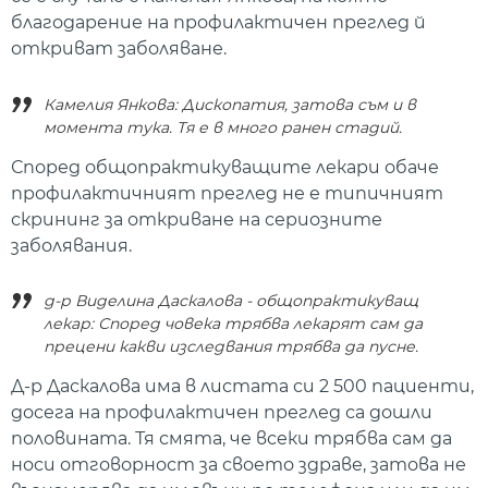
благодарение на профилактичен преглед й
откриват заболяване.
Камелия Янкова: Дископатия, затова съм и в
момента тука. Тя е в много ранен стадий.
Според общопрактикуващите лекари обаче
профилактичният преглед не е типичният
скрининг за откриване на сериозните
заболявания.
д-р Виделина Даскалова - общопрактикуващ
лекар: Според човека трябва лекарят сам да
прецени какви изследвания трябва да пусне.
Д-р Даскалова има в листата си 2 500 пациенти,
досега на профилактичен преглед са дошли
половината. Тя смята, че всеки трябва сам да
носи отговорност за своето здраве, затова не