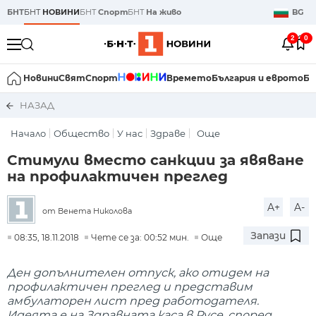
БНТ
БНТ
НОВИНИ
БНТ
Спорт
БНТ
На живо
BG
2
0
Новини
Свят
Спорт
Времето
България и еврото
Би
НАЗАД
Начало
Общество
У нас
Здраве
Още
Стимули вместо санкции за явяване
на профилактичен преглед
A+
A-
от Венета Николова
Запази
08:35, 18.11.2018
Чете се за: 00:52 мин.
Още
Ден допълнителен отпуск, ако отидем на
профилактичен преглед и представим
амбулаторен лист пред работодателя.
Идеята е на Здравната каса в Русе, според