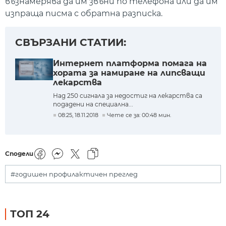
възнамерява да им звъни по телефона или да им
изпраща писма с обратна разписка.
СВЪРЗАНИ СТАТИИ:
Интернет платформа помага на
хората за намиране на липсващи
лекарства
Над 250 сигнала за недостиг на лекарства са
подадени на специална...
08:25, 18.11.2018
Чете се за: 00:48 мин.
Сподели
#годишен профилактичен преглед
ТОП 24