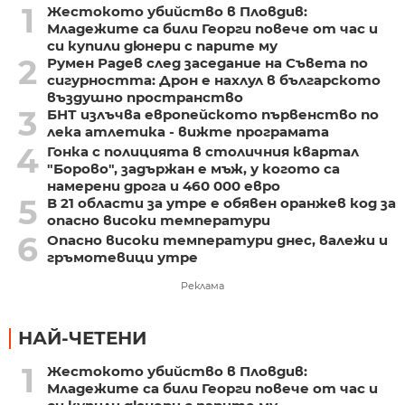
1
Жестокото убийство в Пловдив:
Младежите са били Георги повече от час и
си купили дюнери с парите му
2
Румен Радев след заседание на Съвета по
сигурността: Дрон е нахлул в българското
въздушно пространство
3
БНТ излъчва европейското първенство по
лека атлетика - вижте програмата
4
Гонка с полицията в столичния квартал
"Борово", задържан е мъж, у когото са
намерени дрога и 460 000 евро
5
В 21 области за утре е обявен оранжев код за
опасно високи температури
6
Опасно високи температури днес, валежи и
гръмотевици утре
Реклама
НАЙ-ЧЕТЕНИ
1
Жестокото убийство в Пловдив:
Младежите са били Георги повече от час и