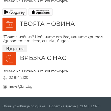
Всичко най-важно в твоя телефон
ТВОЯТА НОВИНА
"Твоята новина"! Новините от вас, нашите зрители!
Изпратете текст, снимки, видео.
Изпрати
ВРЪЗКА С НАС
Всичко най-важно в твоя телефон
02 814 2100
news@bnt.bg
Общи условия за ползване
Обратна връзка
СЕМ
ECPT