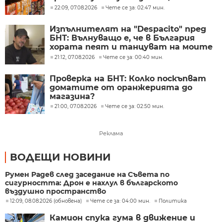
обсъждане
22:09, 07.08.2026
Чете се за: 02:47 мин.
Изпълнителят на "Despacito" пред
БНТ: Вълнуващо е, че в България
хората пеят и танцуват на моите
песни
21:12, 07.08.2026
Чете се за: 00:40 мин.
Проверка на БНТ: Колко поскъпват
доматите от оранжерията до
магазина?
21:00, 07.08.2026
Чете се за: 02:50 мин.
Реклама
ВОДЕЩИ НОВИНИ
Румен Радев след заседание на Съвета по
сигурността: Дрон е нахлул в българското
въздушно пространство
12:09, 08.08.2026 (обновена)
Чете се за: 04:00 мин.
Политика
Камион спука гума в движение и