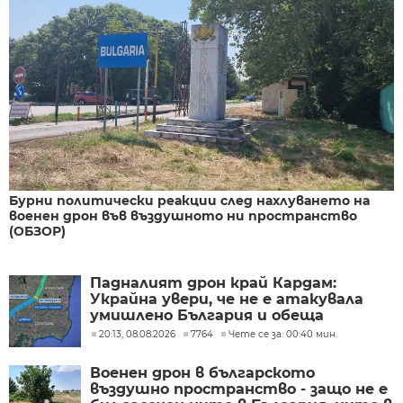
Бурни политически реакции след нахлуването на
военен дрон във въздушното ни пространство
(ОБЗОР)
Падналият дрон край Кардам:
Украйна увери, че не е атакувала
умишлено България и обеща
разследване
20:13, 08.08.2026
7764
Чете се за: 00:40 мин.
Военен дрон в българското
въздушно пространство - защо не е