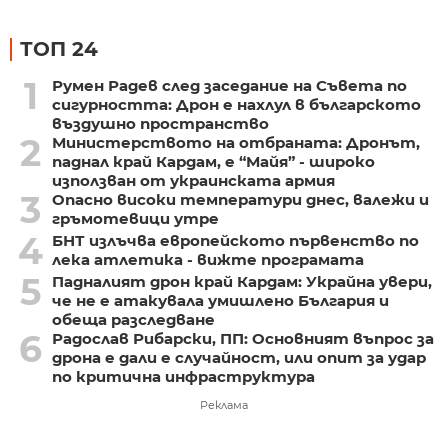
ТОП 24
1
Румен Радев след заседание на Съвета по
сигурността: Дрон е нахлул в българското
въздушно пространство
2
Министерството на отбраната: Дронът,
паднал край Кардам, е “Майя” - широко
използван от украинската армия
3
Опасно високи температури днес, валежи и
гръмотевици утре
4
БНТ излъчва европейското първенство по
лека атлетика - вижте програмата
5
Падналият дрон край Кардам: Украйна увери,
че не е атакувала умишлено България и
обеща разследване
6
Радослав Рибарски, ПП: Основният въпрос за
дрона е дали е случайност, или опит за удар
по критична инфраструктура
Реклама