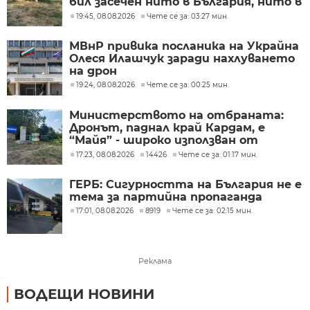
бил засечен нито в България, нито в
Румъния?
19:45, 08.08.2026
Чете се за: 03:27 мин.
МВнР привика посланика на Украйна
Олеся Илашчук заради нахлуването
на дрон
19:24, 08.08.2026
Чете се за: 00:25 мин.
Министерството на отбраната:
Дронът, паднал край Кардам, е
“Майя” - широко използван от
украинската армия
17:23, 08.08.2026
14426
Чете се за: 01:17 мин.
ГЕРБ: Сигурността на България не е
тема за партийна пропаганда
17:01, 08.08.2026
8919
Чете се за: 02:15 мин.
Реклама
ВОДЕЩИ НОВИНИ