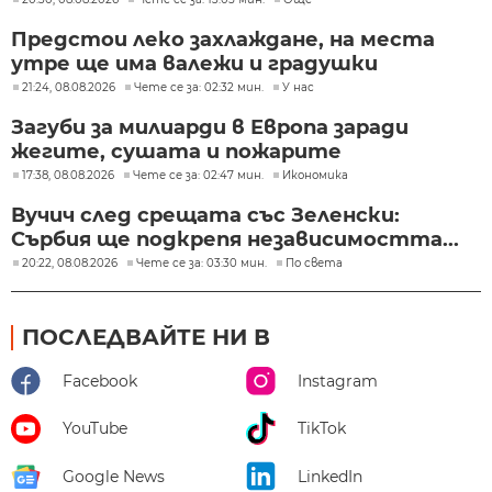
Предстои леко захлаждане, на места
утре ще има валежи и градушки
21:24, 08.08.2026
Чете се за: 02:32 мин.
У нас
Загуби за милиарди в Европа заради
жегите, сушата и пожарите
17:38, 08.08.2026
Чете се за: 02:47 мин.
Икономика
Вучич след срещата със Зеленски:
Сърбия ще подкрепя независимостта...
20:22, 08.08.2026
Чете се за: 03:30 мин.
По света
ПОСЛЕДВАЙТЕ НИ В
Facebook
Instagram
YouTube
TikTok
Google News
LinkedIn