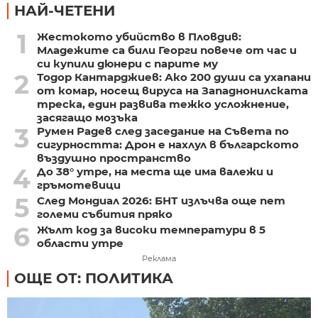
НАЙ-ЧЕТЕНИ
1
Жестокото убийство в Пловдив:
Младежите са били Георги повече от час и
си купили дюнери с парите му
2
Тодор Кантарджиев: Ако 200 души са ухапани
от комар, носещ вируса на Западнонилската
треска, един развива тежко усложнение,
засягащо мозъка
3
Румен Радев след заседание на Съвета по
сигурността: Дрон е нахлул в българското
въздушно пространство
4
До 38° утре, на места ще има валежи и
гръмотевици
5
След Мондиал 2026: БНТ излъчва още пет
големи събития пряко
6
Жълт код за високи температури в 5
области утре
Реклама
ОЩЕ ОТ: ПОЛИТИКА