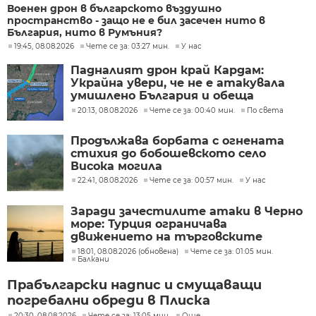
Военен дрон в българското въздушно
пространство - защо не е бил засечен нито в
България, нито в Румъния?
19:45, 08.08.2026
Чете се за: 03:27 мин.
У нас
Падналият дрон край Кардам:
Украйна увери, че не е атакувала
умишлено България и обеща
разследване
20:13, 08.08.2026
Чете се за: 00:40 мин.
По света
Продължава борбата с огнената
стихия до бобошевското село
Висока могила
22:41, 08.08.2026
Чете се за: 00:57 мин.
У нас
Заради зачестилите атаки в Черно
море: Турция ограничава
движението на търговските
кораби
18:01, 08.08.2026 (обновена)
Чете се за: 01:05 мин.
Балкани
Прабългарски надпис и смущаващи
погребални обреди в Плиска
20:30, 08.08.2026
Чете се за: 13:05 мин.
Още