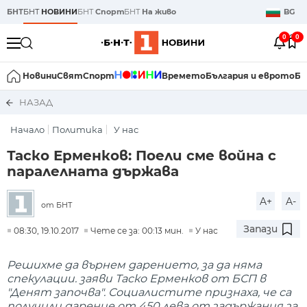
БНТ
БНТ
НОВИНИ
БНТ
Спорт
БНТ
На живо
BG
0
0
Новини
Свят
Спорт
Времето
България и еврото
Би
НАЗАД
Начало
Политика
У нас
Таско Ерменков: Поели сме война с
паралелната държава
A+
A-
от БНТ
Запази
08:30, 19.10.2017
Чете се за: 00:13 мин.
У нас
Решихме да върнем дарението, за да няма
спекулации. заяви Таско Ерменков от БСП в
"Денят започва". Социалистите признаха, че са
получили дарение от 450 лева от задържания за