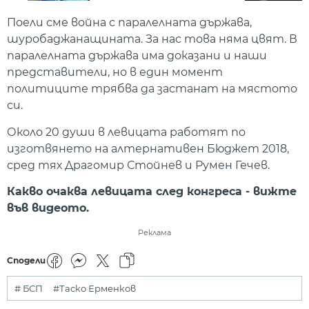
Поели сме война с паралелната държава,
шуробаджанащината. За нас това няма цвят. В
паралелната държава има доказани и наши
представители, но в един момент
политиците трябва да застанат на мястото
си.
Около 20 души в левицата работят по
изготвянето на алтернативен Бюджет 2018,
сред тях Драгомир Стойнев и Румен Гечев.
Какво очаква левицата след конгреса - вижте
във видеото.
Реклама
Сподели
# БСП
#Таско Ерменков