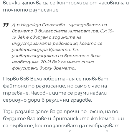
всички започва да се контролира от часовника и
точното разписание
Д-р Надежда Стоянова - изследовател на
времето в българската литература, СУ: 18-
19 век е свързан с годините на
индустриалната революция, когато се
универсализира времето. Т.е.
универсализацията на времето е била
необходима. 20-21 век са много силно
фокусирани върху времето..
Първо във Великобритания се появяват
файтони по разписание, но само с час на
тръгване. Часовниците се разминавали
сериозно дори в различни градове.
Тази разлика започва да пречи по-късно, на по-
бързите влакове и британските жп компании
са първите, които започват да съобразяват