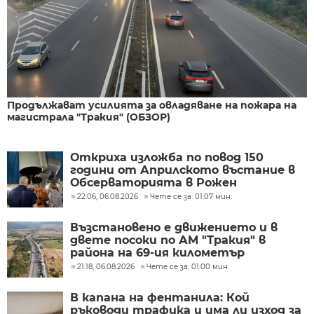
Продължават усилията за овладяване на пожара на
магистрала "Тракия" (ОБЗОР)
Откриха изложба по повод 150
години от Априлското въстание в
Обсерваторията в Рожен
22:06, 06.08.2026
Чете се за: 01:07 мин.
Възстановено е движението и в
двете посоки по АМ "Тракия" в
района на 69-ия километър
21:18, 06.08.2026
Чете се за: 01:00 мин.
В капана на фентанила: Кой
ръководи трафика и има ли изход за