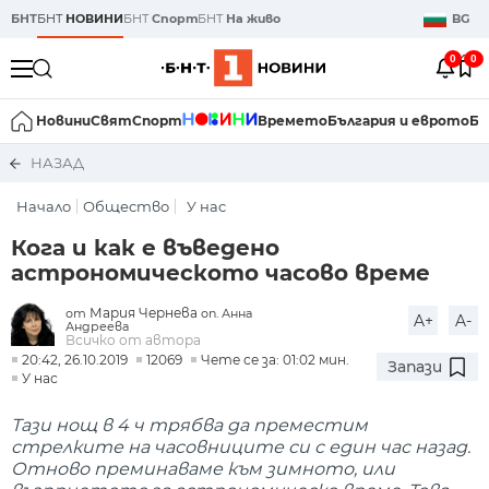
БНТ
БНТ
НОВИНИ
БНТ
Спорт
БНТ
На живо
BG
0
0
Новини
Свят
Спорт
Времето
България и еврото
Би
НАЗАД
Начало
Общество
У нас
Кога и как е въведено
астрономическото часово време
Мария Чернева
от
оп. Анна
A+
A-
Андреева
Всичко от автора
20:42, 26.10.2019
12069
Чете се за: 01:02 мин.
Запази
У нас
Тази нощ в 4 ч трябва да преместим
стрелките на часовниците си с един час назад.
Отново преминаваме към зимното, или