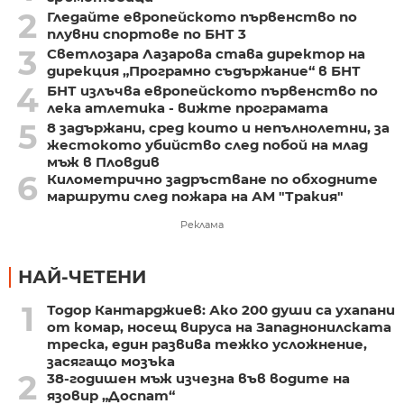
2
Гледайте европейското първенство по
плувни спортове по БНТ 3
3
Светлозара Лазарова става директор на
дирекция „Програмно съдържание“ в БНТ
4
БНТ излъчва европейското първенство по
лека атлетика - вижте програмата
5
8 задържани, сред които и непълнолетни, за
жестокото убийство след побой на млад
мъж в Пловдив
6
Километрично задръстване по обходните
маршрути след пожара на АМ "Тракия"
Реклама
НАЙ-ЧЕТЕНИ
1
Тодор Кантарджиев: Ако 200 души са ухапани
от комар, носещ вируса на Западнонилската
треска, един развива тежко усложнение,
засягащо мозъка
2
38-годишен мъж изчезна във водите на
язовир „Доспат“