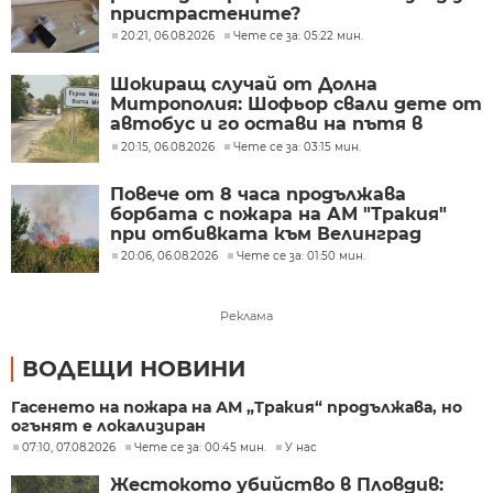
пристрастените?
20:21, 06.08.2026
Чете се за: 05:22 мин.
Шокиращ случай от Долна
Митрополия: Шофьор свали дете от
автобус и го остави на пътя в
жегата
20:15, 06.08.2026
Чете се за: 03:15 мин.
Повече от 8 часа продължава
борбата с пожара на АМ "Тракия"
при отбивката към Велинград
20:06, 06.08.2026
Чете се за: 01:50 мин.
Реклама
ВОДЕЩИ НОВИНИ
Гасенето на пожара на АМ „Тракия“ продължава, но
огънят е локализиран
07:10, 07.08.2026
Чете се за: 00:45 мин.
У нас
Жестокото убийство в Пловдив: