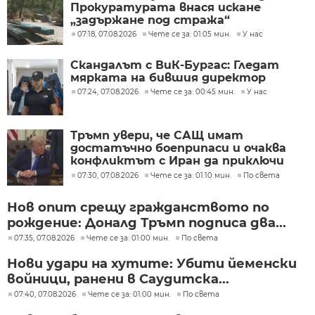
Прокуратурата внася искане
„задържане под стража“
07:18, 07.08.2026
Чете се за: 01:05 мин.
У нас
Скандалът с ВиК-Бургас: Гледат
мярката на бившия директор
07:24, 07.08.2026
Чете се за: 00:45 мин.
У нас
Тръмп увери, че САЩ имат
достатъчно боеприпаси и очаква
конфликтът с Иран да приключи
скоро
07:30, 07.08.2026
Чете се за: 01:10 мин.
По света
Нов опит срещу гражданството по
рождение: Доналд Тръмп подписа два...
07:35, 07.08.2026
Чете се за: 01:00 мин.
По света
Нови удари на хутите: Убити йеменски
войници, ранени в Саудитска...
07:40, 07.08.2026
Чете се за: 01:00 мин.
По света