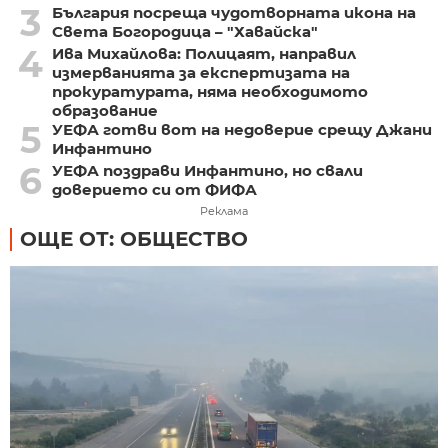
3
България посреща чудотворната икона на
Света Богородица – "Хавайска"
4
Ива Михайлова: Полицаят, направил
измерванията за експертизата на
прокуратурата, няма необходимото
образование
5
УЕФА готви вот на недоверие срещу Джани
Инфантино
6
УЕФА поздрави Инфантино, но свали
доверието си от ФИФА
Реклама
ОЩЕ ОТ: ОБЩЕСТВО