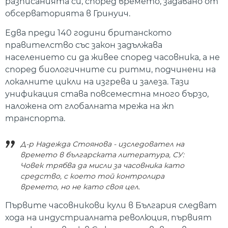
разписанията си, според времето, задавано от
обсерваторията в Гринуич.
Едва преди 140 години британското
правителство със закон задължава
населението си да живее според часовника, а не
според биологичните си ритми, подчинени на
локалните цикли на изгрева и залеза. Тази
унификация става повсеместна много бързо,
наложена от глобалната мрежа на жп
транспорта.
Д-р Надежда Стоянова - изследовател на
времето в българската литература, СУ:
Човек трябва да мисли за часовника като
средство, с което той контролира
времето, но не като своя цел.
Първите часовникови кули в България следват
хода на индустриалната революция, първият