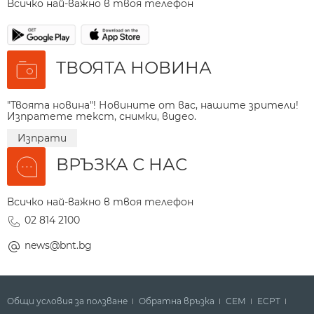
Всичко най-важно в твоя телефон
ТВОЯТА НОВИНА
"Твоята новина"! Новините от вас, нашите зрители!
Изпратете текст, снимки, видео.
Изпрати
ВРЪЗКА С НАС
Всичко най-важно в твоя телефон
02 814 2100
news@bnt.bg
Общи условия за ползване
Обратна връзка
СЕМ
ECPT