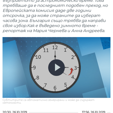
възприетото за астрономическо време. Това
трябваше да е последният подобен преход, но
Европейската комисия даде две години
отсрочка, за да може страните да изберат
часова зона. България също трябва да направи
своя избор.Как е въведено зимното време -
репортаж на Мария Чернева и Анна Андреева.
Субтитрите са автоматично генерирани и може да съдържат
неточности.
20:30, 26.10.2019
17:56, 26.10.2019