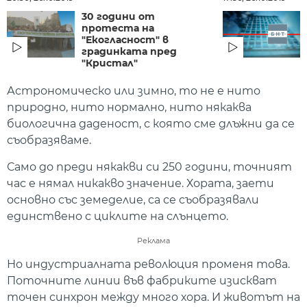
30 години от
протеста на
"Екогласност" в
градинката пред
"Кристал"
Астрономическо или зимно, то не е нито
природно, нито нормално, нито някаква
биологична даденост, с която сме длъжни да се
съобразяваме.
Само до преди някакви си 250 години, точният
час е нямал никакво значение. Хората, заети
основно със земеделие, са се съобразявали
единствено с циклите на слънцето.
Реклама
Но индустриалната революция променя това.
Поточните линии във фабриките изискват
точен синхрон между много хора. И животът на