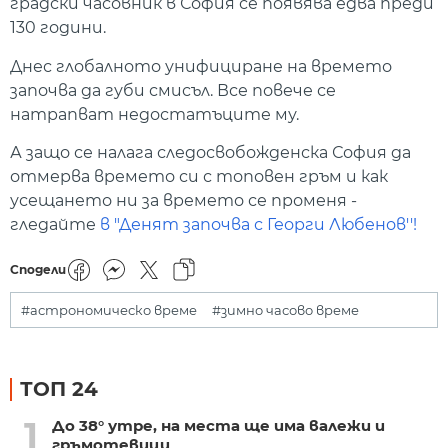
градски часовник в София се появява едва преди
130 години.
Днес глобалното унифициране на времето
започва да губи смисъл. Все повече се
натрапват недостатъците му.
А защо се налага следосвобожденска София да
отмерва времето си с топовен гръм и как
усещането ни за времето се променя -
гледайте
в "Денят започва с Георги Любенов''!
Сподели
#астрономическо време
#зимно часово време
ТОП 24
1
До 38° утре, на места ще има валежи и
гръмотевици