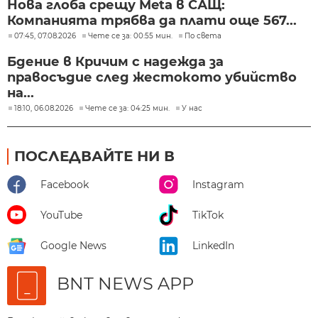
Нова глоба срещу Meta в САЩ:
Компанията трябва да плати още 567...
07:45, 07.08.2026
Чете се за: 00:55 мин.
По света
Бдение в Кричим с надежда за
правосъдие след жестокото убийство
на...
18:10, 06.08.2026
Чете се за: 04:25 мин.
У нас
ПОСЛЕДВАЙТЕ НИ В
Facebook
Instagram
YouTube
TikTok
Google News
LinkedIn
BNT NEWS APP