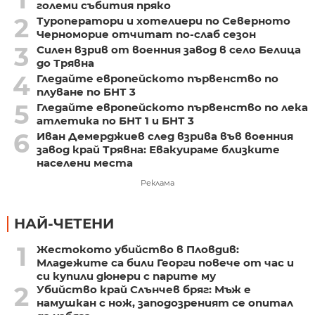
големи събития пряко
2
Туроператори и хотелиери по Северното
Черноморие отчитат по-слаб сезон
3
Силен взрив от военния завод в село Белица
до Трявна
4
Гледайте европейското първенство по
плуване по БНТ 3
5
Гледайте европейското първенство по лека
атлетика по БНТ 1 и БНТ 3
6
Иван Демерджиев след взрива във военния
завод край Трявна: Евакуираме близките
населени места
Реклама
НАЙ-ЧЕТЕНИ
1
Жестокото убийство в Пловдив:
Младежите са били Георги повече от час и
си купили дюнери с парите му
2
Убийство край Слънчев бряг: Мъж е
намушкан с нож, заподозреният се опитал