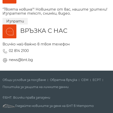
"Твоята новина"! Новините от вас, нашите зрители!
Изпратете текст, снимки, видео.
Изпрати
ВРЪЗКА С НАС
Всичко най-важно в твоя телефон
02 814 2100
news@bnt.bg
Общи условия за ползване
Обратна връзка
СЕМ
ECPT
Политика за защита на личните данни
©БНТ. Всички права запазени
Гледайте новините за деня на БНТ в Метрото