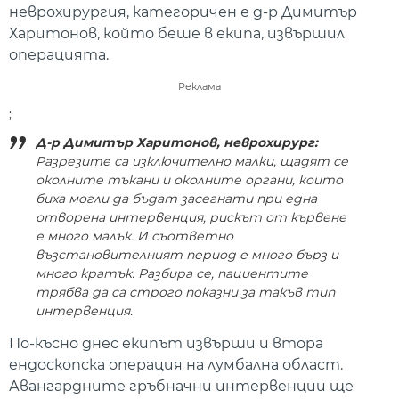
неврохирургия, категоричен е д-р Димитър
Харитонов, който беше в екипа, извършил
операцията.
Реклама
;
Д-р Димитър Харитонов, неврохирург:
Разрезите са изключително малки, щадят се
околните тъкани и околните органи, които
биха могли да бъдат засегнати при една
отворена интервенция, рискът от кървене
е много малък. И съответно
възстановителният период е много бърз и
много кратък. Разбира се, пациентите
трябва да са строго показни за такъв тип
интервенция.
По-късно днес екипът извърши и втора
ендоскопска операция на лумбална област.
Авангардните гръбначни интервенции ще