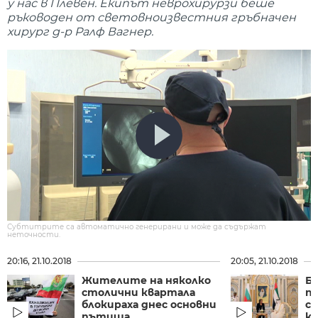
у нас в Плевен. Екипът неврохирурзи беше
ръководен от световноизвестния гръбначен
хирург д-р Ралф Вагнер.
Субтитрите са автоматично генерирани и може да съдържат
неточности.
20:16, 21.10.2018
20:05, 21.10.2018
Жителите на няколко
Бъ
столични квартала
по
блокираха днес основни
с
пътища
кр