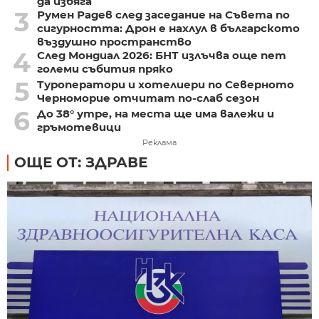
да избяга
3
Румен Радев след заседание на Съвета по
сигурността: Дрон е нахлул в българското
въздушно пространство
4
След Мондиал 2026: БНТ излъчва още пет
големи събития пряко
5
Туроператори и хотелиери по Северното
Черноморие отчитат по-слаб сезон
6
До 38° утре, на места ще има валежи и
гръмотевици
Реклама
ОЩЕ ОТ: ЗДРАВЕ