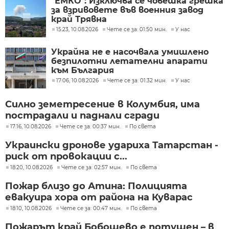
"ЕМКО": Изключва се човешка грешка
за взривовете във военния завод
край Трявна
15:23, 10.08.2026
Чете се за: 01:50 мин.
У нас
Украйна не е насочвала умишлено
безпилотни летателни апарати
към България
17:06, 10.08.2026
Чете се за: 01:32 мин.
У нас
Силно земетресение в Колумбия, има
пострадали и паднали сгради
17:16, 10.08.2026
Чете се за: 00:37 мин.
По света
Украински дронове удариха Татарстан -
риск от провокации с...
18:20, 10.08.2026
Чете се за: 02:57 мин.
По света
Пожар близо до Атина: Полицията
евакуира хора от района на Куварас
18:10, 10.08.2026
Чете се за: 00:47 мин.
По света
Пожарът край Бобошево е потушен – в