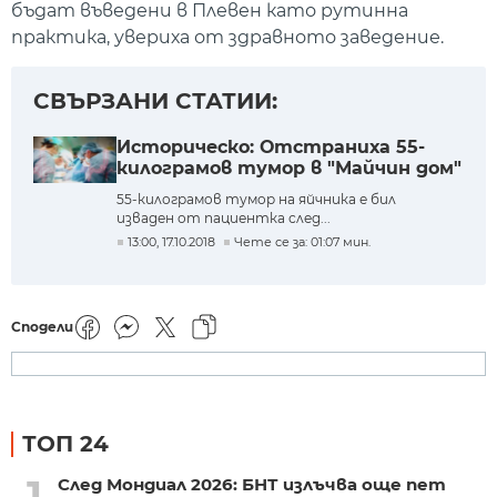
бъдат въведени в Плевен като рутинна
практика, увериха от здравното заведение.
СВЪРЗАНИ СТАТИИ:
Историческо: Отстраниха 55-
килограмов тумор в "Майчин дом"​
55-килограмов тумор на яйчника е бил
изваден от пациентка след...
13:00, 17.10.2018
Чете се за: 01:07 мин.
Сподели
ТОП 24
1
След Мондиал 2026: БНТ излъчва още пет