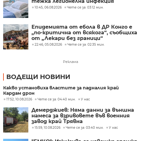
тежка легионелна инфекция
10:45, 06.08.2026
Чете се за: 03:12 мин.
Епидемията от ебола в ДР Конго е
„по-критична от всякога“, съобщиха
от „Лекари без граници“
22:46, 05.08.2026
Чете се за: 02:35 мин.
Реклама
ВОДЕЩИ НОВИНИ
Какво установиха властите за падналия край
Кардам дрон
17:52, 10.08.2026
Чете се за: 04:40 мин.
У нас
Демерджиев: Няма данни за външна
намеса за взривовете във военния
завод край Трявна
15:59, 10.08.2026
Чете се за: 03:40 мин.
У нас