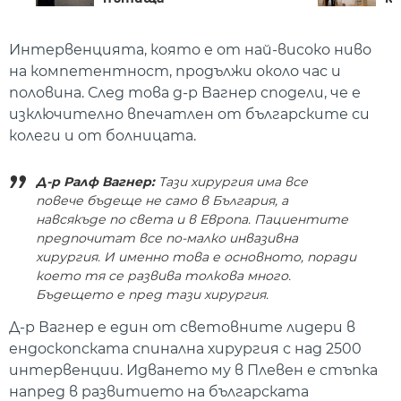
Интервенцията, която е от най-високо ниво
на компетентност, продължи около час и
половина. След това д-р Вагнер сподели, че е
изключително впечатлен от българските си
колеги и от болницата.
Д-р Ралф Вагнер:
Тази хирургия има все
повече бъдеще не само в България, а
навсякъде по света и в Европа. Пациентите
предпочитат все по-малко инвазивна
хирургия. И именно това е основното, поради
което тя се развива толкова много.
Бъдещето е пред тази хирургия.
Д-р Вагнер е един от световните лидери в
ендоскопската спинална хирургия с над 2500
интервенции. Идването му в Плевен е стъпка
напред в развитието на българската