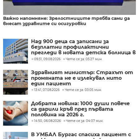
Важно напомняне: Зрелостниците трябва сами да
внесат здравните си осигуровки
Над 900 деца са записани за
безплатни профилактични
прегледи в новата детска болница в
Бургас
09:31, 09.08.2026
Чете се за: 05:27 мин.
Здравният министър: Страхът от
промяната не е излекувал нито
един пациент
13:41, 07.08.2026
Чете се за: 03:05 мин.
Добрата новина: 1000 души повече
са дарили кръв през първата
половина на 2026 г.
14:50, 06.08.2026
Чете се за: 04:07 мин.
В УМБАЛ Бургас спасиха пациент с