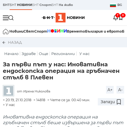
БНТ
БНТ
НОВИНИ
БНТ
Спорт
БНТ
На живо
BG
7
0
Новини
Свят
Спорт
Времето
България и еврото
Би
НАЗАД
Начало
Здраве
Още
Регионални
У нас
За първи път у нас: Иновативна
ендоскопска операция на гръбначен
стълб в Плевен
A+
A-
от Ирена Николова
20:19, 21.10.2018
14818
Чете се за: 00:40 мин.
Запази
У нас
Иновативна ендоскопска операция на
гръбначен стълб беше извършена за първи път