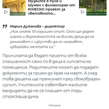
Музеите в Русе и
Шумен с финансиран от
ЮНЕСКО проект за
световното...
Мария Дуканова – директор
„Ние имаме 10-годишен опит. Сега ще дадем
шанса и възможността на всички деца да се
занимават с изкуство да го направят,
избирайки мечтата си.”
Причината да бъдат приети от всяка
специалност само по 8 деца е липсата на
помещения. Родителите могат да подадат
документи за прием до края на март. А след
това децата ще преминат през своеобразен
изпит. Учителите съветват малките
кандидати да не се плащат от тази
стряскаща дума.
Реклама