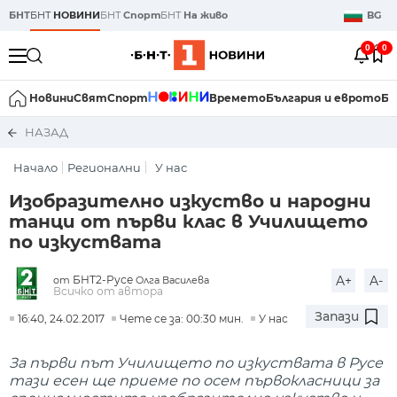
БНТ
БНТ
НОВИНИ
БНТ
Спорт
БНТ
На живо
BG
0
0
Новини
Свят
Спорт
Времето
България и еврото
Би
НАЗАД
Начало
Регионални
У нас
Изобразително изкуство и народни
танци от първи клас в Училището
по изкуствата
БНТ2-Русе
A+
A-
от
Олга Василева
Всичко от автора
Запази
16:40, 24.02.2017
Чете се за: 00:30 мин.
У нас
За първи път Училището по изкуствата в Русе
тази есен ще приеме по осем първокласници за