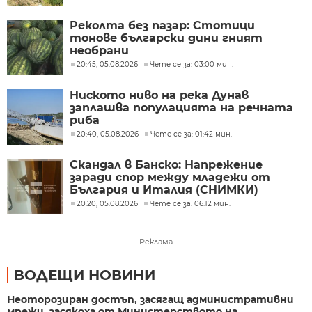
Реколта без пазар: Стотици
тонове български дини гният
необрани
20:45, 05.08.2026
Чете се за: 03:00 мин.
Ниското ниво на река Дунав
заплашва популацията на речната
риба
20:40, 05.08.2026
Чете се за: 01:42 мин.
Скандал в Банско: Напрежение
заради спор между младежи от
България и Италия (СНИМКИ)
20:20, 05.08.2026
Чете се за: 06:12 мин.
Реклама
ВОДЕЩИ НОВИНИ
Неоторозиран достъп, засягащ административни
мрежи, засякоха от Министерството на