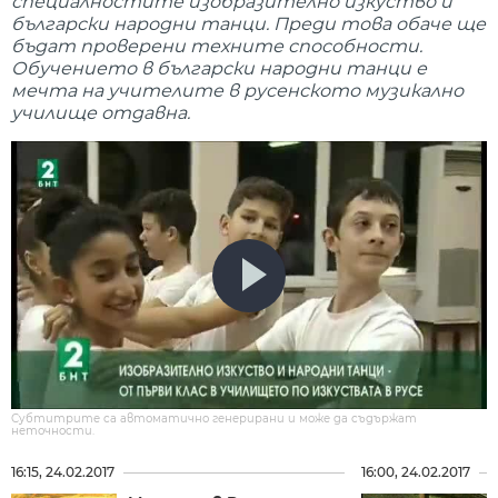
специалностите изобразително изкуство и
български народни танци. Преди това обаче ще
бъдат проверени техните способности.
Обучението в български народни танци е
мечта на учителите в русенското музикално
училище отдавна.
Субтитрите са автоматично генерирани и може да съдържат
неточности.
16:15, 24.02.2017
16:00, 24.02.2017