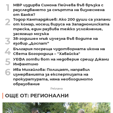
1
МВР издирва Симона Пейчева във връзка с
разследването за смъртта на бизнесмена
от Банкя?
2
Тодор Кантарджиев: Ако 200 души са ухапани
от комар, носещ вируса на Западнонилската
треска, един развива тежко усложнение,
засягащо мозъка
3
38-годишен мъж изчезна във водите на
язовир „Доспат“
4
България посреща чудотворната икона на
Света Богородица – "Хавайска"
5
УЕФА готви вот на недоверие срещу Джани
Инфантино
6
Ива Михайлова: Полицаят, направил
измерванията за експертизата на
прокуратурата, няма необходимото
образование
Реклама
ОЩЕ ОТ: РЕГИОНАЛНИ