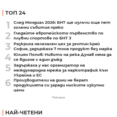
ТОП 24
1
След Мондиал 2026: БНТ ще излъчи още пет
големи събития пряко
2
Гледайте европейското първенство по
плувни спортове по БНТ 3
3
Разкриха нелегален цех за зехтин край
София, задържаха 7 тона продукт без марка
4
Юлиян Попов: Нивото на река Дунав няма да
се вдигне с един дъжд
5
Задържаха у нас организатор на
международна мрежа за наркотрафик към
Украйна и ЕС
6
Производители на дини не берат
продукцията си заради ниските изкупни
цени
Реклама
НАЙ-ЧЕТЕНИ