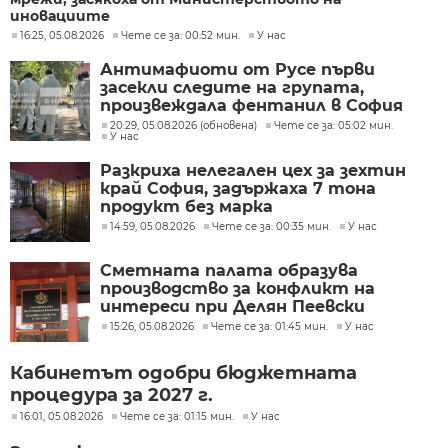
иновациите
16:25, 05.08.2026
Чете се за: 00:52 мин.
У нас
Антимафиоти от Русе първи
засекли следите на групата,
произвеждала фентанил в София
20:29, 05.08.2026 (обновена)
Чете се за: 05:02 мин.
У нас
Разкриха нелегален цех за зехтин
край София, задържаха 7 тона
продукт без марка
14:59, 05.08.2026
Чете се за: 00:35 мин.
У нас
Сметната палата образува
производство за конфликт на
интереси при Делян Пеевски
15:26, 05.08.2026
Чете се за: 01:45 мин.
У нас
Кабинетът одобри бюджетната
процедура за 2027 г.
16:01, 05.08.2026
Чете се за: 01:15 мин.
У нас