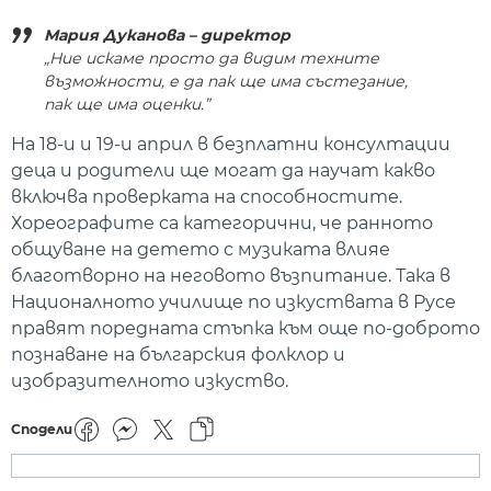
Мария Дуканова – директор
„Ние искаме просто да видим техните
възможности, е да пак ще има състезание,
пак ще има оценки.”
На 18-и и 19-и април в безплатни консултации
деца и родители ще могат да научат какво
включва проверката на способностите.
Хореографите са категорични, че ранното
общуване на детето с музиката влияе
благотворно на неговото възпитание. Така в
Националното училище по изкуствата в Русе
правят поредната стъпка към още по-доброто
познаване на българския фолклор и
изобразителното изкуство.
Сподели