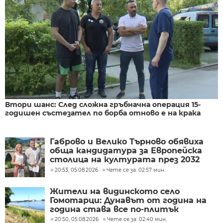
Втори шанс: След сложна гръбначна операция 15-
годишен състезател по борба отново е на крака
Габрово и Велико Търново обявиха
обща кандидатура за Европейска
столица на културата през 2032
година
20:53, 05.08.2026
Чете се за: 02:57 мин.
Жители на видинското село
Гомотарци: Дунавът от година на
година става все по-плитък
20:50, 05.08.2026
Чете се за: 02:40 мин.