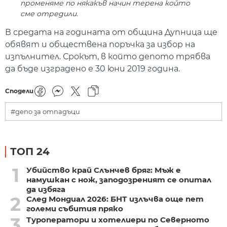
променяме по някакъв начин терена който
сме отредили.
В средата на годината от община Дупница ще
обявят и обществена поръчка за избор на
изпълнител. Срокът, в който депото трябва
да бъде изградено е 30 юни 2019 година.
Сподели
#депо за отпадъци
ТОП 24
1
Убийство край Слънчев бряг: Мъж е
намушкан с нож, заподозреният се опитал
да избяга
2
След Мондиал 2026: БНТ излъчва още пет
големи събития пряко
3
Туроператори и хотелиери по Северното