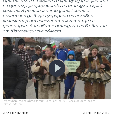
Протестът на хората е срещу изграждането
на Център за преработка на отпадъци край
селото. В регионалното депо, което е
планирано да бъде изградено на половин
километър от населеното място, ще се
депонират битовите отпадъци на 6 общини
от Кюстендилска област.
Субтитрите са автоматично генерирани и може да съдържат
неточности.
20:29, 03.02.2018
20:20, 03.02.2018