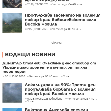
20:19, 09.08.2026
Чете се за: 04:40 мин.
Продължава гасенето на големия
пожар край бобошевското село
Висока могила
19:55, 09.08.2026
Чете се за: 00:57 мин.
Реклама
ВОДЕЩИ НОВИНИ
Димитър Стоянов: Очакваме днес отговор от
Украйна дали дронът е излетял от тяхна
територия
08:11, 10.08.2026
Чете се за: 03:40 мин.
У нас
Локализиран на 90%: Трети ден
продължава борбата с големия
пожар край Висока могила
07:28, 10.08.2026 (обновена)
Чете се за: 02:37 мин.
У нас
Виктория Ангелова спечели