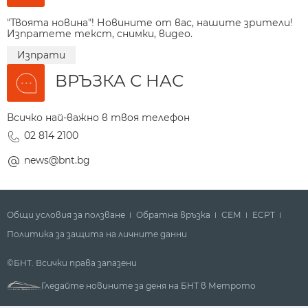
"Твоята новина"! Новините от вас, нашите зрители!
Изпратете текст, снимки, видео.
Изпрати
ВРЪЗКА С НАС
Всичко най-важно в твоя телефон
02 814 2100
news@bnt.bg
Общи условия за ползване
Обратна връзка
СЕМ
ECPT
Политика за защита на личните данни
©БНТ. Всички права запазени
Гледайте новините за деня на БНТ в Метрото