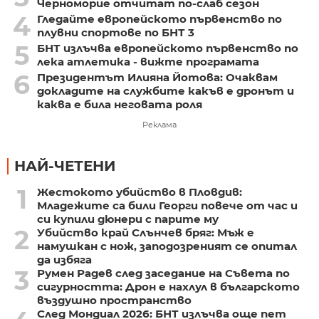
Черноморие отчитат по-слаб сезон
4
Гледайте европейското първенство по
плувни спортове по БНТ 3
5
БНТ излъчва европейското първенство по
лека атлетика - вижте програмата
6
Президентът Илияна Йотова: Очаквам
докладите на службите какъв е дронът и
каква е била неговата роля
Реклама
НАЙ-ЧЕТЕНИ
1
Жестокото убийство в Пловдив:
Младежите са били Георги повече от час и
си купили дюнери с парите му
2
Убийство край Слънчев бряг: Мъж е
намушкан с нож, заподозреният се опитал
да избяга
3
Румен Радев след заседание на Съвета по
сигурността: Дрон е нахлул в българското
въздушно пространство
След Мондиал 2026: БНТ излъчва още пет