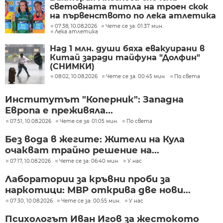
световната титла на троен скок
на първенството по лека атлетика
до 20 год. в Юджийн
07:38, 10.08.2026
Чете се за: 01:37 мин.
Лека атлетика
Над 1 млн. души бяха евакуирани в
Китай заради тайфуна "Долфин"
(СНИМКИ)
08:02, 10.08.2026
Чете се за: 00:45 мин.
По света
Институтът "Коперник": Западна
Европа е преживяла...
07:51, 10.08.2026
Чете се за: 01:05 мин.
По света
Без вода в жегите: Жители на Кула
очакват трайно решение на...
07:17, 10.08.2026
Чете се за: 06:40 мин.
У нас
Лаборатории за кръвни проби за
наркотици: МВР открива две нови...
07:30, 10.08.2026
Чете се за: 00:55 мин.
У нас
Психологът Иван Игов за жестокото