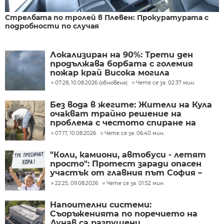
Стрелбата по тролей в Плевен: Прокуратурата с
подробности по случая
Локализиран на 90%: Трети ден
продължава борбата с големия
пожар край Висока могила
07:28, 10.08.2026 (обновена)
Чете се за: 02:37 мин.
Без вода в жегите: Жители на Кула
очакват трайно решение на
проблема с честото спиране на
водоподаването
07:17, 10.08.2026
Чете се за: 06:40 мин.
"Коли, камиони, автобуси - летят
просто": Протест заради опасен
участък от главния път София –
Варна
22:25, 09.08.2026
Чете се за: 01:52 мин.
Напоителни системи:
Съоръженията по поречието на
Дунав са разрушени