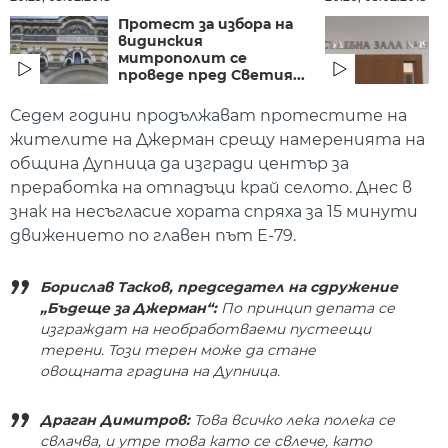
Протест за избора на
видинския
с
митрополит се
проведе пред Светия...
з
Седем години продължават протестите на
жителите на Джерман срещу намеренията на
община Дупница да изгради център за
преработка на отпадъци край селото. Днес в
знак на несъгласие хората спряха за 15 минути
движението по главен път Е-79.
Борислав Тасков, председател на сдружение
„Бъдеще за Джерман“:
По принцип депата се
изграждат на необработваеми пустеещи
терени. Този терен може да стане
овощната градина на Дупница.
Драган Димитров:
Това всичко лека полека се
свлачва, и утре това като се свлече, като