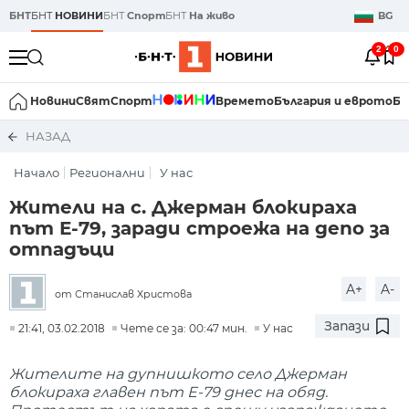
БНТ
БНТ
НОВИНИ
БНТ
Спорт
БНТ
На живо
BG
2
0
Новини
Свят
Спорт
Времето
България и еврото
Би
НАЗАД
Начало
Регионални
У нас
Жители на с. Джерман блокираха
път Е-79, заради строежа на депо за
отпадъци
A+
A-
от Станислав Христова
Запази
21:41, 03.02.2018
Чете се за: 00:47 мин.
У нас
Жителите на дупнишкото село Джерман
блокираха главен път Е-79 днес на обяд.