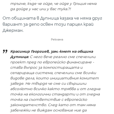
тръгне, къде че ойде, че ойде у Гръция нема
да дойде у нас или у вас тука.?!
От общината в Дупница казаха че няма друг
вариант за депо освен този парцел край
Джерман.
Реклама
Красимир Георгиев, зам.-кмет на община
Дупница:
С него вече реално сме спечелили
проект пред по европейско финансиране -
става въпрос за компостиращата и
сепарираща система, спечелили сме всички
видове дела, които инициативния комитет
заведе. Не твърдя че сме си свършили
абсолютно всичко както трябва и от гледна
точка на екологични стандарти и от гледна
точка на съответствие с европейско
законодателство. След като от там няма
забележки не виждам основание ние да