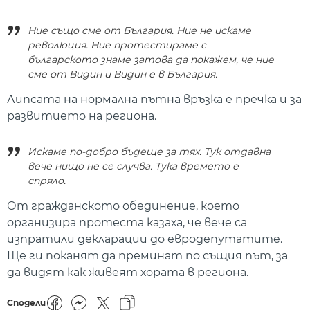
Ние също сме от България. Ние не искаме
революция. Ние протестираме с
българското знаме затова да покажем, че ние
сме от Видин и Видин е в България.
Липсата на нормална пътна връзка е пречка и за
развитието на региона.
Искаме по-добро бъдеще за тях. Тук отдавна
вече нищо не се случва. Тука времето е
спряло.
От гражданското обединение, което
организира протеста казаха, че вече са
изпратили декларации до евродепутатите.
Ще ги поканят да преминат по същия път, за
да видят как живеят хората в региона.
Сподели