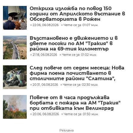
Откриха изложба по повод 150
години от Априлското въстание в
Обсерваторията в Рожен
22:06, 06.08.2026
Чете се за: 01:07 мин.
Възстановено е движението и в
двете посоки по АМ "Тракия" в
района на 69-тия километър
21:18, 06.08.2026
Чете се за: 01:02 мин.
След повече от седем месеца: Нова
фирма поема почистването в
столичните райони "Слатина",
"Подуяне" и "Изгрев"
20:31, 06.08.2026
Чете се за: 02:30 мин.
Повече от 8 часа продължава
борбата с пожара на АМ "Тракия"
при отбивката към Велинград
20:06, 06.08.2026
Чете се за: 01:50 мин.
Реклама