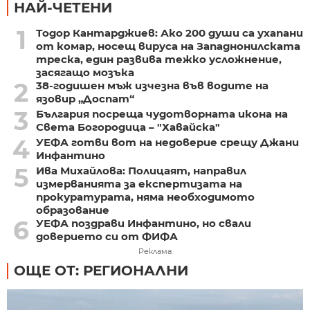
НАЙ-ЧЕТЕНИ
1
Тодор Кантарджиев: Ако 200 души са ухапани
от комар, носещ вируса на Западнонилската
треска, един развива тежко усложнение,
засягащо мозъка
2
38-годишен мъж изчезна във водите на
язовир „Доспат“
3
България посреща чудотворната икона на
Света Богородица – "Хавайска"
4
УЕФА готви вот на недоверие срещу Джани
Инфантино
5
Ива Михайлова: Полицаят, направил
измерванията за експертизата на
прокуратурата, няма необходимото
образование
6
УЕФА поздрави Инфантино, но свали
доверието си от ФИФА
Реклама
ОЩЕ ОТ: РЕГИОНАЛНИ