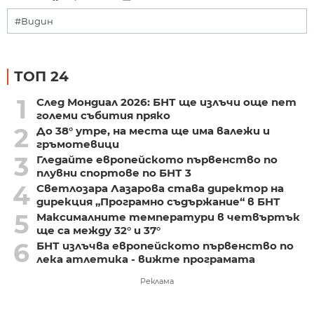
#Видин
ТОП 24
1
След Мондиал 2026: БНТ ще излъчи още пет
големи събития пряко
2
До 38° утре, на места ще има валежи и
гръмотевици
3
Гледайте европейското първенство по
плувни спортове по БНТ 3
4
Светлозара Лазарова става директор на
дирекция „Програмно съдържание“ в БНТ
5
Максималните температури в четвъртък
ще са между 32° и 37°
6
БНТ излъчва европейското първенство по
лека атлетика - вижте програмата
Реклама