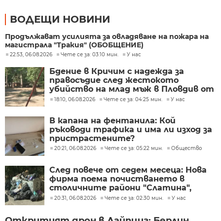
ВОДЕЩИ НОВИНИ
Продължават усилията за овладяване на пожара на
магистрала "Тракия" (ОБОБЩЕНИЕ)
22:53, 06.08.2026
Чете се за: 03:10 мин.
У нас
Бдение в Кричим с надежда за
правосъдие след жестокото
убийство на млад мъж в Пловдив от
тийнейджъри
18:10, 06.08.2026
Чете се за: 04:25 мин.
У нас
В капана на фентанила: Кой
ръководи трафика и има ли изход за
пристрастените?
20:21, 06.08.2026
Чете се за: 05:22 мин.
Общество
След повече от седем месеца: Нова
фирма поема почистването в
столичните райони "Слатина",
"Подуяне" и "Изгрев"
20:31, 06.08.2026
Чете се за: 02:30 мин.
У нас
Откритият дрон в Лайпциг: Берлин