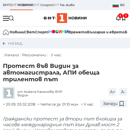
БНТ
БНТ
НОВИНИ
БНТ
Спорт
БНТ
На живо
BG
0
0
Новини
Свят
Спорт
Времето
България и еврото
Би
НАЗАД
Начало
Регионални
У нас
Протест във Видин за
автомагистрала, АПИ обеща
трилентов път
A+
A-
от Анжела Каменова, БНР
Видин
Запази
20:09, 03.02.2018
Чете се за: 01:10 мин.
У нас
Граждански протест за втори път блокира за
часове международния път към Дунав мост 2