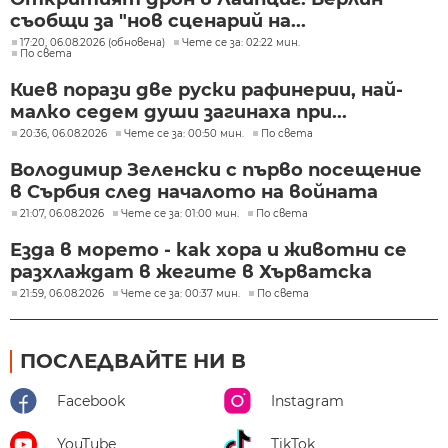
съобщи за "нов сценарий на...
17:20, 06.08.2026 (обновена)
Чете се за: 02:22 мин.
По света
Киев порази две руски рафинерии, най-
малко седем души загинаха при...
20:36, 06.08.2026
Чете се за: 00:50 мин.
По света
Володимир Зеленски с първо посещение
в Сърбия след началото на войната
21:07, 06.08.2026
Чете се за: 01:00 мин.
По света
Езда в морето - как хора и животни се
разхлаждат в жегите в Хърватска
21:59, 06.08.2026
Чете се за: 00:37 мин.
По света
ПОСЛЕДВАЙТЕ НИ В
Facebook
Instagram
YouTube
TikTok