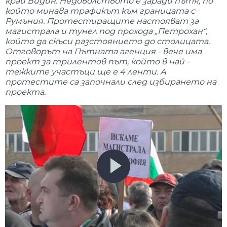
край Видин. Недоволството е заради пътя, по
който минава трафикът към границата с
Румъния. Протестиращите настояват за
магистрала и тунел под прохода „Петрохан“,
който да скъси разстоянието до столицата.
Отговорът на Пътната агенция - вече има
проект за трилентов път, който в най -
тежките участъци ще е 4 ленти. А
протестите са започнали след избирането на
проекта.