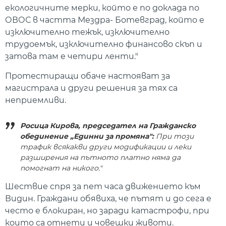
екологичните мерки, който е по доклада по
ОВОС в частта Мездра- Ботевград, който е
изключително тежък, изключително
трудоемък, изключително финансово скъп и
затова там е четири ленти."
Протестиращи обаче настояват за
магистрала и други решения за тях са
неприемливи.
Росица Кирова, председател на Гражданско
обединение „Единни за промяна":
При този
трафик всякакви други модификации и леки
разширения на пътното платно няма да
помогнат на никого."
Шествие спря за пет часа движението към
Видин. Граждани обявиха, че пътят и до сега е
често е блокиран, но заради катастрофи, при
които са отнети и човешки животи.