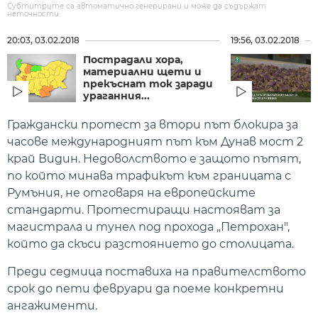
Субтитрите са автоматично генерирани и може да съдържат
неточности.
20:03, 03.02.2018
19:56, 03.02.2018
Пострадали хора,
материални щети и
прекъснат ток заради
ураганния...
Граждански протест за втори път блокира за
часове международният път към Дунав мост 2
край Видин. Недоволството е защото пътят,
по който минава трафикът към границата с
Румъния, не отговаря на европейските
стандарти. Протестиращи настояват за
магистрала и тунел под прохода „Петрохан",
който да скъси разстоянието до столицата.
Преди седмица поставиха на правителството
срок до пети февруари да поеме конкретни
ангажименти.