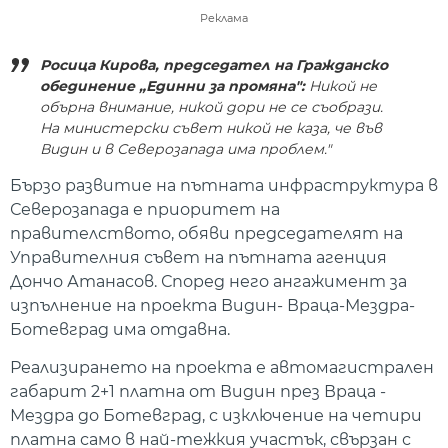
Реклама
Росица Кирова, председател на Гражданско
обединение „Единни за промяна":
Никой не
обърна внимание, никой дори не се съобрази.
На министерски съвет никой не каза, че във
Видин и в Северозапада има проблем."
Бързо развитие на пътната инфраструктура в
Северозапада е приоритет на
правителството, обяви председателят на
Управителния съвет на пътната агенция
Дончо Атанасов. Според него ангажимент за
изпълнение на проекта Видин- Враца-Мездра-
Ботевград има отдавна.
Реализирането на проекта е автомагистрален
габарит 2+1 платна от Видин през Враца -
Мездра до Ботевград, с изключение на четири
платна само в най-тежкия участък, свързан с