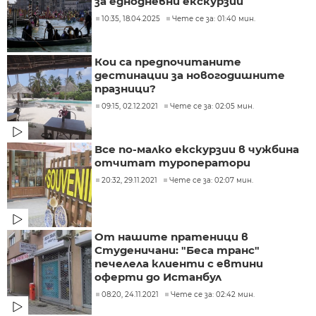
за еднодневни екскурзии
10:35, 18.04.2025
Чете се за: 01:40 мин.
Кои са предпочитаните
дестинации за новогодишните
празници?
09:15, 02.12.2021
Чете се за: 02:05 мин.
Все по-малко екскурзии в чужбина
отчитат туроператори
20:32, 29.11.2021
Чете се за: 02:07 мин.
От нашите пратеници в
Студеничани: "Беса транс"
печелела клиенти с евтини
оферти до Истанбул
08:20, 24.11.2021
Чете се за: 02:42 мин.