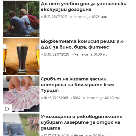
До пет учебни дни за ученически
екскурзии догодина
15:21, 26.07.2021
Чете се за: 01:25 мин.
Бюджетната комисия реши: 9%
ДДС за вино, бира, фитнес
13:30, 29.07.2020
Чете се за: 01:00 мин.
Сривът на лирата засили
интереса на българите към
Турция
18:46, 13.08.2018
5967
Чете се за: 00:43 мин.
Училищата и ръководителите
избират лагерите за отдих на
децата
17:57, 03.04.2016
Чете се за: 00:16 мин.