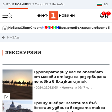
БНТ
БНТ
НОВИНИ
БНТ
Спорт
БНТ
На живо
BG
2
0
Новини
Свят
Спорт
Времето
България и еврото
Би
НАЗАД
#ЕКСКУРЗИИ
Туроператори у нас се опасяват
от масови откази на резервирани
почивки в Близкия изток
20:34, 22.06.2025
Чете се за: 02:47 мин.
Срещу 10 евро: Властите във
Венеция удвоиха входната такса