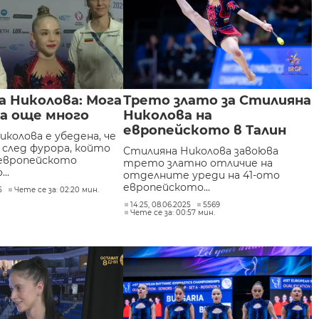
 Николова: Мога
Трето злато за Стилияна
а още много
Николова на
европейското в Талин
колова е убедена, че
 след фурора, който
Стилияна Николова завоюва
 европейското
трето златно отличие на
..
отделните уреди на 41-ото
европейското...
5
Чете се за: 02:20 мин.
14:25, 08.06.2025
5569
Чете се за: 00:57 мин.