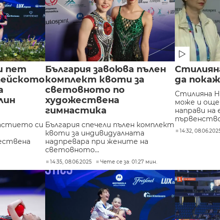
и пет
България завоюва пълен
Стилияна
пейското
комплект квоти за
да покаж
а
световното по
Стилияна Ни
лин
художествена
може и още
гимнастика
направи на
първенство.
частието си
България спечели пълен комплект
14:32, 08.06.202
квоти за индивидуалната
ествена
надпревара при жените на
световното...
14:35, 08.06.2025
Чете се за: 01:27 мин.