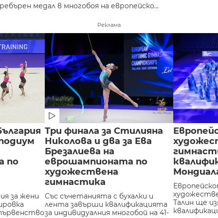
ебърен медал в многобоя на европейско...
Реклама
България
Три финала за Стилияна
Европей
 подиум
Николова и два за Ева
художес
Брезалиева на
гимнаст
а по
еврошампионата по
квалифик
художествена
Мондиала
гимнастика
Европейско
художестве
ия за жени
Със съчетанията с бухалки и
Талин ще из
ировка
лента завърши квалификацията
квалификация
първенство
за индивидуалния многобой на 41-