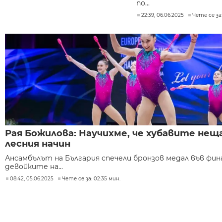
по...
22:39, 06.06.2025
Чете се за:
Рая Божилова: Научихме, че хубавите неща
лесния начин
Ансамбълът на България спечели бронзов медал във фин
девойките на...
08:42, 05.06.2025
Чете се за: 02:35 мин.