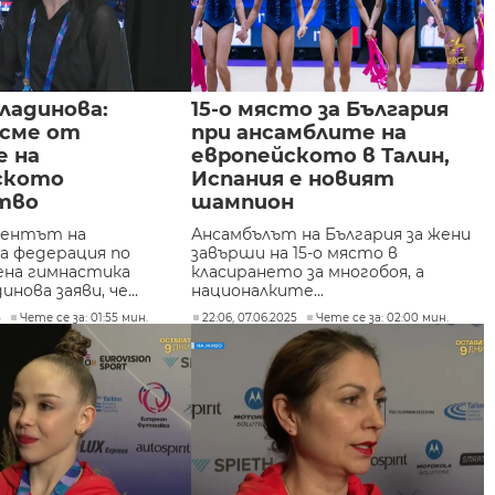
ладинова:
15-о място за България
 сме от
при ансамблите на
е на
европейското в Талин,
ското
Испания е новият
тво
шампион
дентът на
Ансамбълът на България за жени
а федерация по
завърши на 15-о място в
на гимнастика
класирането за многобоя, а
нова заяви, че...
националките...
5
Чете се за: 01:55 мин.
22:06, 07.06.2025
Чете се за: 02:00 мин.