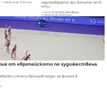
надпреварата при жените на 41-
5
Чете се за: 01:22 мин.
ото...
14:43, 05.06.2025 (обновена)
Чете се за: 02:20 мин.
ария от европейското по художествена
евойки спечели бронзов медал на финала в
.
н.