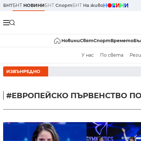
БНТ
БНТ
НОВИНИ
БНТ
Спорт
БНТ
На живо
Новини
Свят
Спорт
Времето
Бъ
У нас
По света
Реги
ИЗВЪНРЕДНО
РУМЕН Р
#ЕВРОПЕЙСКО ПЪРВЕНСТВО ПО 