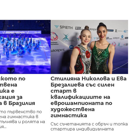
ското по
Стилияна Николова и Ева
твена
Брезалиева със силен
ика е
старт в
ация за
квалификациите на
 в Бразилия
еврошампионата по
художествена
то първенство по
гимнастика
на гимнастика в
пълнява и ролята на
Със съчетанията с обръч и топка
...
стартира индивидуалната