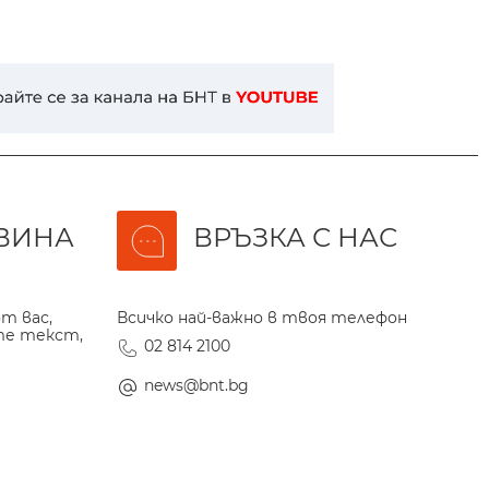
ВИНА
ВРЪЗКА С НАС
т вас,
Всичко най-важно в твоя телефон
те текст,
02 814 2100
news@bnt.bg