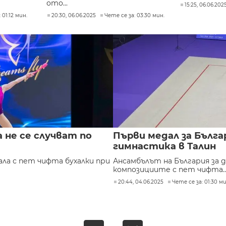
ото...
15:25, 06.06.202
 01:12 мин.
20:30, 06.06.2025
Чете се за: 03:30 мин.
 не се случват по
Първи медал за Бълг
гимнастика в Талин
ала с пет чифта бухалки при
Ансамбълът на България за д
композициите с пет чифта..
20:44, 04.06.2025
Чете се за: 01:30 ми
»