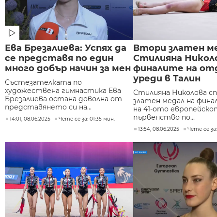
Ева Брезалиева: Успях да
Втори златен ме
се представя по един
Стилияна Никол
много добър начин за мен
финалите на от
уреди в Талин
Състезателката по
художествена гимнастика Ева
Стилияна Николова сп
Брезалиева остана доволна от
златен медал на фина
представянето си на...
на 41-ото европейско
първенство по...
14:01, 08.06.2025
Чете се за: 01:35 мин.
13:54, 08.06.2025
Чете се за: