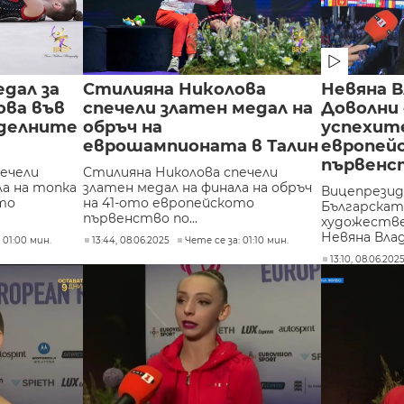
дал за
Стилияна Николова
Невяна В
ова във
спечели златен медал на
Доволни
делните
обръч на
успехит
еврошампионата в Талин
европей
първенс
ечели
Стилияна Николова спечели
ла на топка
златен медал на финала на обръч
Вицепрези
то
на 41-ото европейското
Българскат
първенство по...
художестве
Невяна Влади
 01:00 мин.
13:44, 08.06.2025
Чете се за: 01:10 мин.
13:10, 08.06.202