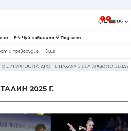
3
0
BG
ено
Чуй новините
Подкаст
ост и правосъдие
Още
Н Е НАХЛУЛ В БЪЛГАРСКОТО ВЪЗДУШНО ПРОСТРАНСТВО * 
АЛИН 2025 Г.