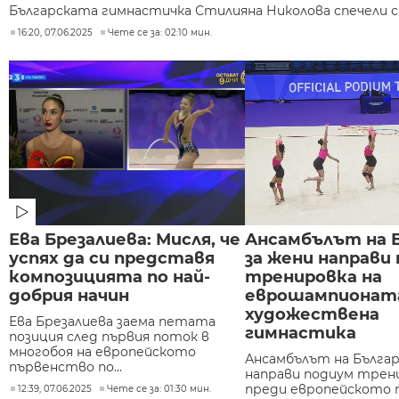
Българската гимнастичка Стилияна Николова спечели ср
16:20, 07.06.2025
Чете се за: 02:10 мин.
Ева Брезалиева: Мисля, че
Ансамбълът на 
успях да си представя
за жени направи
композицията по най-
тренировка на
добрия начин
еврошампионат
художествена
Ева Брезалиева заема петата
гимнастика
позиция след първия поток в
многобоя на европейското
Ансамбълът на Българ
първенство по...
направи подиум трен
преди европейското 
12:39, 07.06.2025
Чете се за: 01:30 мин.