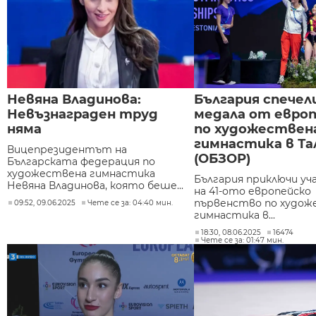
Невяна Владинова:
България спечел
Невъзнаграден труд
медала от евро
няма
по художествен
гимнастика в Та
Вицепрезидентът на
(ОБЗОР)
Българската федерация по
художествена гимнастика
България приключи у
Невяна Владинова, която беше...
на 41-ото европейско
първенство по худож
09:52, 09.06.2025
Чете се за: 04:40 мин.
гимнастика в...
18:30, 08.06.2025
16474
Чете се за: 01:47 мин.