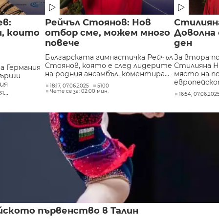
в:
Рейчъл Стоянов: Нов
Стилиян
, които
отбор сме, можем много
Доволна
повече
ден
Българската гимнастичка Рейчъл
За втора п
Стоянов, която е след лидерите
Стилияна Н
а Германия
на родния ансамбъл, коментира...
място на п
върши
европейско
ия
18:17, 07.06.2025
5100
...
Чете се за: 02:00 мин.
16:54, 07.06.202
йското първенство в Талин