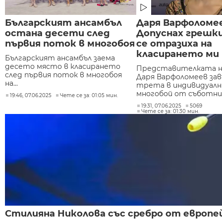
Българският ансамбъл
Даря Варфоломее
остана десети след
Допуснах грешки
първия поток в многобоя
се отразиха на
класирането ми
Българският ансамбъл заема
десето място в класирането
Представителката н
след първия поток в многобоя
Даря Варфоломеев за
на...
трета в индивидуалн
многобой от съботния
19:46, 07.06.2025
Чете се за: 01:05 мин.
19:31, 07.06.2025
5069
Чете се за: 01:30 мин.
Стилияна Николова със сребро от европе