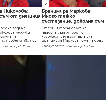
а Николова:
Бранимира Маркова:
 съм от днешния
Много тежко
състезание, доволна съм
оредна година
Старши треньорът на
иколова заслужи
националния отбор по
одиума на
художествена гимнастика
то първенство по...
Бранимира Маркова коментира...
5
Чете се за: 01:12 мин.
16:34, 07.06.2025
Чете се за: 01:40 мин.