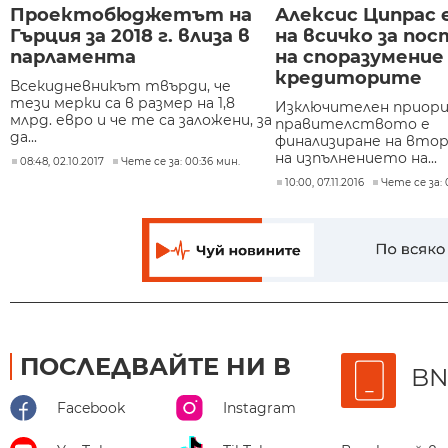
Проектобюджетът на
Алексис Ципрас 
Гърция за 2018 г. влиза в
на всичко за по
парламента
на споразумение
кредиторите
Всекидневникът твърди, че
тези мерки са в размер на 1,8
Изключителен приор
млрд. евро и че те са заложени, за
правителството е
да...
финализиране на вто
на изпълнението на...
08:48, 02.10.2017
Чете се за: 00:36 мин.
10:00, 07.11.2016
Чете се за: 
ПОСЛЕДВАЙТЕ НИ В
BN
Facebook
Instagram