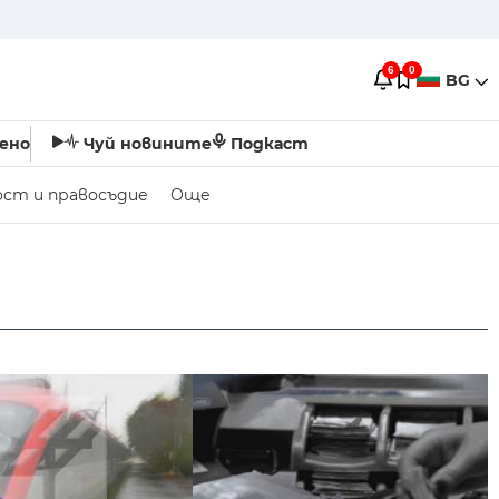
6
0
BG
ено
Чуй новините
Подкаст
ост и правосъдие
Още