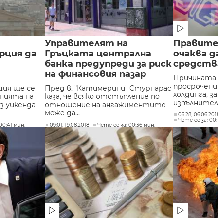
Управителят на
Правите
рция да
Гръцката централна
очаква д
м
банка предупреди за риск
средств
на финансовия пазар
Причината 
просрочени
ия ще се
Пред в. "Катимерини" Стурнарас
холдинга, з
нията на
каза, че всяко отстъпление по
изпълнител.
 уикенда
отношение на ангажиментите
може да...
06:28, 06.06.20
Чете се за: 00:
00:41 мин.
09:01, 19.08.2018
Чете се за: 00:36 мин.