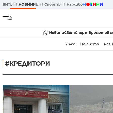
БНТ
БНТ
НОВИНИ
БНТ
Спорт
БНТ
На живо
Новини
Свят
Спорт
Времето
Бъ
У нас
По света
Реги
#КРЕДИТОРИ