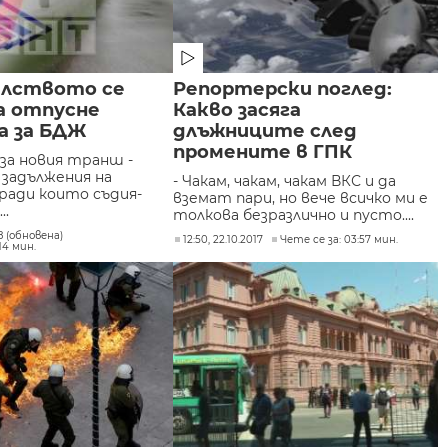
лството се
Репортерски поглед:
а отпусне
Какво засяга
а за БДЖ
длъжниците след
промените в ГПК
за новия транш -
 задължения на
- Чакам, чакам, чакам ВКС и да
аради които съдия-
вземат пари, но вече всичко ми е
..
толкова безразлично и пусто....
18 (обновена)
12:50, 22.10.2017
Чете се за: 03:57 мин.
14 мин.