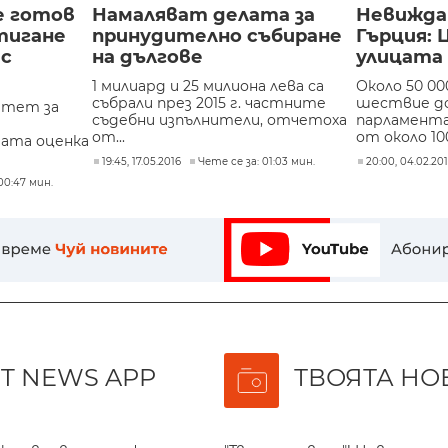
е готов
Намаляват делата за
Невижда
стигане
принудително събиране
Гърция: 
 с
на дългове
улицата
1 милиард и 25 милиона лева са
Около 50 00
събрали през 2015 г. частните
шествие до
итет за
съдебни изпълнители, отчетоха
парламента
от...
от около 100
рата оценка
19:45, 17.05.2016
Чете се за: 01:03 мин.
20:00, 04.02.20
00:47 мин.
T NEWS APP
ТВОЯТА НО