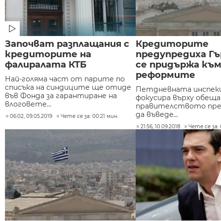
Започват разплащания с
Кредиторите
кредиторите на
предупредиха Гъ
фалиралата КТБ
се придържа къ
реформите
Най-голяма част от парите по
списъка на синдиците ще отиде
Петдневната инспекц
във Фонда за гарантиране на
фокусира върху обеща
влоговете...
правителството през
да въведе...
06:02, 09.05.2019
Чете се за: 00:21 мин.
21:56, 10.09.2018
Чете се за: 