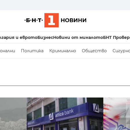
лгария и еврото
Бизнес
Новини от миналото
БНТ Провер
онални
Политика
Криминално
Общество
Сигурн