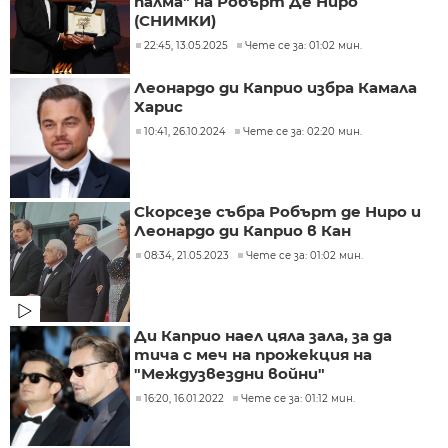
палма" на Робърт Де Ниро
(СНИМКИ)
22:45, 13.05.2025
Чете се за: 01:02 мин.
Леонардо ди Каприо избра Камала
Харис
10:41, 26.10.2024
Чете се за: 02:20 мин.
Скорсезе събра Робърт де Ниро и
Леонардо ди Каприо в Кан
08:34, 21.05.2023
Чете се за: 01:02 мин.
Ди Каприо наел цяла зала, за да
тича с меч на прожекция на
"Междузвездни войни"
16:20, 16.01.2022
Чете се за: 01:12 мин.