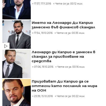
17:37, 17.11.2016
Чете се за: 00:12 мин.
Името на Леонардо Ди Каприо
замесено във финансов скандал
17:54, 19.10.2016
Чете се за: 00:35 мин.
Леонардо ди Каприо е замесен в
скандал за присвояване на
средства
07:06, 19.10.2016
Чете се за: 00:16 мин.
Призовават Ди Каприо да се
оттегли като посланик на мира
на ООН
23:39, 15.10.2016
Чете се за: 00:22 мин.