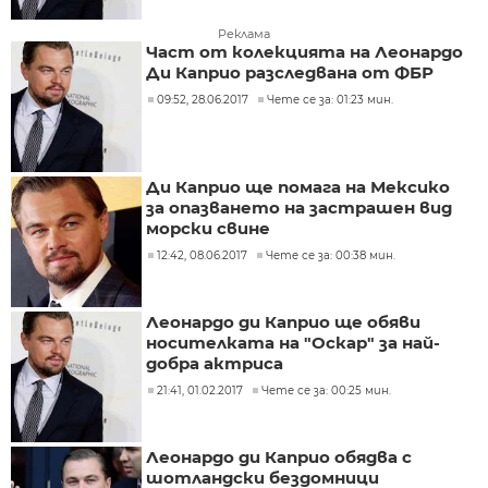
Реклама
Част от колекцията на Леонардо
Ди Каприо разследвана от ФБР
09:52, 28.06.2017
Чете се за: 01:23 мин.
Ди Каприо ще помага на Мексико
за опазването на застрашен вид
морски свине
12:42, 08.06.2017
Чете се за: 00:38 мин.
Леонардо ди Каприо ще обяви
носителката на "Оскар" за най-
добра актриса
21:41, 01.02.2017
Чете се за: 00:25 мин.
Леонардо ди Каприо обядва с
шотландски бездомници