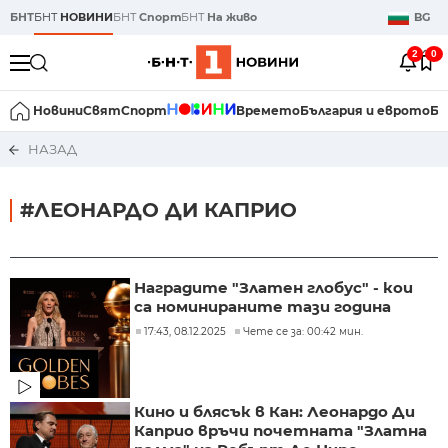
БНТ
БНТ
НОВИНИ
БНТ
Спорт
БНТ
На живо
BG
2
0
Новини
Свят
Спорт
Времето
България и еврото
Би
НАЗАД
#ЛЕОНАРДО ДИ КАПРИО
Наградите "Златен глобус" - кои
са номинираните тази година
17:43, 08.12.2025
Чете се за: 00:42 мин.
Кино и блясък в Кан: Леонардо Ди
Каприо връчи почетната "Златна