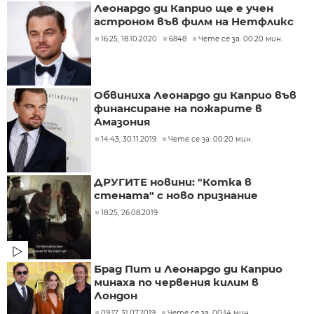
Леонардо ди Каприо ще е учен
астроном във филм на Нетфликс
16:25, 18.10.2020
6848
Чете се за: 00:20 мин.
Обвиниха Леонардо ди Каприо във
финансиране на пожарите в
Амазония
14:43, 30.11.2019
Чете се за: 00:20 мин.
ДРУГИТЕ новини: "Котка в
стената" с ново признание
18:25, 26.08.2019
Брад Пит и Леонардо ди Каприо
минаха по червения килим в
Лондон
09:17, 31.07.2019
Чете се за: 00:14 мин.