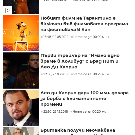
Новият филм на Тарантино е
включен във филмовата програма
на фестивала в Кан
16:48, 02.05.2019
Чете се за: 00:29 мин.
Първи трейлър на "Имало едно
време в Холивуд" с Брад Пит и
Лео Ди Каприо
22:58, 23.03.2019
Чете се за: 00:29 мин.
Лео ди Каприо дари 100 млн. долара
за борба с климатичните
промени
22:30, 23.12.2018
Чете се за: 00:20 мин.
Британка получи неочаквана