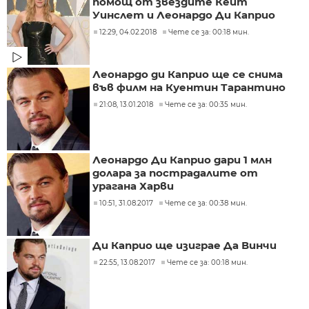
помощ от звездите Кейт
Уинслет и Леонардо Ди Каприо
12:29, 04.02.2018
Чете се за: 00:18 мин.
Леонардо ди Каприо ще се снима
във филм на Куентин Тарантино
21:08, 13.01.2018
Чете се за: 00:35 мин.
Леонардо Ди Каприо дари 1 млн
долара за пострадалите от
урагана Харви
10:51, 31.08.2017
Чете се за: 00:38 мин.
Ди Каприо ще изиграе Да Винчи
22:55, 13.08.2017
Чете се за: 00:18 мин.