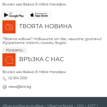
Всичко най-важно в твоя телефон
ТВОЯТА НОВИНА
"Твоята новина"! Новините от вас, нашите зрители!
Изпратете текст, снимки, видео.
Изпрати
ВРЪЗКА С НАС
Всичко най-важно в твоя телефон
02 814 2100
news@bnt.bg
Общи условия за ползване
Обратна връзка
СЕМ
ECPT