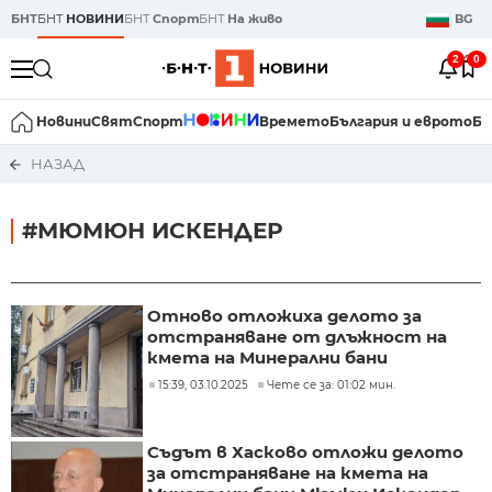
БНТ
БНТ
НОВИНИ
БНТ
Спорт
БНТ
На живо
BG
2
0
Новини
Свят
Спорт
Времето
България и еврото
Би
НАЗАД
#МЮМЮН ИСКЕНДЕР
Отново отложиха делото за
отстраняване от длъжност на
кмета на Минерални бани
15:39, 03.10.2025
Чете се за: 01:02 мин.
Съдът в Хасково отложи делото
за отстраняване на кмета на