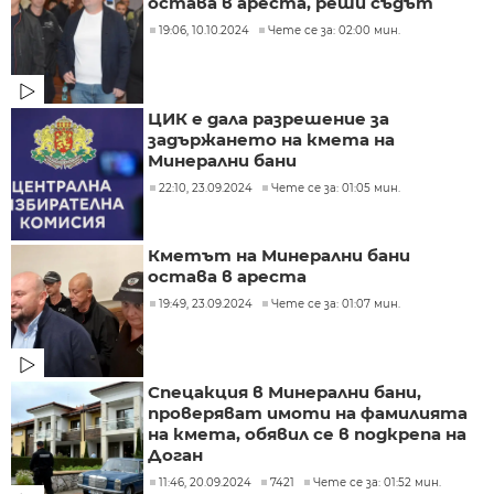
остава в ареста, реши съдът
19:06, 10.10.2024
Чете се за: 02:00 мин.
ЦИК е дала разрешение за
задържането на кмета на
Минерални бани
22:10, 23.09.2024
Чете се за: 01:05 мин.
Кметът на Минерални бани
остава в ареста
19:49, 23.09.2024
Чете се за: 01:07 мин.
Спецакция в Минерални бани,
проверяват имоти на фамилията
на кмета, обявил се в подкрепа на
Доган
11:46, 20.09.2024
7421
Чете се за: 01:52 мин.