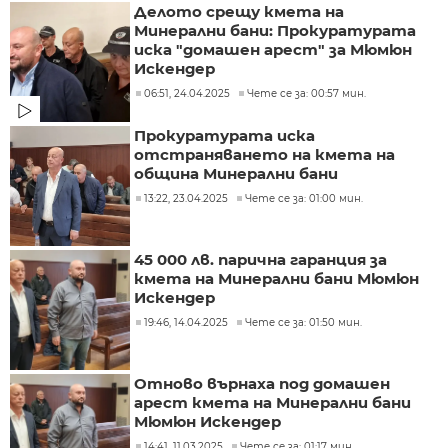
Делото срещу кмета на
Минерални бани: Прокуратурата
иска "домашен арест" за Мюмюн
Искендер
06:51, 24.04.2025
Чете се за: 00:57 мин.
Прокуратурата иска
отстраняването на кмета на
община Минерални бани
13:22, 23.04.2025
Чете се за: 01:00 мин.
45 000 лв. парична гаранция за
кмета на Минерални бани Мюмюн
Искендер
19:46, 14.04.2025
Чете се за: 01:50 мин.
Отново върнаха под домашен
арест кмета на Минерални бани
Мюмюн Искендер
14:41, 11.03.2025
Чете се за: 01:17 мин.