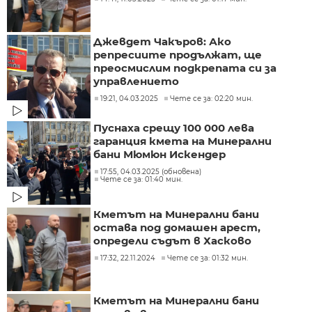
Джевдет Чакъров: Ако
репресиите продължат, ще
преосмислим подкрепата си за
управлението
19:21, 04.03.2025
Чете се за: 02:20 мин.
Пуснаха срещу 100 000 лева
гаранция кмета на Минерални
бани Мюмюн Искендер
17:55, 04.03.2025 (обновена)
Чете се за: 01:40 мин.
Кметът на Минерални бани
остава под домашен арест,
определи съдът в Хасково
17:32, 22.11.2024
Чете се за: 01:32 мин.
Кметът на Минерални бани