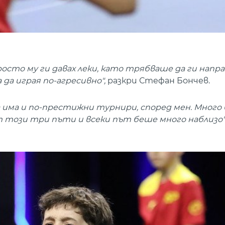
просто му ги давах леки, като трябваше да ги напра
да играя по-агресивно",
разкри Стефан Бончев.
 има и по-престижни турнири, според мен. Много 
 този три пъти и всеки път беше много наблизо"