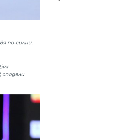
вя по-силни.
бях
, сподели