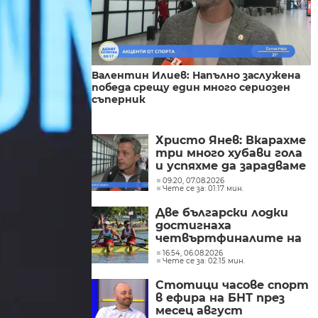
Валентин Илиев: Напълно заслужена
победа срещу един много сериозен
съперник
Христо Янев: Вкарахме
три много хубави гола
и успяхме да зарадваме
цяла България
09:20, 07.08.2026
Чете се за: 01:17 мин.
Две български лодки
достигнаха
четвъртфиналите на
световното
16:54, 06.08.2026
Чете се за: 02:15 мин.
първенство по гребане
в Пловдив
Стотици часове спорт
в ефира на БНТ през
месец август