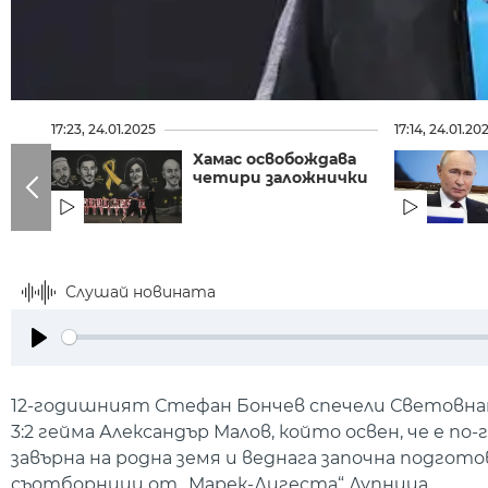
17:23, 24.01.2025
17:14, 24.01.20
Хамас освобождава
четири заложнички
Слушай новината
Play
12-годишният Стефан Бончев спечели Световната
3:2 гейма Александър Малов, който освен, че е п
завърна на родна земя и веднага започна подгото
съотборници от „Марек-Дигеста“ Дупница.