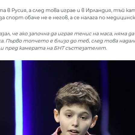
 в Русия, а след това играе и в Ирландия, тъй ка
 спорт обаче не е негов, а се налага по медицинс
ал, че ако започна да играя тенис на маса, няма да
са. Първо топчето е близо до теб, след това надал
ли пред камерата на БНТ състезателят.