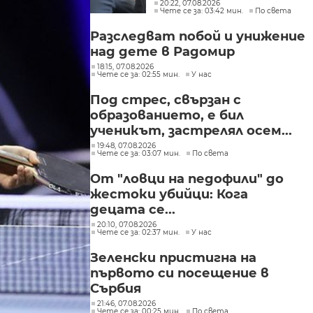
Михайлова да се лекува
20:22, 07.08.2026
Чете се за: 03:42 мин.
По света
в България
Разследват побой и унижение
над дете в Радомир
18:15, 07.08.2026
Чете се за: 02:55 мин.
У нас
Под стрес, свързан с
образованието, е бил
ученикът, застрелял осем...
19:48, 07.08.2026
Чете се за: 03:07 мин.
По света
От "ловци на педофили" до
жестоки убийци: Кога
децата се...
20:10, 07.08.2026
Чете се за: 02:37 мин.
У нас
Зеленски пристигна на
първото си посещение в
Сърбия
21:46, 07.08.2026
Чете се за: 00:25 мин.
По света