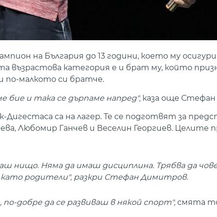
мпион на България до 13 години, което му осигури
а възрастова категория е и брат му, който призн
ди по-малкото си братче.
 ме бие и така се дърпаме напред",
каза още Стефан 
Дигестаса са на лагер. Те се подготвят за пре
ва, Любомир Ганчев и Веселин Георгиев. Целите п
ш нищо. Няма да имаш дисциплина. Трябва да чове
а като родители", разкри Стефан Димитров.
е, по-добре да се развиваш в някой спорт",
смята то