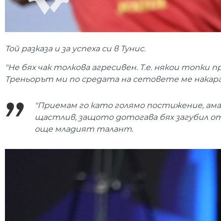
Той разказа и за успеха си в Тунис.
"Не бях чак толкова агресивен. Т.е. някои топки 
Треньорът ми по средата на сетовете ме накара 
"Приемам го като голямо постижение, ама
щастлив, защото дотогава бях загубил от
още младият талант.