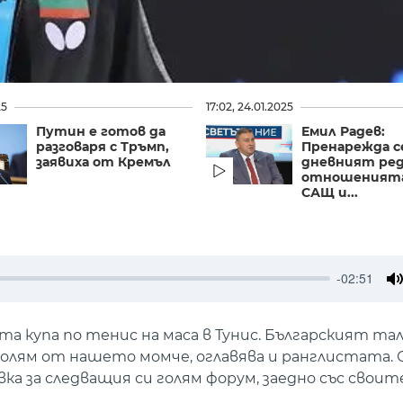
25
17:02, 24.01.2025
Путин е готов да
Емил Радев:
разговаря с Тръмп,
Пренарежда с
заявиха от Кремъл
дневният ред
отношеният
САЩ и...
-02:51
M
 купа по тенис на маса в Тунис. Българският та
о-голям от нашето момче, оглавява и ранглистата.
вка за следващия си голям форум, заедно със своит