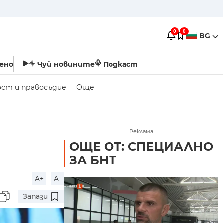
0
0
BG
ено
Чуй новините
Подкаст
ост и правосъдие
Още
Реклама
ОЩЕ ОТ: СПЕЦИАЛНО
ЗА БНТ
A+
A-
Запази