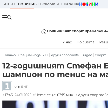
БНТ
БНТ
НОВИНИ
БНТ
Спорт
БНТ
На живо
Новини
Свят
Спорт
Времето
Бъ
У нас
По света
Реги
Начало
Специално за БНТ
Други спортове
Видео
Спорт
12-годишният Стефан 
шампион по тенис на мас
от
БНТ
17:45, 24.01.2025
Чете се за: 03:15 мин.
Други спортов