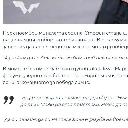
През ноември миналата година, Стефан стана ша
националния отбор на страната ни. В по-голямат
започнал да играе тенис на маса, само за да побе
"Аз искам да го бия. Като го бия, той иска мен да
В момента момчетата от дупнишкия клуб Марек-
форуми заедно със своите треньори Емилия Ганче
ясни, а желанието за победа силно.
"Без треньор ти нямаш надграждане. Няма
до теб. Може да сте приятели, може да с
"Да си онлайн, да си на телефона е загуба на врем