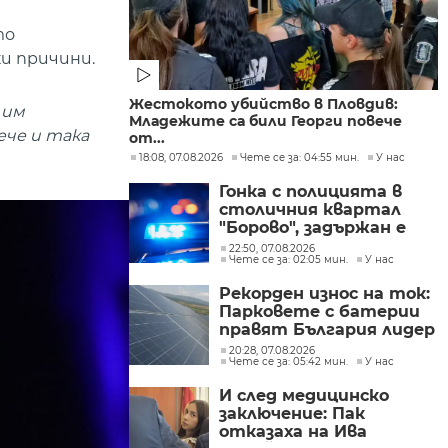
то
ки причини.
Жестокото убийство в Пловдив:
 им
Младежите са били Георги повече
ече и така
от...
18:08, 07.08.2026
Чете се за: 04:55 мин.
У нас
Гонка с полицията в
столичния квартал
"Борово", задържан е
мъж, у когото са
22:50, 07.08.2026
Чете се за: 02:05 мин.
У нас
намерени 460 000 евро
Рекорден износ на ток:
Парковете с батерии
правят България лидер
на пазара
20:28, 07.08.2026
Чете се за: 05:42 мин.
У нас
И след медицинско
заключение: Пак
отказаха на Ива