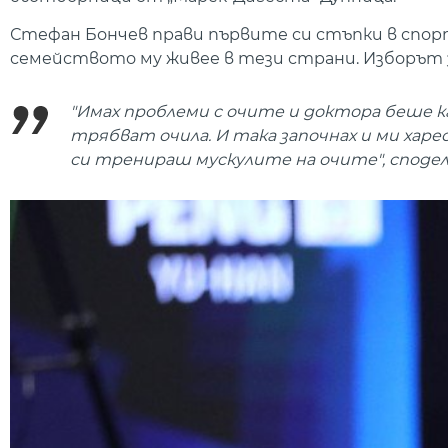
Стефан Бончев прави първите си стъпки в спорта
семейството му живее в тези страни. Изборът за
"Имах проблеми с очите и доктора беше каз
трябват очила. И така започнах и ми харе
си тренираш мускулите на очите", споде