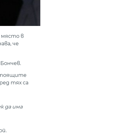
 място в
ава, че
Бончев.
дстоящите
ред тях са
к да има
й.