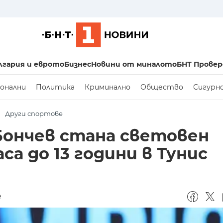
лгария и еврото
Бизнес
Новини от миналото
БНТ Провер
онални
Политика
Криминално
Общество
Сигурн
Други спортове
Бончев стана световен
а до 13 години в Тунис
е