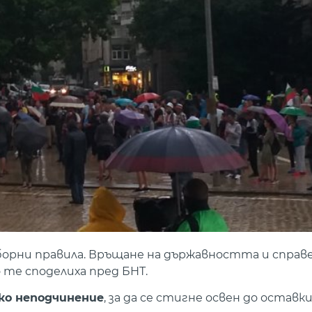
изборни правила. Връщане на държавността и спра
те споделиха пред БНТ.
ко неподчинение
, за да се стигне освен до оставки