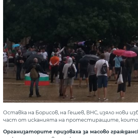
Оставка на Борисов, на Гешев, ВНС, изяло нови 
част от исканията на протестиращите, които 
Организаторите призоваха за масово гражданс