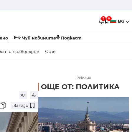
5
0
BG
ено
Чуй новините
Подкаст
ост и правосъдие
Още
Реклама
ОЩЕ ОТ: ПОЛИТИКА
A+
A-
Запази