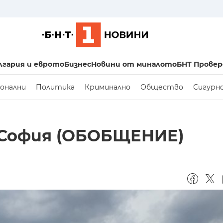
лгария и еврото
Бизнес
Новини от миналото
БНТ Провер
онални
Политика
Криминално
Общество
Сигурн
в София (ОБОБЩЕНИЕ)