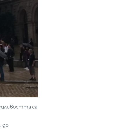
ведливостта са
, до