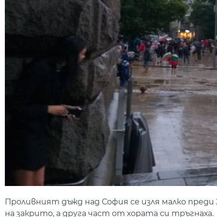
Проливният дъжд над София се изля малко преди
на закрито, а друга част от хората си тръгнаха.