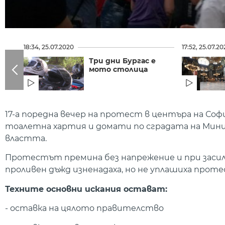
18:34, 25.07.2020
17:52, 25.07.2
Три дни Бургас е
мото столица
17-а поредна вечер на протест в центъра на Со
тоалетна хартия и домати по сградата на Мини
властта.
Протестът премина без напрежение и при засиле
проливен дъжд изненадаха, но не уплашиха про
Техните основни искания остават:
- оставка на цялото правителство