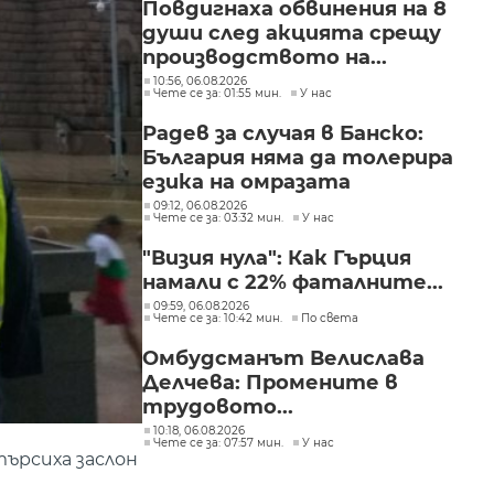
Повдигнаха обвинения на 8
души след акцията срещу
производството на...
10:56, 06.08.2026
Чете се за: 01:55 мин.
У нас
Радев за случая в Банско:
България няма да толерира
езика на омразата
09:12, 06.08.2026
Чете се за: 03:32 мин.
У нас
"Визия нула": Как Гърция
намали с 22% фаталните...
09:59, 06.08.2026
Чете се за: 10:42 мин.
По света
Омбудсманът Велислава
Делчева: Промените в
трудовото...
10:18, 06.08.2026
Чете се за: 07:57 мин.
У нас
ърсиха заслон