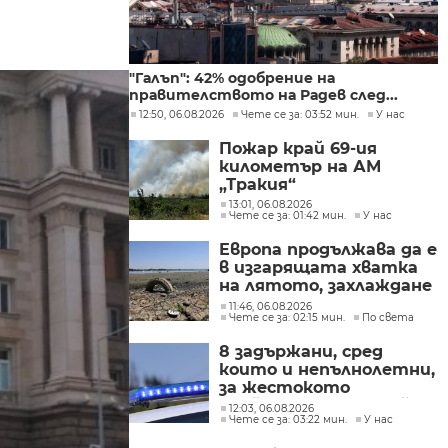
"Галъп": 42% одобрение на
правителството на Радев след...
12:50, 06.08.2026
Чете се за: 03:52 мин.
У нас
Пожар край 69-ия
километър на АМ
„Тракия“
13:01, 06.08.2026
Чете се за: 01:42 мин.
У нас
Европа продължава да е
в изгарящата хватка
на лятото, захлаждане
се очаква в края на
11:46, 06.08.2026
Чете се за: 02:15 мин.
По света
седмицата
8 задържани, сред
които и непълнолетни,
за жестокото
убийство след побой на
12:03, 06.08.2026
Чете се за: 03:22 мин.
У нас
млад мъж в Пловдив