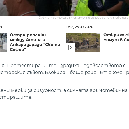
Субтитрите са автоматично генерирани и може да 
020
17:12, 25.07.2020
Остри реплики
Откриха с
между Атина и
мамут в С
Анкара заради "Света
София"
фия. Протестиращите изразиха недоволството си 
стерския съвет. Блокиран беше районът около Тр
ни мерки за сигурност, а силната гръмотевична 
тестиращите.