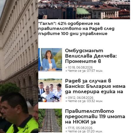
"Галъп": 42% одобрение на
правителството на Радев след
първите 100 дни управление
Омбудсманът
Велислава Делчева:
Промените в
трудовото
10:18, 06.08.2026
Чете се за: 07:57 мин.
законодателство не
могат да се правят
Радев за случая в
през бюджета
Банско: България няма
да толерира езика на
омразата
09:12, 06.08.2026
Чете се за: 03:32 мин.
Правителството
предостави 119 имота
на НКЖИ за
модернизацията на
17:15, 05.08.2026
Чете се за: 01:20 мин.
железопътната линия