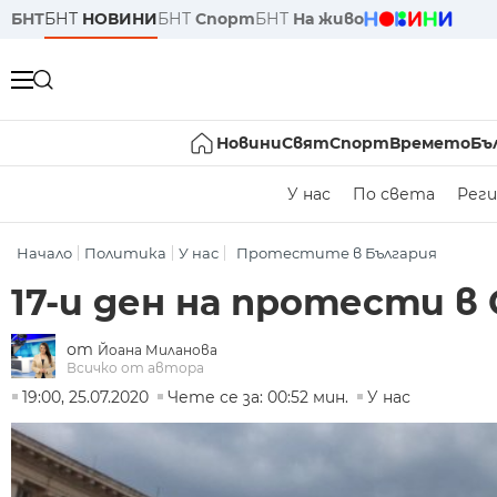
БНТ
БНТ
НОВИНИ
БНТ
Спорт
БНТ
На живо
Новини
Свят
Спорт
Времето
Бъ
У нас
По света
Реги
Начало
Политика
У нас
Протестите в България
17-и ден на протести 
от
Йоана Миланова
Всичко от автора
19:00, 25.07.2020
Чете се за: 00:52 мин.
У нас