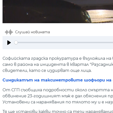
Слушай новината
Play
Софийската градска прокуратура е възложила н
само в района на инцидента в квартал "Разсадник
свидетели, като се издирват още лица.
Синдикатът на таксиметровите шофьори на с
От СГП съобщиха подробности около смъртта н
обвинение 23-годишният мъж е дал обяснения пр
Установени са наранявания по тялото му и е на
Тя ще установи какви точно са тези наранявания 