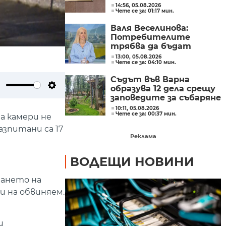
срещу текстове в
14:56, 05.08.2026
Чете се за: 01:17 мин.
бюджет 2026 г.
Валя Веселинова:
Потребителите
трябва да бъдат
разумни, да не се
13:00, 05.08.2026
Чете се за: 04:10 мин.
подлъгват по ниската
цена
Съдът във Варна
образува 12 дела срещу
ute
Settings
заповедите за събаряне
на сгради в "Баба
10:11, 05.08.2026
Чете се за: 00:37 мин.
Алино"
а камери не
азпитани са 17
Реклама
ВОДЕЩИ НОВИНИ
гането на
и на обвиняем.
и