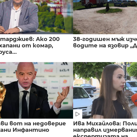
нтарджиев: Ако 200
38-годишен мъж изч
хапани от комар,
водите на язовир „
уса...
ви вот на недоверие
Ива Михайлова: Пол
ани Инфантино
направил измервани
експертизата на...