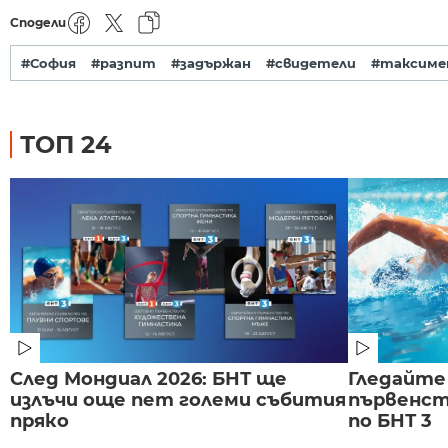
Сподели
#София
#разпит
#задържан
#свидетели
#таксиме
ТОП 24
След Мондиал 2026: БНТ ще
Гледайте
излъчи още пет големи събития
първенст
пряко
по БНТ 3