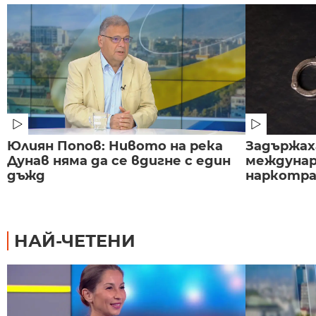
Юлиян Попов: Нивото на река
Задържаха
Дунав няма да се вдигне с един
междунар
дъжд
наркотраф
НАЙ-ЧЕТЕНИ