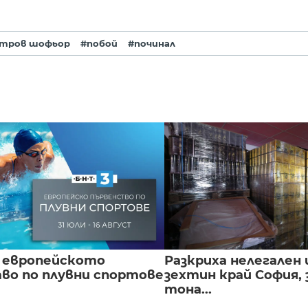
тров шофьор
#побой
#починал
 европейското
Разкриха нелегален 
во по плувни спортове
зехтин край София, 
тона...