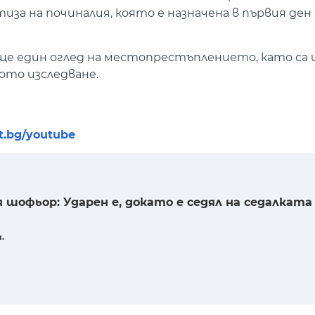
а на починалия, която е назначена в първия ден
е един оглед на местопрестъплението, като са и
ото изследване.
nt.bg/youtube
шофьор: Ударен е, докато е седял на седалката 
н.