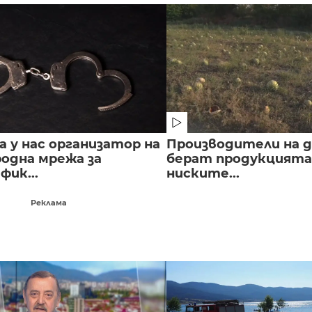
 у нас организатор на
Производители на д
одна мрежа за
берат продукцията 
ик...
ниските...
Реклама