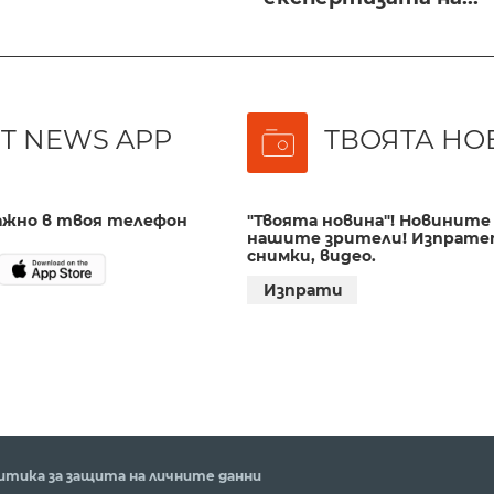
T NEWS APP
ТВОЯТА НО
важно в твоя телефон
"Твоята новина"! Новините 
нашите зрители! Изпрате
снимки, видео.
Изпрати
итика за защита на личните данни