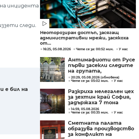
 на инцидента
ззети следи.
Неоторозиран достъп, засягащ
административни мрежи, засякоха
от...
16:25, 05.08.2026
Чете се за: 00:52 мин.
У нас
Антимафиоти от Русе
първи засекли следите
на групата,
произвеждала
20:29, 05.08.2026 (обновена)
Чете се за: 05:02 мин.
У нас
фентанил в София
и е бил на
Разкриха нелегален цех
за зехтин край София,
задържаха 7 тона
продукт без марка
14:59, 05.08.2026
Чете се за: 00:35 мин.
У нас
Сметната палата
образува производство
за конфликт на