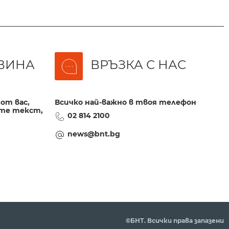
ВИНА
ВРЪЗКА С НАС
от вас,
Всичко най-важно в твоя телефон
те текст,
02 814 2100
news@bnt.bg
©БНТ. Всички права запазени