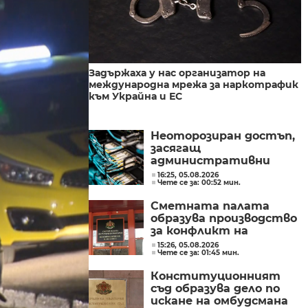
Задържаха у нас организатор на
международна мрежа за наркотрафик
към Украйна и ЕС
Неоторозиран достъп,
засягащ
административни
мрежи, засякоха от
16:25, 05.08.2026
Чете се за: 00:52 мин.
Министерството на
иновациите
Сметната палата
образува производство
за конфликт на
интереси при Делян
15:26, 05.08.2026
Чете се за: 01:45 мин.
Пеевски
Конституционният
съд образува дело по
искане на омбудсмана