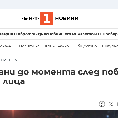
лгария и еврото
Бизнес
Новини от миналото
БНТ Провер
онални
Политика
Криминално
Общество
Сигурн
 НА ПЪТЯ
ани до момента след поб
 лица