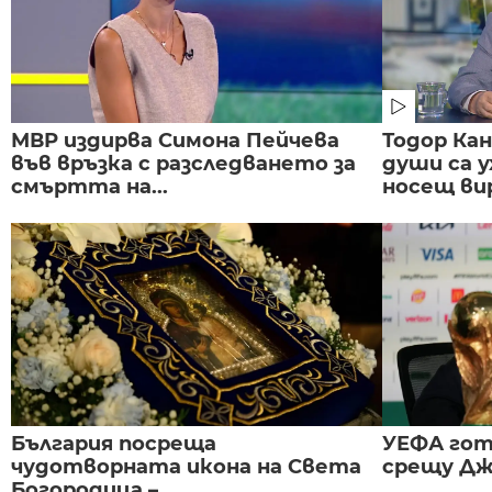
МВР издирва Симона Пейчева
Тодор Ка
във връзка с разследването за
души са у
смъртта на...
носещ вир
България посреща
УЕФА гот
чудотворната икона на Света
срещу Дж
Богородица –...