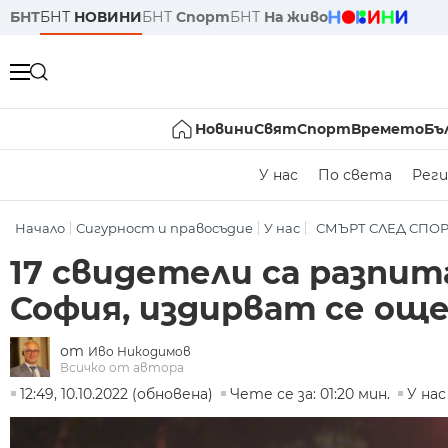
БНТ
БНТ
НОВИНИ
БНТ
Спорт
БНТ
На живо
Новини
Свят
Спорт
Времето
Бъ
У нас
По света
Реги
Начало
Сигурност и правосъдие
У нас
СМЪРТ СЛЕД СПОР
17 свидетели са разпит
София, издирват се още
от
Иво Никодимов
Всичко от автора
12:49, 10.10.2022 (обновена)
Чете се за: 01:20 мин.
У нас