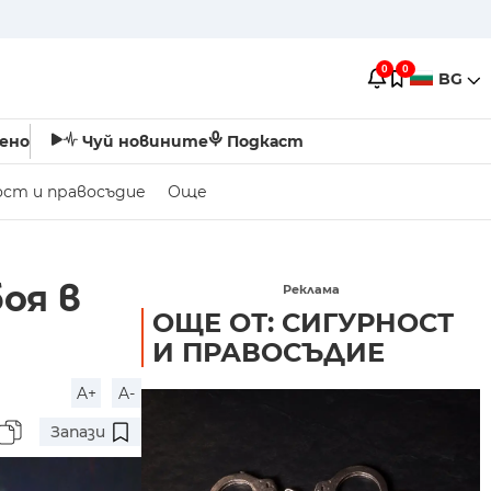
0
0
BG
ено
Чуй новините
Подкаст
ост и правосъдие
Още
оя в
Реклама
ОЩЕ ОТ: СИГУРНОСТ
И ПРАВОСЪДИЕ
A+
A-
Запази