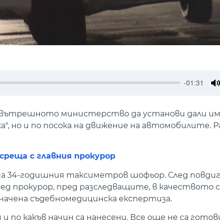
-01:31
M
а вътрешното министерство да установи дали им
а", но и по посока на движение на автомобилите. Р
реща с главния прокурор
а 34-годишния таксиметров шофьор. След повди
ед прокурор, пред разследващите, в качеството с
значена съдебномедицинска експертиза.
и по какъв начин са нанесени. Все още не са готов