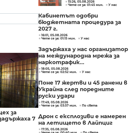
интереси при Делян
15:26, 05.08.2026
Чете се за: 01:45 мин.
У нас
Пеевски
Кабинетът одобри
бюджетната процедура за
2027 г.
16:01, 05.08.2026
Чете се за: 01:15 мин.
У нас
Задържаха у нас организатор
на международна мрежа за
наркотрафик...
18:05, 05.08.2026
Чете се за: 02:52 мин.
У нас
Поне 17 жертви и 45 ранени в
Украйна след поредните
руски удари
17:49, 05.08.2026
Чете се за: 03:57 мин.
По света
цех за
Дрон с експлозиви е намерен
задържаха 7
на летището в Лайпциг
17:35, 05.08.2026
Чете се за: 00:40 мин.
По света