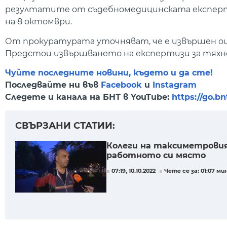
резултатите от съдебномедицинската експертиз
на 8 октомври.
От прокуратурата уточняват, че е извършен ощ
Предстои извършването на експертизи за тяхн
Чуйте последните новини, където и да сте!
Последвайте ни във
Facebook
и
Instagram
Следете и канала на БНТ в YouTube:
https://go.b
СВЪРЗАНИ СТАТИИ:
Колеги на таксиметровия 
работното си място
07:19, 10.10.2022
Чете се за: 01:07 ми