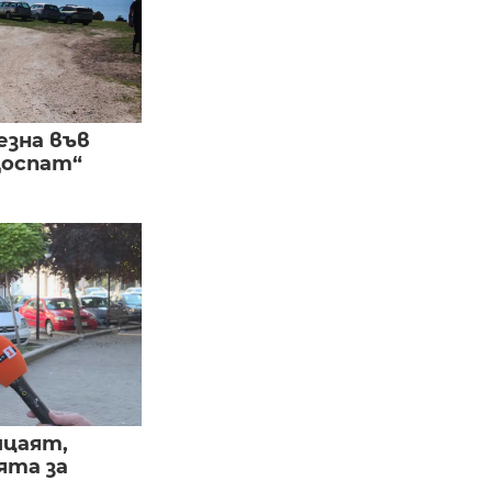
езна във
Доспат“
ицаят,
ята за