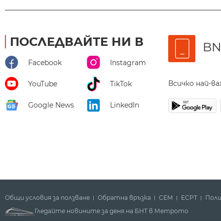
ПОСЛЕДВАЙТЕ НИ В
BN
Facebook
Instagram
Всичко най-в
YouTube
TikTok
Google News
LinkedIn
Общи условия за ползване
Обратна връзка
СЕМ
ECPT
Поли
Гледайте новините за деня на БНТ в Метрото