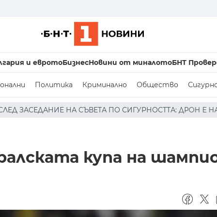
лгария и еврото
Бизнес
Новини от миналото
БНТ Провер
онални
Политика
Криминално
Общество
Сигурн
ЕТА ПО СИГУРНОСТТА: ДРОН Е НАХЛУЛ В БЪЛГАРСКОТО В
ралската купа на шамп