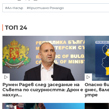
#Ал-Насър
#Кристиано Роналдо
ТОП 24
Румен Радев след заседание на
Опасно в
Съвета по сигурността: Дрон е
днес, ва
нахлул...
утре