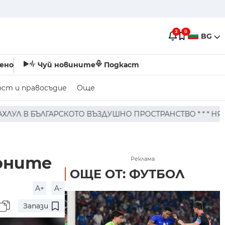
3
0
BG
ено
Чуй новините
Подкаст
ост и правосъдие
Още
ЪЗДУШНО ПРОСТРАНСТВО * * * НЯМА ПОРАЖЕНИЯ ПО ХОРА
ионите
Реклама
ОЩЕ ОТ: ФУТБОЛ
A+
A-
Запази