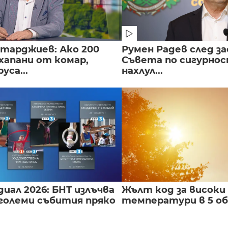
нтарджиев: Ако 200
Румен Радев след за
хапани от комар,
Съвета по сигурнос
уса...
нахлул...
иал 2026: БНТ излъчва
Жълт код за високи
големи събития пряко
температури в 5 о