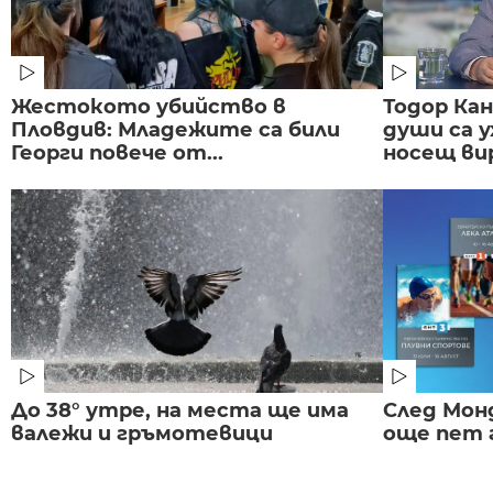
Жестокото убийство в
Тодор Ка
Пловдив: Младежите са били
души са у
Георги повече от...
носещ вир
До 38° утре, на места ще има
След Монд
валежи и гръмотевици
още пет 