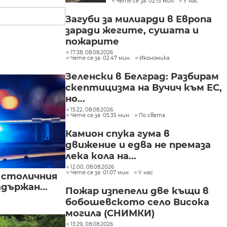
Чете се за: 02:15 мин.
У нас
Загуби за милиарди в Европа
заради жегите, сушата и
пожарите
17:38, 08.08.2026
Чете се за: 02:47 мин.
Икономика
Зеленски в Белград: Разбирам
скептицизма на Вучич към ЕС,
но...
15:22, 08.08.2026
Чете се за: 05:35 мин.
По света
Камион спука гума в
движение и едва не премаза
лека кола на...
12:00, 08.08.2026
Чете се за: 01:07 мин.
У нас
в столичния
държан...
Пожар изпепели две къщи в
бобошевското село Висока
могила (СНИМКИ)
13:29, 08.08.2026