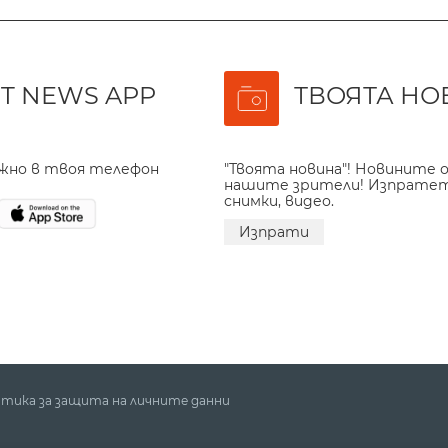
T NEWS APP
ТВОЯТА НО
ажно в твоя телефон
"Твоята новина"! Новините о
нашите зрители! Изпрате
снимки, видео.
Изпрати
тика за защита на личните данни