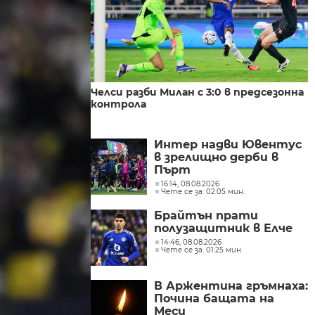
Челси разби Милан с 3:0 в предсезонна
контрола
Интер надви Ювентус
в зрелищно дерби в
Пърт
16:14, 08.08.2026
Чете се за: 02:05 мин.
Брайтън прати
полузащитник в Елче
14:46, 08.08.2026
Чете се за: 01:25 мин.
В Аржентина гръмнаха:
Почина бащата на
Меси