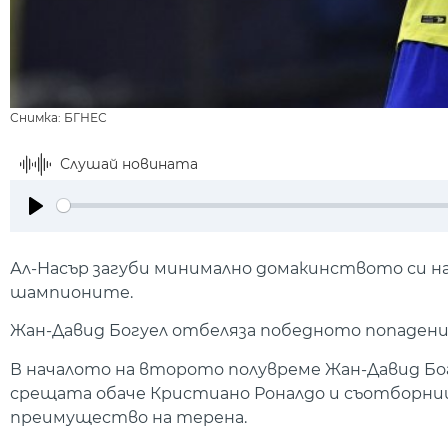
Снимка: БГНЕС
Слушай новината
Play
Ал-Насър загуби минимално домакинството си на 
шампионите.
Жан-Давид Богуел отбеляза победното попадени
В началото на второто полувреме Жан-Давид Бог
срещата обаче Кристиано Роналдо и съотборници
преимущество на терена.