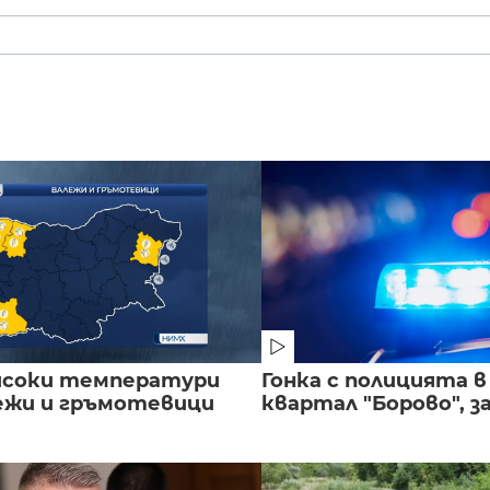
исоки температури
Гонка с полицията 
лежи и гръмотевици
квартал "Борово", за