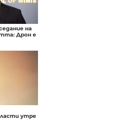
седание на
тта: Дрон е
бласти утре