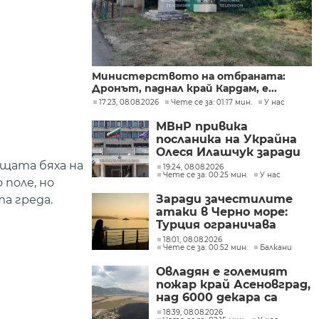
Министерството на отбраната:
Дронът, паднал край Кардам, е...
17:23, 08.08.2026
Чете се за: 01:17 мин.
У нас
МВнР привика
посланика на Украйна
Олеся Илашчук заради
нахлуването на дрон
щата бяха на
19:24, 08.08.2026
Чете се за: 00:25 мин.
У нас
 поле, но
Заради зачестилите
а греда.
атаки в Черно море:
Турция ограничава
движението на
18:01, 08.08.2026
Чете се за: 00:52 мин.
Балкани
търговските кораби
Овладян е големият
пожар край Асеновград,
над 6000 декара са
засегнати
18:39, 08.08.2026