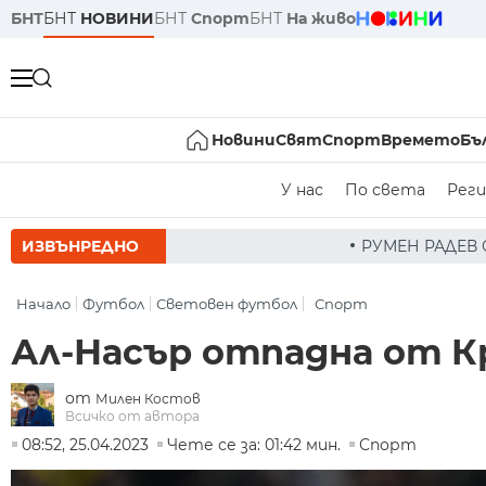
БНТ
БНТ
НОВИНИ
БНТ
Спорт
БНТ
На живо
Новини
Свят
Спорт
Времето
Бъ
У нас
По света
Реги
ИЗВЪНРЕДНО
РУМЕН РАДЕВ СЛЕД ЗАСЕДАНИЕ НА СЪВ
Начало
Футбол
Световен футбол
Спорт
Ал-Насър отпадна от К
от
Милен Костов
Всичко от автора
08:52, 25.04.2023
Чете се за: 01:42 мин.
Спорт