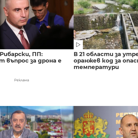
Рибарски, ПП:
В 21 области за утр
т въпрос за дрона е
оранжев код за опас
температури
Реклама