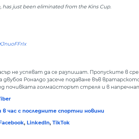
, has just been eliminated from the Kins Cup.
/XJnuoFFrIx
ър не успяват да се разпишат. Пропуските в сре
 двубоя Роналдо засече подаване във вратарското
ед почивката голмайсторът стреля и в напречнат
iber
и в час с последните спортни новини
Facebook
,
LinkedIn
,
TikTok