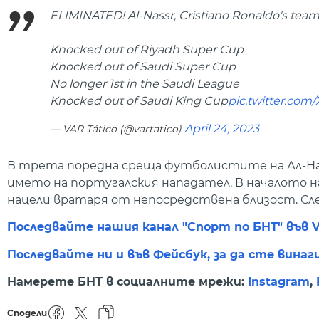
ELIMINATED! Al-Nassr, Cristiano Ronaldo's team
Knocked out of Riyadh Super Cup
Knocked out of Saudi Super Cup
No longer 1st in the Saudi League
Knocked out of Saudi King Cup
pic.twitter.com
April 24, 2023
— VAR Tático (@vartatico)
В трета поредна среща футболистите на Ал-Нас
името на португалския нападател. В началото на
нацели вратаря от непосредствена близост. Сл
Последвайте нашия канал "Спорт по БНТ" във V
Последвайте ни и във Фейсбук, за да сте винаг
Намерете БНТ в социалните мрежи:
Instagram
,
Сподели