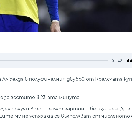
-01:42
M
Ал Уехда в полуфиналния двубой от Кралската куп
е за гостите в 23-ата минута.
уел получи втори жълт картон и бе изгонен. До к
те му не успяха да се възползват от численото 