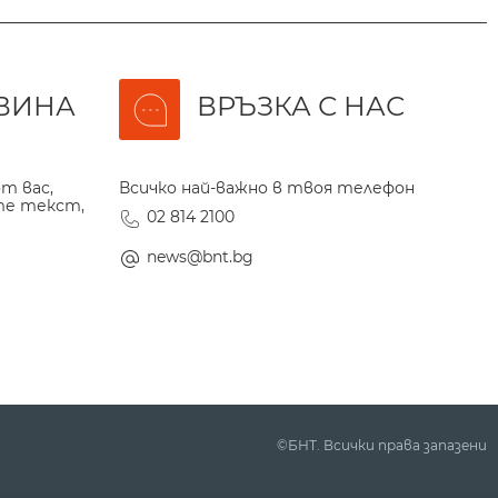
ВИНА
ВРЪЗКА С НАС
т вас,
Всичко най-важно в твоя телефон
те текст,
02 814 2100
news@bnt.bg
©БНТ. Всички права запазени