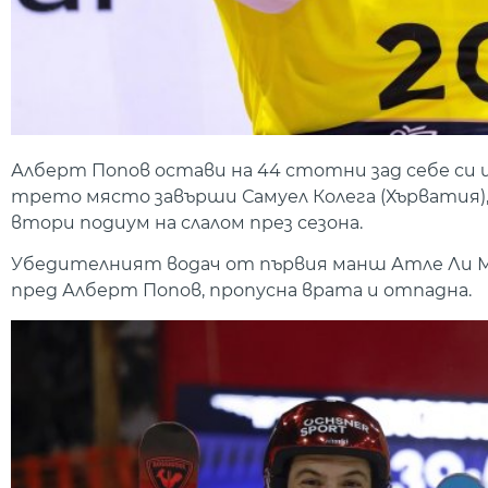
Алберт Попов остави на 44 стотни зад себе си 
трето място завърши Самуел Колега (Хърватия),
втори подиум на слалом през сезона.
Убедителният водач от първия манш Атле Ли М
пред Алберт Попов, пропусна врата и отпадна.