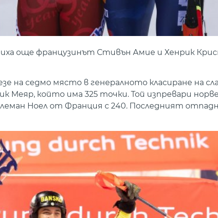
едиха още французинът Стивън Амие и Хенрик Кр
зе на седмо място в генералното класиране на сл
оик Меяр, който има 325 точки. Той изпревари нор
Клеман Ноел от Франция с 240. Последният отпадн