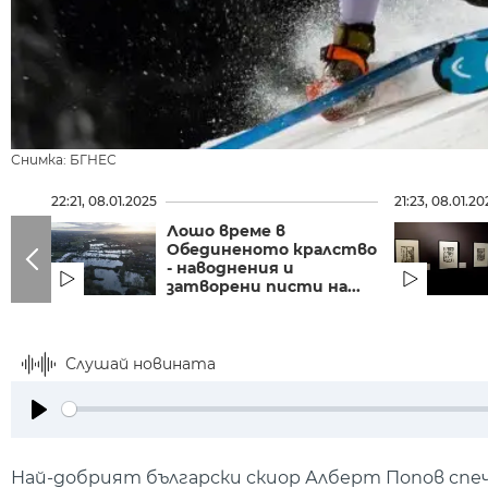
Снимка: БГНЕС
22:21, 08.01.2025
21:23, 08.01.20
Лошо време в
Обединеното кралство
- наводнения и
затворени писти на...
Слушай новината
Play
Най-добрият български скиор Алберт Попов спе