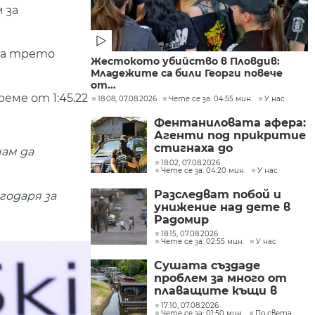
 за
на трето
Жестокото убийство в Пловдив:
Младежите са били Георги повече
от...
еме от 1:45.22
18:08, 07.08.2026
Чете се за: 04:55 мин.
У нас
Фентаниловата афера:
Агенти под прикритие
стигнаха до
чам да
лабораторията във
18:02, 07.08.2026
Чете се за: 04:20 мин.
У нас
„Факултета“
Разследват побой и
годаря за
унижение над дете в
Радомир
18:15, 07.08.2026
Чете се за: 02:55 мин.
У нас
Сушата създаде
проблем за много от
плаващите къщи в
Нидерландия
17:10, 07.08.2026
Чете се за: 01:50 мин.
По света