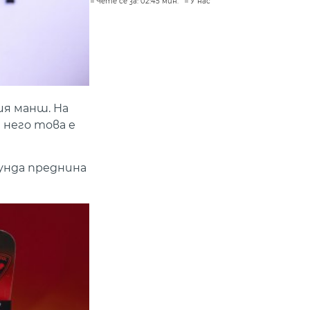
Чете се за: 02:45 мин.
У нас
ия манш. На
 него това е
унда преднина