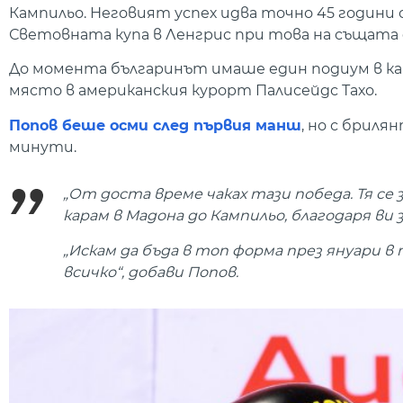
Кампильо. Неговият успех идва точно 45 години 
Световната купа в Ленгрис при това на същата д
До момента българинът имаше един подиум в ка
място в американския курорт Палисейдс Тахо.
Попов беше осми след първия манш
, но с бриля
минути.
„От доста време чаках тази победа. Тя се
карам в Мадона до Кампильо, благодаря ви
„Искам да бъда в топ форма през януари в
всичко“, добави Попов.