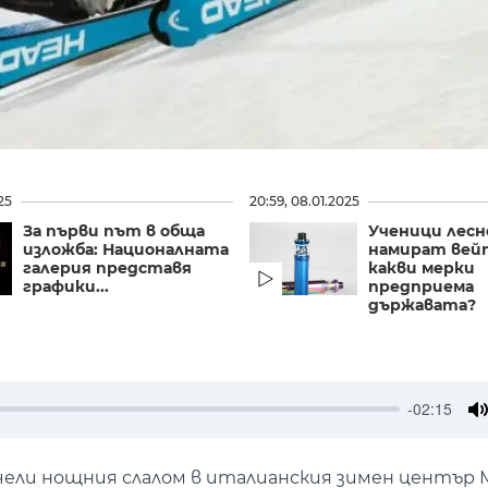
25
20:59, 08.01.2025
За първи път в обща
Ученици лесн
изложба: Националната
намират вейп
галерия представя
какви мерки
графики...
предприема
държавата?
-02:15
M
чели нощния слалом в италианския зимен център 