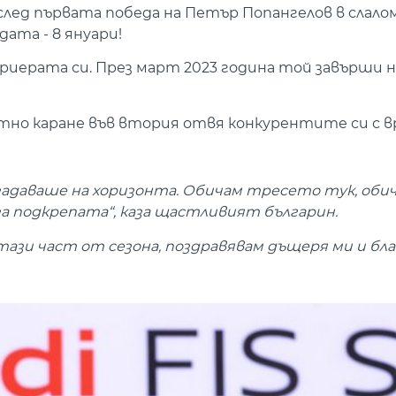
след първата победа на Петър Попангелов в слалом
ата - 8 януари!
риерата си. През март 2023 година той завърши 
нтно каране във втория отвя конкурентите си с вр
 задаваше на хоризонта. Обичам тресето тук, оби
 за подкрепата“, каза щастливият българин.
 тази част от сезона, поздравявам дъщеря ми и бла