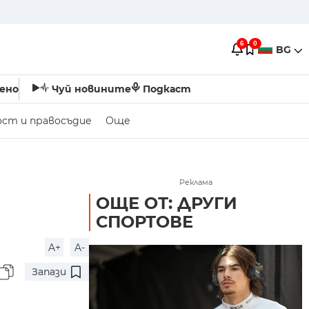
6
0
BG
ено
Чуй новините
Подкаст
ост и правосъдие
Още
Реклама
ОЩЕ ОТ: ДРУГИ
СПОРТОВЕ
A+
A-
Запази