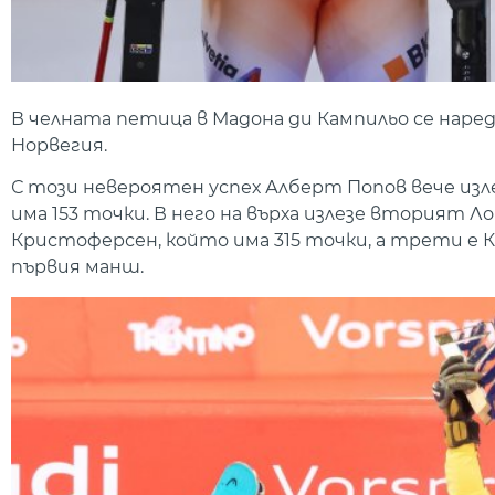
В челната петица в Мадона ди Кампильо се нар
Норвегия.
С този невероятен успех Алберт Попов вече изле
има 153 точки. В него на върха излезе вторият Л
Кристоферсен, който има 315 точки, а трети е 
първия манш.