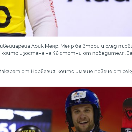
швейцареца Лоик Меяр. Меяр бе втори и след първ
 който изостана на 46 стотни от победителя. За
акграт от Норвегия, който имаше повече от сек