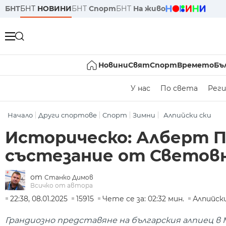
БНТ
БНТ
НОВИНИ
БНТ
Спорт
БНТ
На живо
Новини
Свят
Спорт
Времето
Бъ
У нас
По света
Реги
Начало
Други спортове
Спорт
Зимни
Алпийски ски
Историческо: Алберт По
състезание от Светов
от
Станко Димов
Всичко от автора
22:38, 08.01.2025
15915
Чете се за: 02:32 мин.
Алпийски
Грандиозно представяне на българския алпиец в 