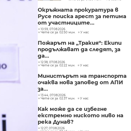
Окръжната прокуратура в
Русе поиска арест за петима
от участниците...
10:59, 07.08.2026
Чете се за: 02:50 мин.
У нас
Пожарът на „Тракия“: Екипи
продължават да следят, за
да...
12:38, 07.08.2026
Чете се за: 02:22 мин.
У нас
Министърът на транспорта
очаква нова заповед от АПИ
за...
13:44, 07.08.2026
Чете се за: 02:37 мин.
У нас
Как може да се избегне
екстремно ниското ниво на
река Дунав?
12:27, 07.08.2026