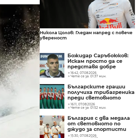
Никола Цолов: Гледам напред с повече
увереност
Божидар Саръбоюков:
Искам просто да се
представя добре
16:42, 07.08.2026
Чете се за: 01:37 мин.
Българските грации
получиха трибагреника
преди световното
първенство във
16:11, 07.08.2026
Чете се за: 01:52 мин.
Франкфурт
България с два медала
от световното по
джудо за спортисти
със синдром на Даун
15:30, 07.08.2026