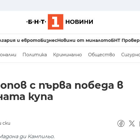
лгария и еврото
Бизнес
Новини от миналото
БНТ Провер
онални
Политика
Криминално
Общество
Сигурн
пов с първа победа в
ната купа
 ски
Мадона ди Кампильо.