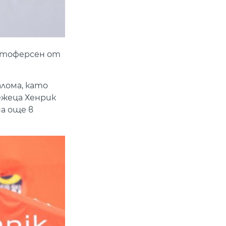
истоферсен от
алома, като
вежеца Хенрик
а още в