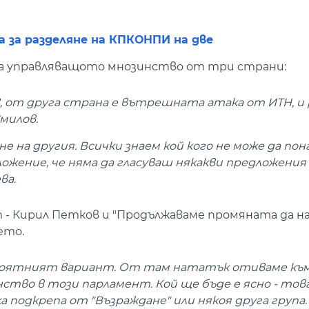
а за разделяне на КПКОНПИ на две
на управляващото мнозинство от три страни:
 от друга страна е вътрешната атака от ИТН, и 
Смилов.
на другия. Всички знаем кой кого не може да пона
ожение, че няма да гласуваш някакви предложения
ва.
 - Кирил Петков и "Продължаваме промяната да 
ето.
 вероятният вариант. От там нататък отиваме къ
ство в този парламент. Кой ще бъде е ясно - тов
а подкрепа от "Възраждане" или някоя друга група.