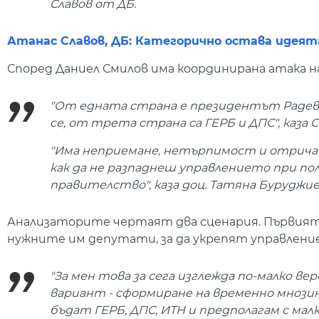
Славов от ДБ.
Атанас Славов, ДБ: Категорично остава идеят
Според Даниел Смилов има координирана атака 
"От едната страна е президентът Радев,
се, от трета страна са ГЕРБ и ДПС", каза 
"Има неприемане, нетърпимост и отричане 
как да не разпаднеш управлението при пол
правителство", каза доц. Татяна Буруджие
Анализаторите чертаят два сценария. Първият
нужните им депутати, за да укрепят управлени
"За мен това за сега изглежда по-малко
вариант - сформиране на временно мнозин
бъдат ГЕРБ, ДПС, ИТН и предполагам с малк