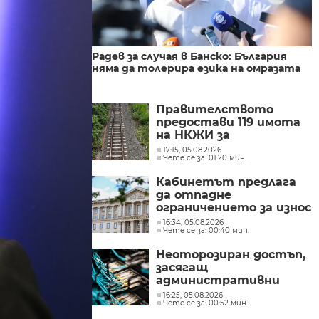
Радев за случая в Банско: България
няма да толерира езика на омразата
Правителството
предостави 119 имота
на НКЖИ за
модернизацията на
17:15, 05.08.2026
Чете се за: 01:20 мин.
железопътната линия
София – Пловдив
Кабинетът предлага
да отпадне
ограничението за износ
на нефтопродукти за
16:34, 05.08.2026
Чете се за: 00:40 мин.
ЕС
Неоторозиран достъп,
засягащ
административни
мрежи, засякоха от
16:25, 05.08.2026
Чете се за: 00:52 мин.
Министерството на
иновациите