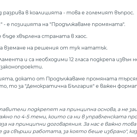
азрива в коалицията - това е големият въпрос.
 - е позицията на "Продължаваме промяната".
 бъде хвърлена страната в хаос.
за вземане на решения от тук нататък.
мента и са необходими 12 гласа подкрепа извън не
законопроекти.
ицията, докато от Продължаваме промяната търся
о, то за "Демократична България" е важен форма
дставители подкрепят на принципна основа, а не з
важно по 4-5 теми, които са ни в управленската про
за на принципни договаряния. За нас е важно това
да свърши работата, за която беше избрано", ка