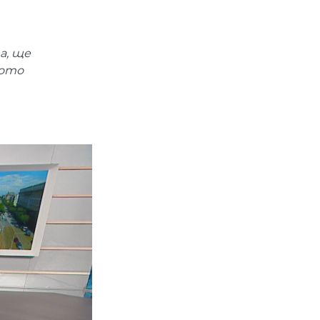
а, ще
щото