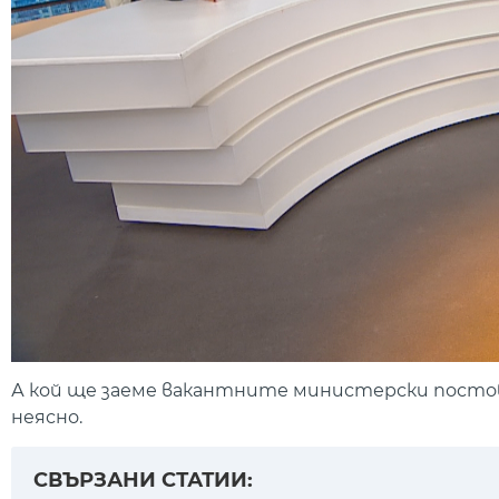
А кой ще заеме вакантните министерски постове
неясно.
СВЪРЗАНИ СТАТИИ: