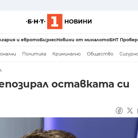
лгария и еврото
Бизнес
Новини от миналото
БНТ Провер
онални
Политика
Криминално
Общество
Сигурн
А
депозирал оставката си