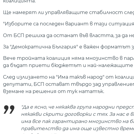
коалицията.
Ще намерят ли управляващите стабилност след р
"Изборите са последен вариант в тази ситуация"
От БСП решиха да останат във властта, за да не
За "Демократична България" е важен форматът 
Вече тройната коалиция няма мнозинство в парла
да бъдат приети бюджетът и най-належащите 
След излизането на "Има такъв народ" от коал
депутати, БСП остават твърдо зад управлениет
вземане на решения от тук нататък.
"Да е ясно, че някаква група народни пре
някакви скрити договорки с тях. За нас е 
има все пак гарантирано мнозинство на ба
правителство да има още известно време 