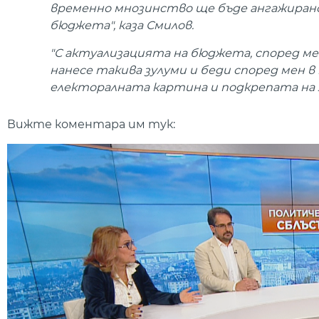
временно мнозинство ще бъде ангажирано 
бюджета", каза Смилов.
"С актуализацията на бюджета, според мен
нанесе такива зулуми и беди според мен в
електоралната картина и подкрепата на х
Вижте коментара им тук: