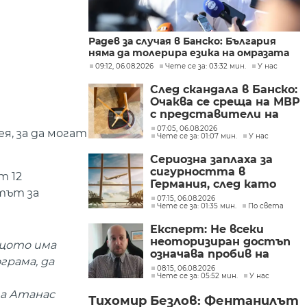
Радев за случая в Банско: България
няма да толерира езика на омразата
09:12, 06.08.2026
Чете се за: 03:32 мин.
У нас
След скандала в Банско:
Очаква се среща на МВР
с представители на
„Шалом“
07:05, 06.08.2026
я, за да могат
Чете се за: 01:07 мин.
У нас
Сериозна заплаха за
сигурността в
т 12
Германия, след като
тът за
дрон беше намерен на
07:15, 06.08.2026
Чете се за: 01:35 мин.
По света
летището в Лайпциг
Експерт: Не всеки
неоторизиран достъп
ащото има
означава пробив на
грама, да
данни, но показва
08:15, 06.08.2026
Чете се за: 05:52 мин.
У нас
сериозни пропуски в
киберсигурността
за Атанас
Тихомир Безлов: Фентанилът