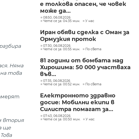
е толкова опасен, че човек
може да...
08:50, 06.08.2026
Чете се за: 04:35 мин.
У нас
Иран обяви сделка с Оман за
Ормузкия проток
разбира
07:30, 06.08.2026
Чете се за: 00:55 мин.
По света
81 години от бомбата над
ся. Няма
Хирошима: 50 000 участваха
 на това
във...
07:35, 06.08.2026
Чете се за: 00:52 мин.
По света
Електронното здравно
намерят
досие: Мобилни екипи в
Силистра помагат за...
07:43, 06.08.2026
Чете се за: 00:50 мин.
У нас
м втория
а ще
 Това