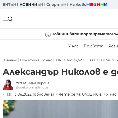
БНТ
БНТ
НОВИНИ
БНТ
Спорт
БНТ
На живо
Новини
Свят
Спорт
Времето
Бъ
У нас
По света
Реги
Начало
Политика
У нас
ПРЕНАРЕЖДАНЕТО ВЪВ ВЛАСТТ
Александър Николов е 
от
Милена Кирова
Всичко от автора
11:11, 13.06.2022 (обновена)
Чете се за: 04:02 мин.
У нас