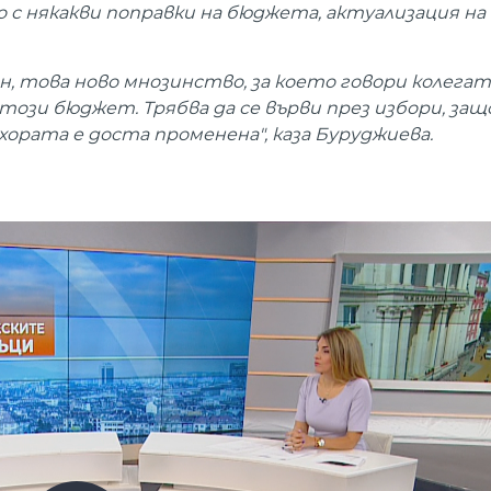
с някакви поправки на бюджета, актуализация на
, това ново мнозинство, за което говори колегат
 този бюджет. Трябва да се върви през избори, за
ората е доста променена", каза Буруджиева.