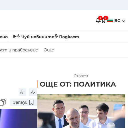
1
0
BG
ено
Чуй новините
Подкаст
ост и правосъдие
Още
Реклама
ОЩЕ ОТ: ПОЛИТИКА
A+
A-
Запази