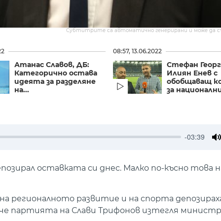
Субтитрите са автоматично генерирани и може да 
22
08:57, 13.06.2022
Атанас Славов, ДБ:
Стефан Георг
Категорично остава
Илиян Енев с
идеята за разделяне
обобщаващ к
на...
за национални
-03:39
M
озирал оставката си днес. Малко по-късно това н
 на регионалното развитие и на спорта депозира
, че партията на Слави Трифонов изтегля минист