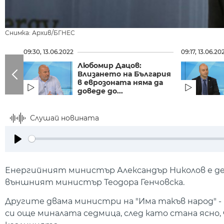
Снимка: Архив/БГНЕС
09:30, 13.06.2022
09:17, 13.06.20
Любомир Дацов:
Влизането на България
в еврозоната няма да
доведе до...
Слушай новината
Play
Енергийният министър Александър Николов е деп
външният министър Теодора Генчовска.
Другите двама министри на "Има такъв народ" -
си още миналата седмица, след като стана ясно