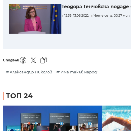
Теодора Генчовска подад
12:39, 13.06.2022
Чете се за: 00:27 мин.
Сподели
# Александър Николов
#"Има такъв народ"
ТОП 24