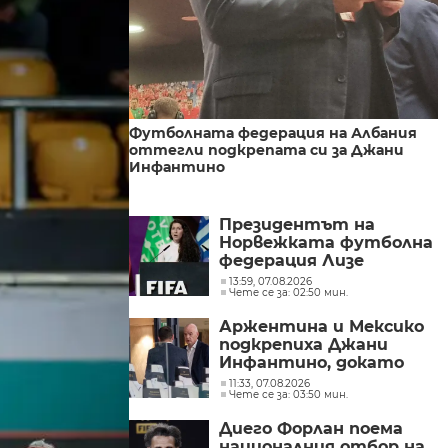
Футболната федерация на Албания
оттегли подкрепата си за Джани
Инфантино
Президентът на
Норвежката футболна
федерация Лизе
Клавенес поиска
13:59, 07.08.2026
Чете се за: 02:50 мин.
оставката на Джани
Инфантино
Аржентина и Мексико
подкрепиха Джани
Инфантино, докато
продължават борбите
11:33, 07.08.2026
Чете се за: 03:50 мин.
и разногласията във
ФИФА
Диего Форлан поема
националния отбор на