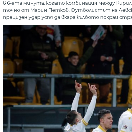
в 6-ата минута, когато комбинация между Кирил
точно от Марин Петков. Футболистът на Левск
прецизен удар успя да вкара кълбото покрай страж