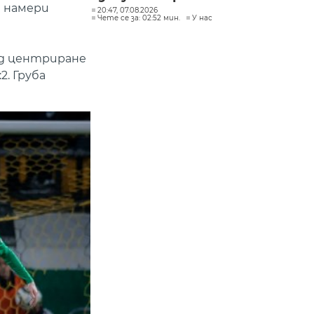
е намери
20:47, 07.08.2026
Чете се за: 02:52 мин.
У нас
ед центриране
2. Груба