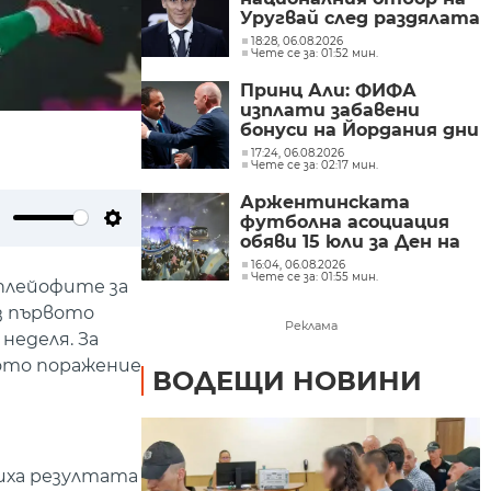
Уругвай след раздялата
с Марсело Биелса
18:28, 06.08.2026
Чете се за: 01:52 мин.
Принц Али: ФИФА
изплати забавени
бонуси на Йордания дни
след критиките към
17:24, 06.08.2026
Чете се за: 02:17 мин.
Джани Инфантино
Аржентинската
футболна асоциация
ute
Settings
обяви 15 юли за Ден на
националните отбори
16:04, 06.08.2026
Чете се за: 01:55 мин.
 плейофите за
ез първото
Реклама
неделя. За
кото поражение
ВОДЕЩИ НОВИНИ
риха резултата