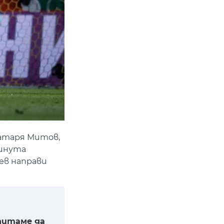
ратаря Митов,
минута
ев направи
опитаме да