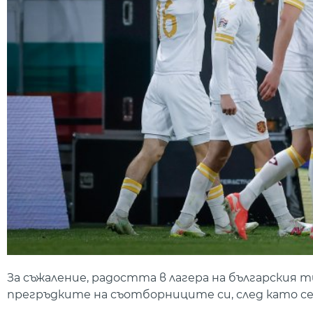
За съжаление, радостта в лагера на българския т
прегръдките на съотборниците си, след като се р