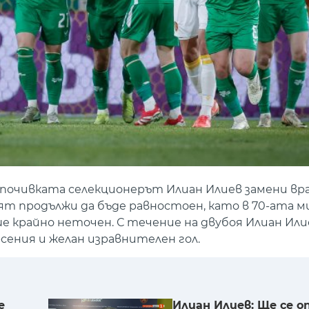
 почивката селекционерът Илиан Илиев замени в
оят продължи да бъде равностоен, като в 70-ата 
е крайно неточен. С течение на двубоя Илиан Или
рсения и желан изравнителен гол.
е
Илиан Илиев: Ще се 