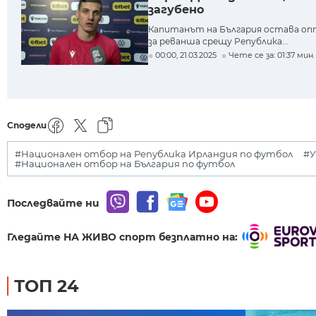
загубено
Капитанът на България остава о
за реванша срещу Република...
00:00, 21.03.2025
Чете се за: 01:37 мин.
Сподели
#Национален отбор на Република Ирландия по футбол
#У
#Национален отбор на България по футбол
Последвайте ни
Гледайте НА ЖИВО спорт безплатно на:
ТОП 24