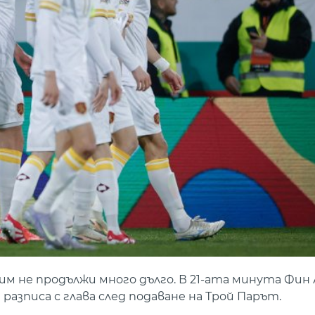
им не продължи много дълго. В 21-ата минута Фин 
азписа с глава след подаване на Трой Парът.