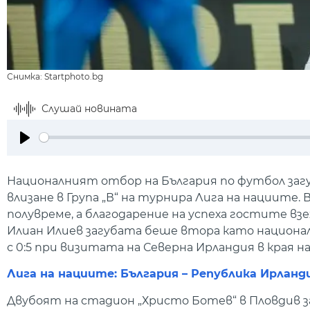
Снимка: Startphoto.bg
Слушай новината
Play
Националният отбор на България по футбол загу
влизане в Група „В“ на турнира Лига на нациите
полувреме, а благодарение на успеха гостите вз
Илиан Илиев загубата беше втора като национа
с 0:5 при визитата на Северна Ирландия в края н
Лига на нациите: България – Република Ирланд
Двубоят на стадион „Христо Ботев“ в Пловдив з