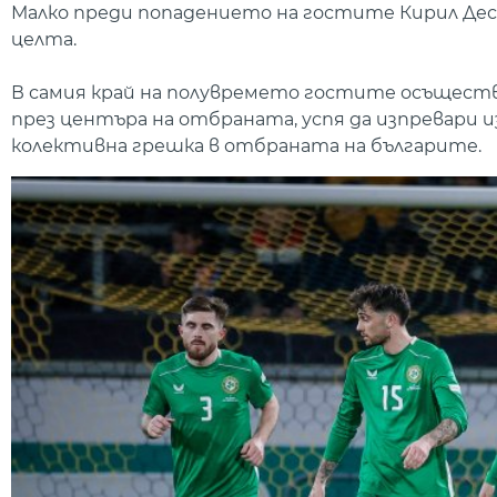
Малко преди попадението на гостите Кирил Дес
целта.
В самия край на полувремето гостите осъщест
през центъра на отбраната, успя да изпревари из
колективна грешка в отбраната на българите.