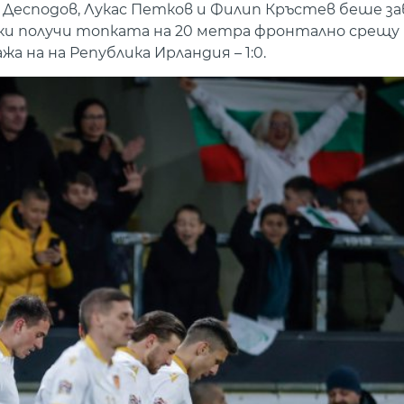
 Десподов, Лукас Петков и Филип Кръстев беше з
и получи топката на 20 метра фронтално срещу 
а на на Република Ирландия – 1:0.