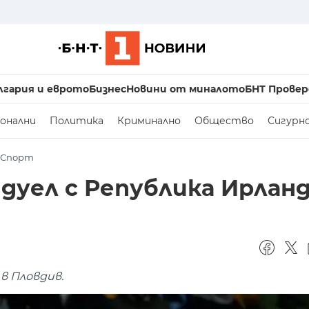
лгария и еврото
Бизнес
Новини от миналото
БНТ Провер
онални
Политика
Криминално
Общество
Сигурн
Спорт
 дуел с Република Ирлан
в Пловдив.