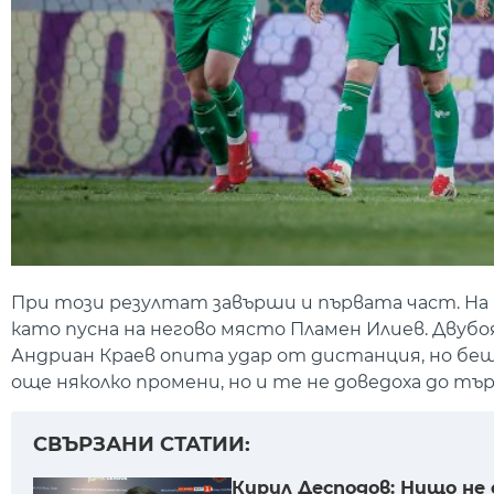
При този резултат завърши и първата част. На
като пусна на негово място Пламен Илиев. Двуб
Андриан Краев опита удар от дистанция, но беш
още няколко промени, но и те не доведоха до тъ
СВЪРЗАНИ СТАТИИ:
Кирил Десподов: Нищо не 