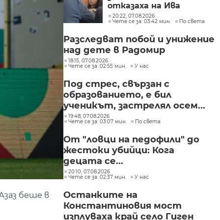
отказаха на Ива
Михайлова да се лекува
20:22, 07.08.2026
Чете се за: 03:42 мин.
По света
в България
Разследват побой и унижение
над дете в Радомир
18:15, 07.08.2026
Чете се за: 02:55 мин.
У нас
Под стрес, свързан с
образованието, е бил
ученикът, застрелял осем...
19:48, 07.08.2026
Чете се за: 03:07 мин.
По света
От "ловци на педофили" до
жестоки убийци: Кога
децата се...
20:10, 07.08.2026
Чете се за: 02:37 мин.
У нас
Останките на
Азаз беше в
Константиновия мост
изплуваха край село Гиген