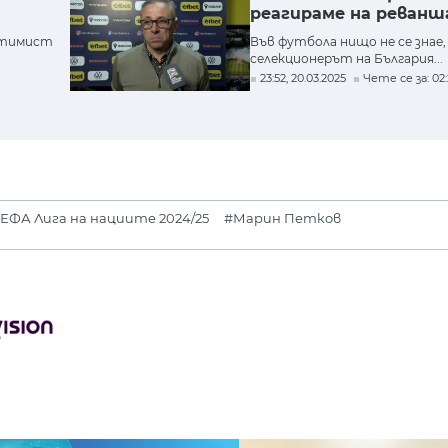
реагираме на реванш
птимист
Във футбола нищо не се знае
селекционерът на България...
23:52, 20.03.2025
Чете се за: 02:
ЕФА Лига на нациите 2024/25
#Марин Петков