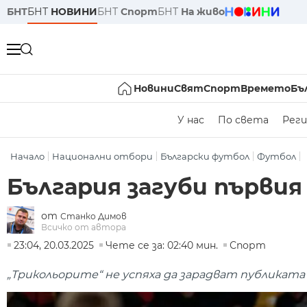
БНТ
БНТ
НОВИНИ
БНТ
Спорт
БНТ
На живо
Новини
Свят
Спорт
Времето
Бъ
У нас
По света
Реги
Начало
Национални отбори
Български футбол
Футбол
България загуби първия
от
Станко Димов
Всичко от автора
23:04, 20.03.2025
Чете се за: 02:40 мин.
Спорт
„Трикольорите“ не успяха да зарадват публиката 