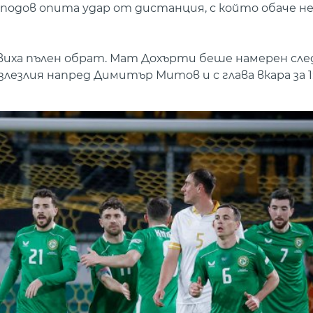
подов опита удар от дистанция, с който обаче н
виха пълен обрат. Мат Дохърти беше намерен сл
лезлия напред Димитър Митов и с глава вкара за 1: