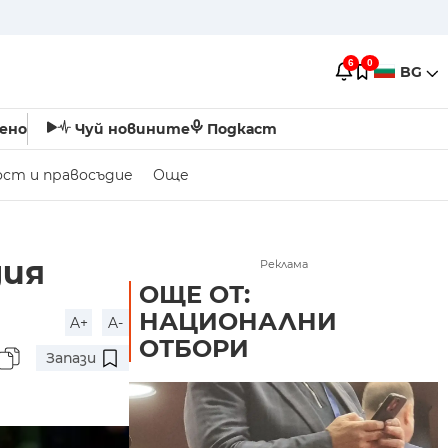
6
0
BG
ено
Чуй новините
Подкаст
ост и правосъдие
Още
дия
Реклама
ОЩЕ ОТ:
НАЦИОНАЛНИ
A+
A-
ОТБОРИ
Запази