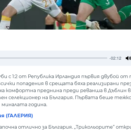
-02:12
M
би с 1:2 от Република Ирландия първия двубой от
. Всички попадения в срещата бяха реализирани пр
еха комфортна преднина преди реванша в Дъблин в 
лен селекционер на България. Първата беше теж
а миналата година.
ия (ГАЛЕРИЯ)
апочна отлично за България. „Трикольорите“ отк