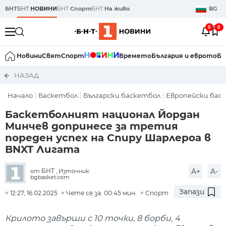
БНТ
БНТ
НОВИНИ
БНТ
Спорт
БНТ
На живо
BG
0
0
Новини
Свят
Спорт
Времето
България и еврото
Би
НАЗАД
Начало
Баскетбол
Български баскетбол
Европейски бас
Баскетболният национал Йордан
Минчев допринесе за третия
пореден успех на Спиру Шарлероа в
BNXT Лигата
A+
A-
БНТ
от
, Източник:
bgbasket.com
Запази
12:27, 16.02.2025
Чете се за: 00:45 мин.
Спорт
Крилото завърши с 10 точки, 8 борби, 4