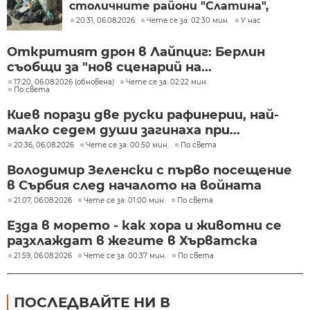
столичните райони "Слатина",
"Подуяне" и "Изгрев"
20:31, 06.08.2026
Чете се за: 02:30 мин.
У нас
Откритият дрон в Лайпциг: Берлин
съобщи за "нов сценарий на...
17:20, 06.08.2026 (обновена)
Чете се за: 02:22 мин.
По света
Киев порази две руски рафинерии, най-
малко седем души загинаха при...
20:36, 06.08.2026
Чете се за: 00:50 мин.
По света
Володимир Зеленски с първо посещение
в Сърбия след началото на войната
21:07, 06.08.2026
Чете се за: 01:00 мин.
По света
Езда в морето - как хора и животни се
разхлаждат в жегите в Хърватска
21:59, 06.08.2026
Чете се за: 00:37 мин.
По света
ПОСЛЕДВАЙТЕ НИ В