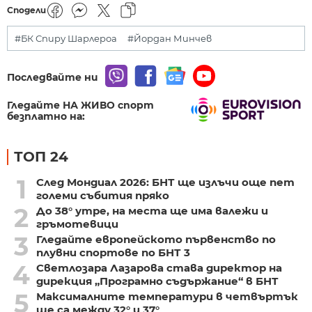
Сподели
#БК Спиру Шарлероа
#Йордан Минчев
Последвайте ни
Гледайте НА ЖИВО спорт
безплатно на:
ТОП 24
1
След Мондиал 2026: БНТ ще излъчи още пет
големи събития пряко
2
До 38° утре, на места ще има валежи и
гръмотевици
3
Гледайте европейското първенство по
плувни спортове по БНТ 3
4
Светлозара Лазарова става директор на
дирекция „Програмно съдържание“ в БНТ
5
Максималните температури в четвъртък
ще са между 32° и 37°