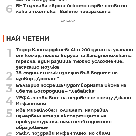
6
БНТ излъчва европейското първенство по
лека атлетика - вижте програмата
Реклама
НАЙ-ЧЕТЕНИ
1
Тодор Кантарджиев: Ако 200 души са ухапани
от комар, носещ вируса на Западнонилската
треска, един развива тежко усложнение,
засягащо мозъка
2
38-годишен мъж изчезна във водите на
язовир „Доспат“
3
България посреща чудотворната икона на
Света Богородица – "Хавайска"
4
УЕФА готви вот на недоверие срещу Джани
Инфантино
5
Ива Михайлова: Полицаят, направил
измерванията за експертизата на
прокуратурата, няма необходимото
образование
УЕФА поздрави Инфантино, но свали