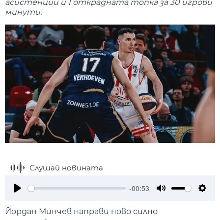
асистенции и 1 открадната топка за 30 игрови
минути.
Слушай новината
-00:53
Play
Mute
Setti
Йордан Минчев направи ново силно