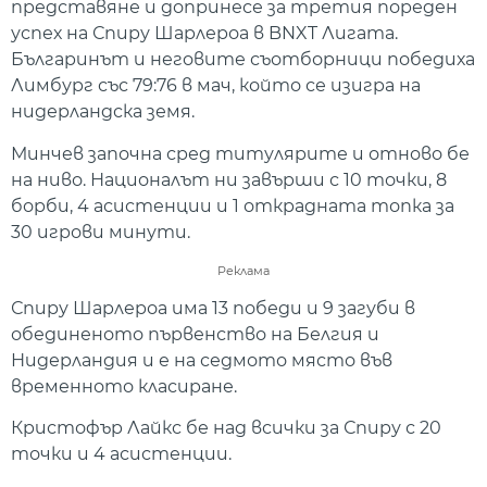
представяне и допринесе за третия пореден
успех на Спиру Шарлероа в BNXT Лигата.
Българинът и неговите съотборници победиха
Лимбург със 79:76 в мач, който се изигра на
нидерландска земя.
Минчев започна сред титулярите и отново бе
на ниво. Националът ни завърши с 10 точки, 8
борби, 4 асистенции и 1 открадната топка за
30 игрови минути.
Реклама
Спиру Шарлероа има 13 победи и 9 загуби в
обединеното първенство на Белгия и
Нидерландия и е на седмото място във
временното класиране.
Кристофър Лайкс бе над всички за Спиру с 20
точки и 4 асистенции.