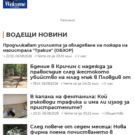
Реклама
ВОДЕЩИ НОВИНИ
Продължават усилията за овладяване на пожара на
магистрала "Тракия" (ОБЗОР)
22:53, 06.08.2026
Чете се за: 03:10 мин.
У нас
Бдение в Кричим с надежда за
правосъдие след жестокото
убийство на млад мъж в Пловдив от
тийнейджъри
18:10, 06.08.2026
Чете се за: 04:25 мин.
У нас
В капана на фентанила: Кой
ръководи трафика и има ли изход за
пристрастените?
20:21, 06.08.2026
Чете се за: 05:22 мин.
Общество
След повече от седем месеца: Нова
фирма поема почистването в