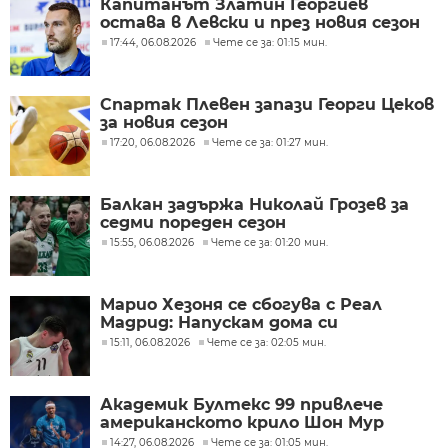
Капитанът Златин Георгиев
остава в Левски и през новия сезон
17:44, 06.08.2026
Чете се за: 01:15 мин.
Спартак Плевен запази Георги Цеков
за новия сезон
17:20, 06.08.2026
Чете се за: 01:27 мин.
Балкан задържа Николай Грозев за
седми пореден сезон
15:55, 06.08.2026
Чете се за: 01:20 мин.
Марио Хезоня се сбогува с Реал
Мадрид: Напускам дома си
15:11, 06.08.2026
Чете се за: 02:05 мин.
Академик Бултекс 99 привлече
американското крило Шон Мур
14:27, 06.08.2026
Чете се за: 01:05 мин.