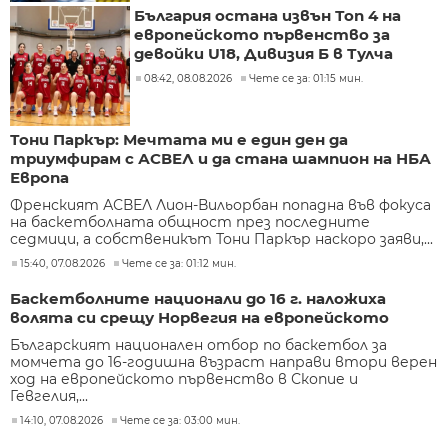
България остана извън Топ 4 на
европейското първенство за
девойки U18, Дивизия Б в Тулча
08:42, 08.08.2026
Чете се за: 01:15 мин.
Тони Паркър: Мечтата ми е един ден да
триумфирам с АСВЕЛ и да стана шампион на НБА
Европа
Френският АСВЕЛ Лион-Вильорбан попадна във фокуса
на баскетболната общност през последните
седмици, а собственикът Тони Паркър наскоро заяви,...
15:40, 07.08.2026
Чете се за: 01:12 мин.
Баскетболните национали до 16 г. наложиха
волята си срещу Норвегия на европейското
Българският национален отбор по баскетбол за
момчета до 16-годишна възраст направи втори верен
ход на европейското първенство в Скопие и
Гевгелия,...
14:10, 07.08.2026
Чете се за: 03:00 мин.