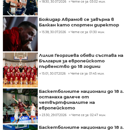
18:30, 30.07.2026
Чете се за: 03:02 мин.
Божидар Аврамов се завърна в
Балкан като спортен директор
15:38, 30.07.2026
Чете се за: 01:30 мин.
Лилия Георгиева обяви състава на
България за европейското
първенство до 18 години
15:01, 30.07.2026
Чете се за: 01:45 мин.
Баскетболните национали до 18 г.
останаха далече от
четвъртфиналите на
европейското
23:30, 29.07.2026
Чете се за: 02:47 мин.
Баскетболните национали до 18 г.