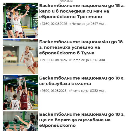
Реклама
Баскетболните национали до 18 г.
капо и в последния си мач на
европейското Трентино
13:30, 02.08.2026
Чете се за: 03:17 мин.
Баскетболните националки до 18
г. потеглиха успешно на
европейското в Тулча
19:00, 01.08.2026
Чете се за: 02:17 мин.
Баскетболните национали до 18 г.
се сбогуваха с елита
16:20, 01.08.2026
Чете се за: 03:32 мин.
Баскетболните национали до 18 г.
ще се борят за оцеляване на
европейското