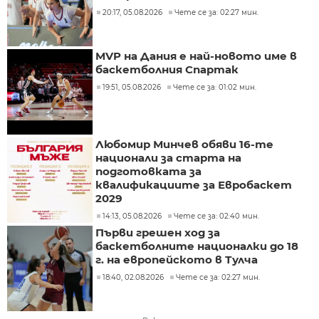
20:17, 05.08.2026
Чете се за: 02:27 мин.
MVP на Дания е най-новото име в
баскетболния Спартак
19:51, 05.08.2026
Чете се за: 01:02 мин.
Любомир Минчев обяви 16-те
национали за старта на
подготовката за
квалификациите за Евробаскет
2029
14:13, 05.08.2026
Чете се за: 02:40 мин.
Първи грешен ход за
баскетболните националки до 18
г. на европейското в Тулча
18:40, 02.08.2026
Чете се за: 02:27 мин.