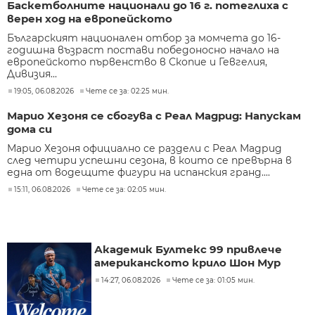
Баскетболните национали до 16 г. потеглиха с
верен ход на европейското
Българският национален отбор за момчета до 16-
годишна възраст постави победоносно начало на
европейското първенство в Скопие и Гевгелия,
Дивизия...
19:05, 06.08.2026
Чете се за: 02:25 мин.
Марио Хезоня се сбогува с Реал Мадрид: Напускам
дома си
Марио Хезоня официално се раздели с Реал Мадрид
след четири успешни сезона, в които се превърна в
една от водещите фигури на испанския гранд....
15:11, 06.08.2026
Чете се за: 02:05 мин.
Академик Бултекс 99 привлече
американското крило Шон Мур
14:27, 06.08.2026
Чете се за: 01:05 мин.