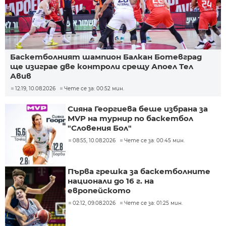
Баскетболният шампион Балкан Ботевград
ще изиграе две контроли срещу Апоел Тел
Авив
12:19, 10.08.2026
Чете се за: 00:52 мин.
Сияна Георгиева беше избрана за
MVP на турнир по баскетбол
"Словения Бол"
08:55, 10.08.2026
Чете се за: 00:45 мин.
Първа грешка за баскетболните
национали до 16 г. на
европейското
02:12, 09.08.2026
Чете се за: 01:25 мин.