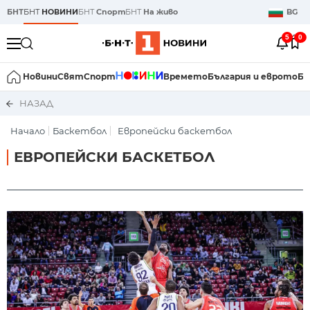
БНТ
БНТ
НОВИНИ
БНТ
Спорт
БНТ
На живо
BG
5
0
Новини
Свят
Спорт
Времето
България и еврото
Би
НАЗАД
Начало
Баскетбол
Европейски баскетбол
ЕВРОПЕЙСКИ БАСКЕТБОЛ