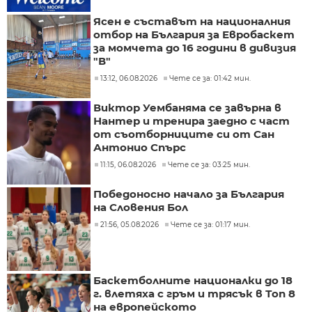
Ясен е съставът на националния
отбор на България за Евробаскет
за момчета до 16 години в дивизия
"В"
13:12, 06.08.2026
Чете се за: 01:42 мин.
Виктор Уембаняма се завърна в
Нантер и тренира заедно с част
от съотборниците си от Сан
Антонио Спърс
11:15, 06.08.2026
Чете се за: 03:25 мин.
Победоносно начало за България
на Словения Бол
21:56, 05.08.2026
Чете се за: 01:17 мин.
Баскетболните националки до 18
г. влетяха с гръм и трясък в Топ 8
на европейското